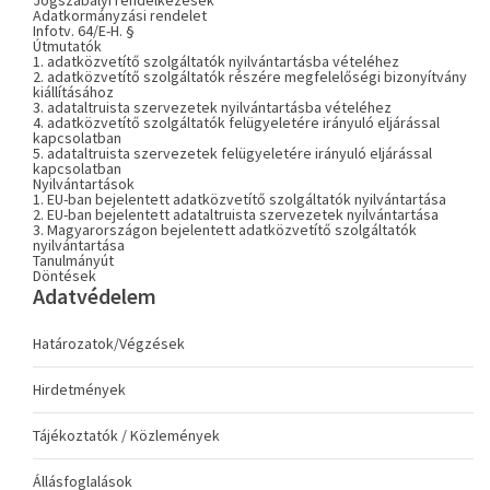
Jogszabályi rendelkezések
Adatkormányzási rendelet
Infotv. 64/E-H. §
Útmutatók
1. adatközvetítő szolgáltatók nyilvántartásba vételéhez
2. adatközvetítő szolgáltatók részére megfelelőségi bizonyítvány
kiállításához
3. adataltruista szervezetek nyilvántartásba vételéhez
4. adatközvetítő szolgáltatók felügyeletére irányuló eljárással
kapcsolatban
5. adataltruista szervezetek felügyeletére irányuló eljárással
kapcsolatban
Nyilvántartások
1. EU-ban bejelentett adatközvetítő szolgáltatók nyilvántartása
2. EU-ban bejelentett adataltruista szervezetek nyilvántartása
3. Magyarországon bejelentett adatközvetítő szolgáltatók
nyilvántartása
Tanulmányút
Döntések
Adatvédelem
Határozatok/Végzések
Hirdetmények
Tájékoztatók / Közlemények
Állásfoglalások