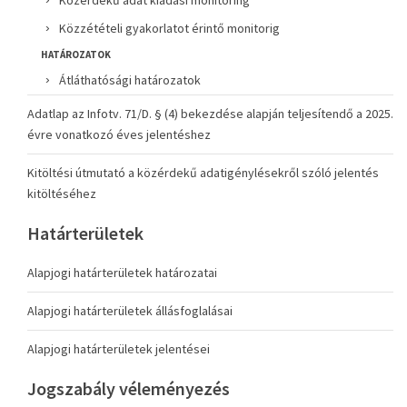
Közérdekű adat kiadási monitoring
Közzétételi gyakorlatot érintő monitorig
HATÁROZATOK
Átláthatósági határozatok
Adatlap az Infotv. 71/D. § (4) bekezdése alapján teljesítendő a 2025.
évre vonatkozó éves jelentéshez
Kitöltési útmutató a közérdekű adatigénylésekről szóló jelentés
kitöltéséhez
Határterületek
Alapjogi határterületek határozatai
Alapjogi határterületek állásfoglalásai
Alapjogi határterületek jelentései
Jogszabály véleményezés