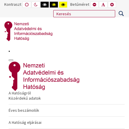
Kontraszt
ALAPÉRTELMEZETT
ÉJSZAKAI
NAGY
NAGY
NAGY
Betűméret
KISEBB
ALAPÉRTELME
NAGYOB
MÓD
MÓD
KONTRASZTÚ
KONTRASZTÚ
KONTRASZTÚ
BETŰTÍPUS
BETŰMÉRET
BETŰMÉ
FEKETE-
FEKETE
SÁRGA
BEÁLLÍTÁSA
BEÁLLÍTÁSA
BEÁLLÍT
FEHÉR
SÁRGA
FEKETE
MÓD
MÓD
MÓD
A Hatóságról
Közérdekű adatok
Éves beszámolók
A Hatóság eljárásai