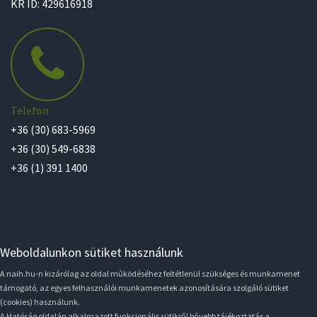
KR ID: 429616918
Telefon
+36 (30) 683-5969
+36 (30) 549-6838
+36 (1) 391 1400
Weboldalunkon sütiket használunk
A naih.hu-n kizárólag az oldal működéséhez feltétlenül szükséges és munkamenet
támogató, az egyes felhasználói munkamenetek azonosítására szolgáló sütiket
(cookies) használunk.
A Hatóság oldalán alkalmazott funkcionális sütikről bővebb tájékoztatás a