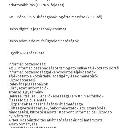
adattovábbítás (GDPR V. fejezet)
Az Európai Unió Bíróságának jogértelmezése (2003-tól)
Uniós digitális jogszabály-csomag
Uniós adatvédelmi felügyeleti hatóságok
Egyéb NAIH részvétel
Információszabadság
Az új információszabadságot támogató online tájékoztató portál
Információszabadsággal kapcsolatos tájékoztatók
Tájékoztató a közérdekű adatigénylések menetéről
Közadatkereső
Releváns jogszabályok
Környezeti információk
Tromsøi Egyezmény
Helyreállítási és Ellenállóképességi Terv 87. Mérföldkő -
Összefoglaló jelentés
Közpénzek felhasználásának átláthatósága
Költségvetési szervek, önkormányzatok stb. szerződési,
támogatási, kifizetési adatai: Központi Információs Közadat-
nyilvántartás
A NAIH közpénzköltés átláthatóságát érintő határozatai
Adatkormányzás