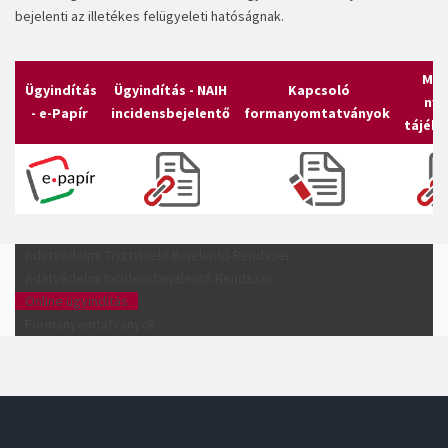
bejelenti az illetékes felügyeleti hatóságnak.
Mag
Ügyindítás
Ügyindítás - NAIH
Kapcsoló
nye
- e-Papír
incidensbejelentő
formanyomtatványok
tájék
Adatvédelmi Tisztviselő Bejelentő Rendszer
Adatvédelmi Incidensbejelentő Rendszer
Online ügyindítás
Formanyomtatványok