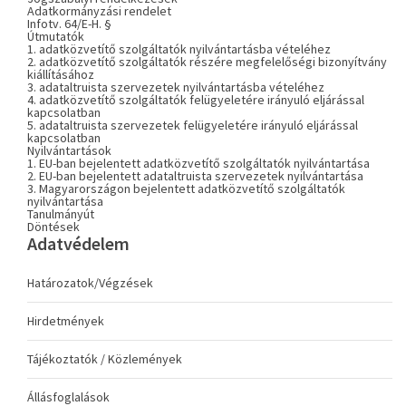
Adatkormányzási rendelet
Infotv. 64/E-H. §
Útmutatók
1. adatközvetítő szolgáltatók nyilvántartásba vételéhez
2. adatközvetítő szolgáltatók részére megfelelőségi bizonyítvány
kiállításához
3. adataltruista szervezetek nyilvántartásba vételéhez
4. adatközvetítő szolgáltatók felügyeletére irányuló eljárással
kapcsolatban
5. adataltruista szervezetek felügyeletére irányuló eljárással
kapcsolatban
Nyilvántartások
1. EU-ban bejelentett adatközvetítő szolgáltatók nyilvántartása
2. EU-ban bejelentett adataltruista szervezetek nyilvántartása
3. Magyarországon bejelentett adatközvetítő szolgáltatók
nyilvántartása
Tanulmányút
Döntések
Adatvédelem
Határozatok/Végzések
Hirdetmények
Tájékoztatók / Közlemények
Állásfoglalások