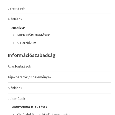
Jelentések
Ajánlások
ARCHÍVUM
GDPR előtti döntések
ABI archívum
Információszabadság
Állásfoglalások
Tájékoztatók / Közlemények
Ajánlások
Jelentések
MONITORING JELENTÉSEK
Közérdekű adat kiadási monitoring