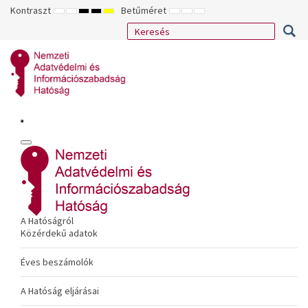
Kontraszt
Betűméret
ALAPÉRTELMEZETT
ÉJSZAKAI
NAGY
NAGY
NAGY
KISEBB
ALAPÉRTELMEZETT
NAGYOBB
MÓD
MÓD
KONTRASZTÚ
KONTRASZTÚ
KONTRASZTÚ
BETŰTÍPUS
BETŰMÉRET
BETŰMÉRET
FEKETE-
FEKETE
SÁRGA
BEÁLLÍTÁSA
BEÁLLÍTÁSA
BEÁLLÍTÁSA
FEHÉR
SÁRGA
FEKETE
MÓD
MÓD
MÓD
A Hatóságról
Közérdekű adatok
Éves beszámolók
A Hatóság eljárásai