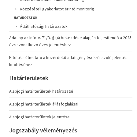
Közzétételi gyakorlatot érintő monitorig
HATÁROZATOK
Átláthatósági határozatok
Adatlap az Infotv. 71/D. § (4) bekezdése alapján teljesítendő a 2025.
évre vonatkozó éves jelentéshez
Kitöltési útmutató a közérdekű adatigénylésekről szóló jelentés
kitöltéséhez
Határterületek
Alapjogi határterületek határozatai
Alapjogi határterületek állásfoglalásai
Alapjogi határterületek jelentései
Jogszabály véleményezés