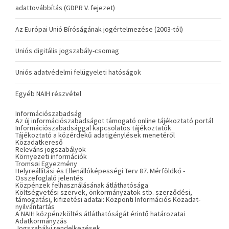
adattovábbítás (GDPR V. fejezet)
Az Európai Unió Bíróságának jogértelmezése (2003-tól)
Uniós digitális jogszabály-csomag
Uniós adatvédelmi felügyeleti hatóságok
Egyéb NAIH részvétel
Információszabadság
Az új információszabadságot támogató online tájékoztató portál
Információszabadsággal kapcsolatos tájékoztatók
Tájékoztató a közérdekű adatigénylések menetéről
Közadatkereső
Releváns jogszabályok
Környezeti információk
Tromsøi Egyezmény
Helyreállítási és Ellenállóképességi Terv 87. Mérföldkő -
Összefoglaló jelentés
Közpénzek felhasználásának átláthatósága
Költségvetési szervek, önkormányzatok stb. szerződési,
támogatási, kifizetési adatai: Központi Információs Közadat-
nyilvántartás
A NAIH közpénzköltés átláthatóságát érintő határozatai
Adatkormányzás
Jogszabályi rendelkezések