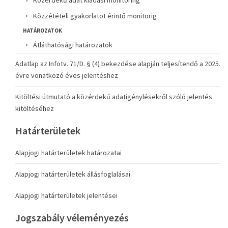
Közérdekű adat kiadási monitoring
Közzétételi gyakorlatot érintő monitorig
HATÁROZATOK
Átláthatósági határozatok
Adatlap az Infotv. 71/D. § (4) bekezdése alapján teljesítendő a 2025.
évre vonatkozó éves jelentéshez
Kitöltési útmutató a közérdekű adatigénylésekről szóló jelentés
kitöltéséhez
Határterületek
Alapjogi határterületek határozatai
Alapjogi határterületek állásfoglalásai
Alapjogi határterületek jelentései
Jogszabály véleményezés