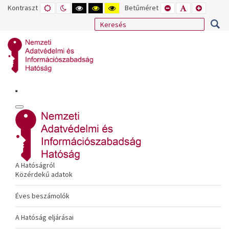
Kontraszt
ALAPÉRTELMEZETT
ÉJSZAKAI
NAGY
NAGY
NAGY
Betűméret
KISEBB
ALAPÉRTELME
NAGYOB
MÓD
MÓD
KONTRASZTÚ
KONTRASZTÚ
KONTRASZTÚ
BETŰTÍPUS
BETŰMÉRET
BETŰMÉ
FEKETE-
FEKETE
SÁRGA
BEÁLLÍTÁSA
BEÁLLÍTÁSA
BEÁLLÍT
FEHÉR
SÁRGA
FEKETE
MÓD
MÓD
MÓD
A Hatóságról
Közérdekű adatok
Éves beszámolók
A Hatóság eljárásai