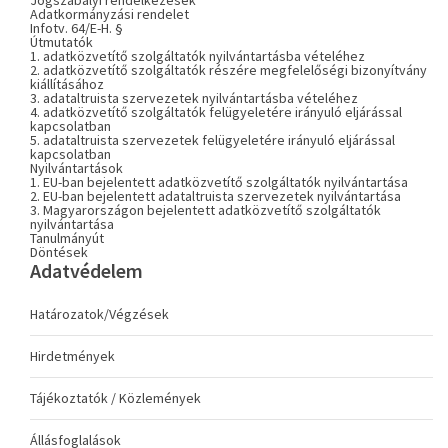
Jogszabályi rendelkezések
Adatkormányzási rendelet
Infotv. 64/E-H. §
Útmutatók
1. adatközvetítő szolgáltatók nyilvántartásba vételéhez
2. adatközvetítő szolgáltatók részére megfelelőségi bizonyítvány
kiállításához
3. adataltruista szervezetek nyilvántartásba vételéhez
4. adatközvetítő szolgáltatók felügyeletére irányuló eljárással
kapcsolatban
5. adataltruista szervezetek felügyeletére irányuló eljárással
kapcsolatban
Nyilvántartások
1. EU-ban bejelentett adatközvetítő szolgáltatók nyilvántartása
2. EU-ban bejelentett adataltruista szervezetek nyilvántartása
3. Magyarországon bejelentett adatközvetítő szolgáltatók
nyilvántartása
Tanulmányút
Döntések
Adatvédelem
Határozatok/Végzések
Hirdetmények
Tájékoztatók / Közlemények
Állásfoglalások