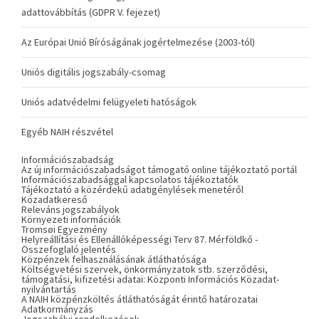
adattovábbítás (GDPR V. fejezet)
Az Európai Unió Bíróságának jogértelmezése (2003-tól)
Uniós digitális jogszabály-csomag
Uniós adatvédelmi felügyeleti hatóságok
Egyéb NAIH részvétel
Információszabadság
Az új információszabadságot támogató online tájékoztató portál
Információszabadsággal kapcsolatos tájékoztatók
Tájékoztató a közérdekű adatigénylések menetéről
Közadatkereső
Releváns jogszabályok
Környezeti információk
Tromsøi Egyezmény
Helyreállítási és Ellenállóképességi Terv 87. Mérföldkő -
Összefoglaló jelentés
Közpénzek felhasználásának átláthatósága
Költségvetési szervek, önkormányzatok stb. szerződési,
támogatási, kifizetési adatai: Központi Információs Közadat-
nyilvántartás
A NAIH közpénzköltés átláthatóságát érintő határozatai
Adatkormányzás