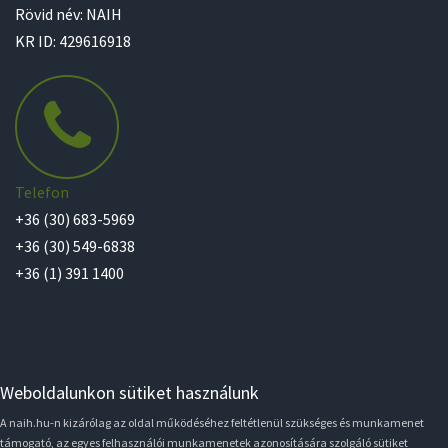
Rövid név: NAIH
KR ID: 429616918
Telefon
+36 (30) 683-5969
+36 (30) 549-6838
+36 (1) 391 1400
Weboldalunkon sütiket használunk
A naih.hu-n kizárólag az oldal működéséhez feltétlenül szükséges és munkamenet
támogató, az egyes felhasználói munkamenetek azonosítására szolgáló sütiket