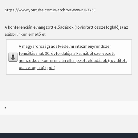
https://www.youtube.com/watch?v=Wvw-K6-7Y5E
A konferencián elhangzott előadások (rövidített összefoglalója) az
alábbi linken érhető el:
A magyarországi adatvédelmi intézményrendszer
fennállásának 30. évfordulója alkalmából szervezett
nemzetközi konferencián elhangzott előadások (rövidített
összefoglaló) (.pdf)