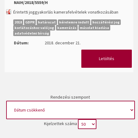
NAIH/2018/5559/H
Érintetti joggyakorlás kamerafelvételek vonatkozásában
2018
GDPR
határozat
kérelemre indult
hozzáférési jog
korlátozáshoz való jog
kamerázás
másolat kiadása
adatvédelmi bírság
Dátum:
2018. december 21.
Letöltés
Rendezési szempont
Kijelzettek száma