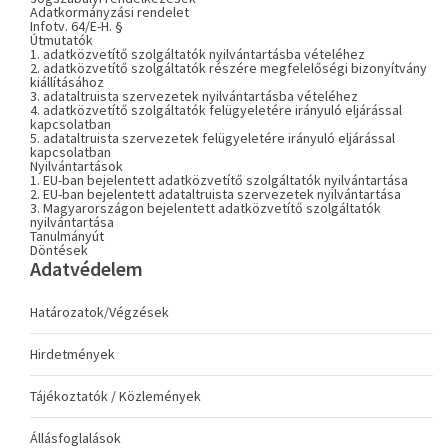
Adatkormányzási rendelet
Infotv. 64/E-H. §
Útmutatók
1. adatközvetítő szolgáltatók nyilvántartásba vételéhez
2. adatközvetítő szolgáltatók részére megfelelőségi bizonyítvány
kiállításához
3. adataltruista szervezetek nyilvántartásba vételéhez
4. adatközvetítő szolgáltatók felügyeletére irányuló eljárással
kapcsolatban
5. adataltruista szervezetek felügyeletére irányuló eljárással
kapcsolatban
Nyilvántartások
1. EU-ban bejelentett adatközvetítő szolgáltatók nyilvántartása
2. EU-ban bejelentett adataltruista szervezetek nyilvántartása
3. Magyarországon bejelentett adatközvetítő szolgáltatók
nyilvántartása
Tanulmányút
Döntések
Adatvédelem
Határozatok/Végzések
Hirdetmények
Tájékoztatók / Közlemények
Állásfoglalások