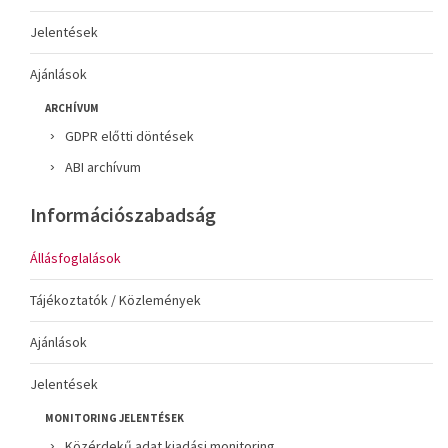
Jelentések
Ajánlások
ARCHÍVUM
GDPR előtti döntések
ABI archívum
Információszabadság
Állásfoglalások
Tájékoztatók / Közlemények
Ajánlások
Jelentések
MONITORING JELENTÉSEK
Közérdekű adat kiadási monitoring