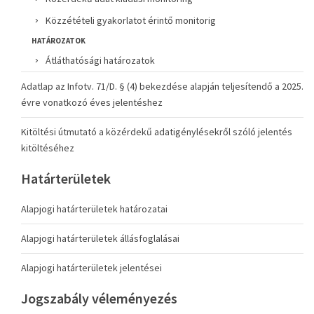
Közzétételi gyakorlatot érintő monitorig
HATÁROZATOK
Átláthatósági határozatok
Adatlap az Infotv. 71/D. § (4) bekezdése alapján teljesítendő a 2025.
évre vonatkozó éves jelentéshez
Kitöltési útmutató a közérdekű adatigénylésekről szóló jelentés
kitöltéséhez
Határterületek
Alapjogi határterületek határozatai
Alapjogi határterületek állásfoglalásai
Alapjogi határterületek jelentései
Jogszabály véleményezés