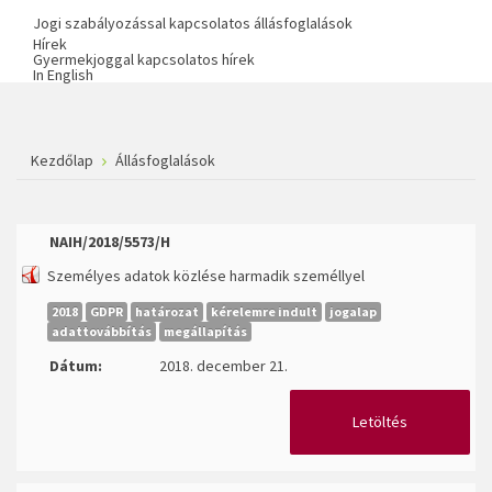
Jogi szabályozással kapcsolatos állásfoglalások
Hírek
Gyermekjoggal kapcsolatos hírek
In English
Kezdőlap
Állásfoglalások
NAIH/2018/5573/H
Személyes adatok közlése harmadik személlyel
2018
GDPR
határozat
kérelemre indult
jogalap
adattovábbítás
megállapítás
Dátum:
2018. december 21.
Letöltés