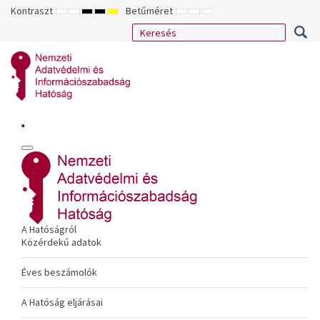
Kontraszt
Betűméret
ALAPÉRTELMEZETT
ÉJSZAKAI
NAGY
NAGY
NAGY
KISEBB
ALAPÉRTELMEZETT
NAGYOBB
MÓD
MÓD
KONTRASZTÚ
KONTRASZTÚ
KONTRASZTÚ
BETŰTÍPUS
BETŰMÉRET
BETŰMÉRET
FEKETE-
FEKETE
SÁRGA
BEÁLLÍTÁSA
BEÁLLÍTÁSA
BEÁLLÍTÁSA
FEHÉR
SÁRGA
FEKETE
MÓD
MÓD
MÓD
A Hatóságról
Közérdekű adatok
Éves beszámolók
A Hatóság eljárásai