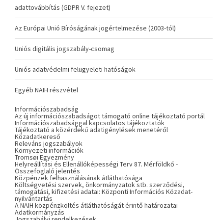
adattovábbítás (GDPR V. fejezet)
Az Európai Unió Bíróságának jogértelmezése (2003-tól)
Uniós digitális jogszabály-csomag
Uniós adatvédelmi felügyeleti hatóságok
Egyéb NAIH részvétel
Információszabadság
Az új információszabadságot támogató online tájékoztató portál
Információszabadsággal kapcsolatos tájékoztatók
Tájékoztató a közérdekű adatigénylések menetéről
Közadatkereső
Releváns jogszabályok
Környezeti információk
Tromsøi Egyezmény
Helyreállítási és Ellenállóképességi Terv 87. Mérföldkő -
Összefoglaló jelentés
Közpénzek felhasználásának átláthatósága
Költségvetési szervek, önkormányzatok stb. szerződési,
támogatási, kifizetési adatai: Központi Információs Közadat-
nyilvántartás
A NAIH közpénzköltés átláthatóságát érintő határozatai
Adatkormányzás
Jogszabályi rendelkezések