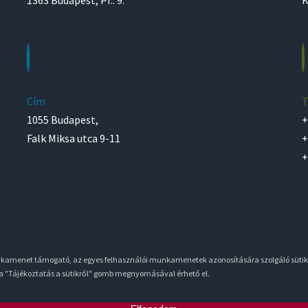
Cím
T
1055 Budapest,
+
Falk Miksa utca 9-11
+
+
unkamenet támogató, az egyes felhasználói munkamenetek azonosítására szolgáló sütik
 a "Tájékoztatás a sütikről" gomb megnyomásával érhető el.