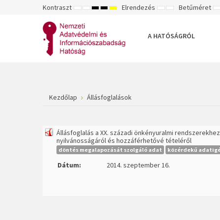
Kontraszt
Elrendezés
Betűméret
ALAPÉRTELMEZETT
ÉJSZAKAI
NAGY
NAGY
NAGY
RÖGZÍTETT
SZÉLES
K
MÓD
MÓD
KONTRASZTÚ
KONTRASZTÚ
KONTRASZTÚ
ELRENDEZÉS
ELRENDEZÉS
FEKETE-
FEKETE
SÁRGA
B
FEHÉR
SÁRGA
FEKETE
A HATÓSÁGRÓL
MÓD
MÓD
MÓD
Kezdőlap
Állásfoglalások
Állásfoglalás a XX. századi önkényuralmi rendszerekhe
nyilvánosságáról és hozzáférhetővé tételéről
döntés megalapozását szolgáló adat
közérdekű adatig
Dátum:
2014. szeptember 16.