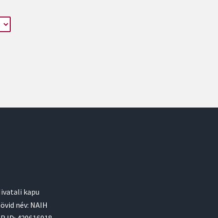
ivatali kapu
övid név: NAIH
R ID: 429616918