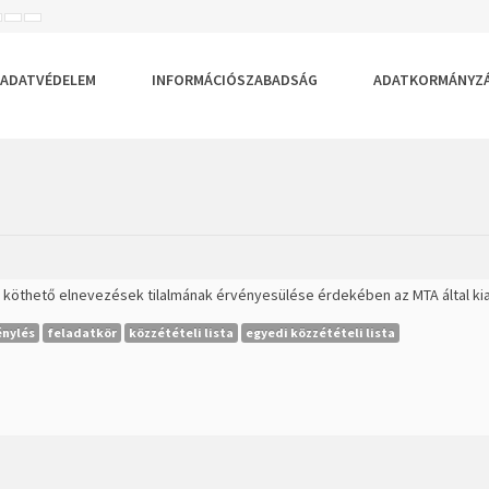
ISEBB
ALAPÉRTELMEZETT
NAGYOBB
BETŰTÍPUS
BETŰMÉRET
BETŰMÉRET
EÁLLÍTÁSA
BEÁLLÍTÁSA
BEÁLLÍTÁSA
ADATVÉDELEM
INFORMÁCIÓSZABADSÁG
ADATKORMÁNYZ
z köthető elnevezések tilalmának érvényesülése érdekében az MTA által k
énylés
feladatkör
közzétételi lista
egyedi közzétételi lista