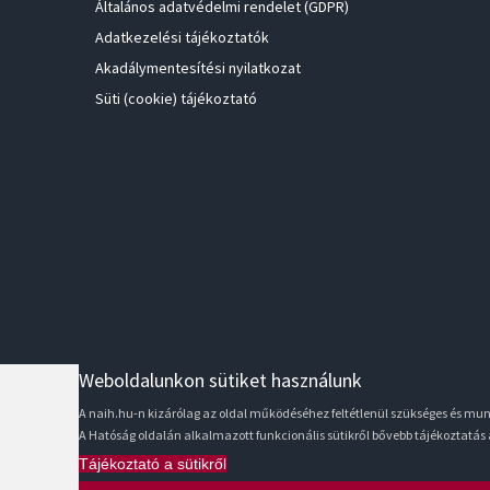
Általános adatvédelmi rendelet (GDPR)
Adatkezelési tájékoztatók
Akadálymentesítési nyilatkozat
Süti (cookie) tájékoztató
Weboldalunkon sütiket használunk
A naih.hu-n kizárólag az oldal működéséhez feltétlenül szükséges és m
A Hatóság oldalán alkalmazott funkcionális sütikről bővebb tájékoztatás
Tájékoztató a sütikről