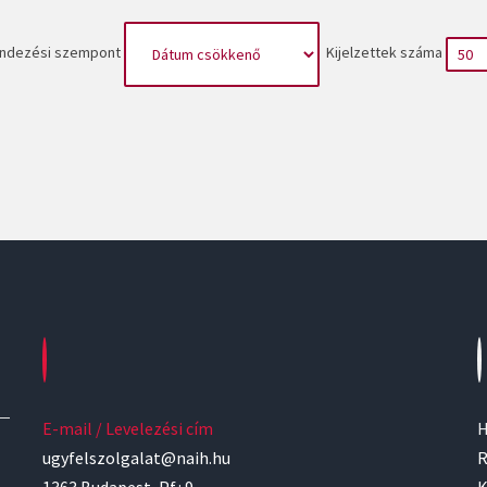
ndezési szempont
Kijelzettek száma
E-mail / Levelezési cím
H
ugyfelszolgalat@naih.hu
R
1363 Budapest, Pf.: 9.
K