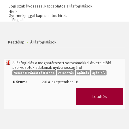
Jogi szabályozással kapcsolatos állásfoglalások
Hírek
Gyermekjoggal kapcsolatos hírek
In English
Kezdőlap
Állásfoglalások
Állásfoglalás a meghatározott sorszámokkal átvett jelölő
szervezetek adatainak nyilvánosságáról
Nemzeti Választási Iroda
választás
ajánlás
ajánlóív
Dátum:
2014. szeptember 16.
Letöltés