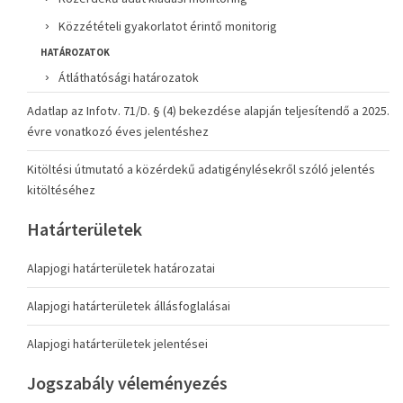
Közzétételi gyakorlatot érintő monitorig
HATÁROZATOK
Átláthatósági határozatok
Adatlap az Infotv. 71/D. § (4) bekezdése alapján teljesítendő a 2025.
évre vonatkozó éves jelentéshez
Kitöltési útmutató a közérdekű adatigénylésekről szóló jelentés
kitöltéséhez
Határterületek
Alapjogi határterületek határozatai
Alapjogi határterületek állásfoglalásai
Alapjogi határterületek jelentései
Jogszabály véleményezés