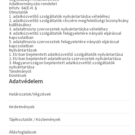
Adatkormányzási rendelet
Infotv. 64/E-H. §
Útmutatók
1. adatközvetítő szolgáltatók nyilvántartásba vételéhez
2. adatközvetítő szolgáltatók részére megfelelőségi bizonyítvány
kiállításához
3. adataltruista szervezetek nyilvántartásba vételéhez
4. adatközvetítő szolgáltatók felügyeletére irányuló eljárással
kapcsolatban
5. adataltruista szervezetek felügyeletére irányuló eljárással
kapcsolatban
Nyilvántartások
1. EU-ban bejelentett adatközvetítő szolgáltatók nyilvántartása
2. EU-ban bejelentett adataltruista szervezetek nyilvántartása
3. Magyarországon bejelentett adatközvetítő szolgáltatók
nyilvántartása
Tanulmányút
Döntések
Adatvédelem
Határozatok/Végzések
Hirdetmények
Tájékoztatók / Közlemények
Állásfoglalások