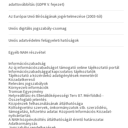
adattovábbítás (GDPR V. fejezet)
Az Európai Unió Bíróságának jogértelmezése (2003-tól)
Uniós digitális jogszabály-csomag
Uniós adatvédelmi felügyeleti hatóságok
Egyéb NAIH részvétel
Információszabadság
Az új információszabadságot támogató online tájékoztató portál
Információszabadsággal kapcsolatos tájékoztatók
Tájékoztató a közérdekű adatigénylések menetéről
Közadatkereső
Releváns jogszabályok
Környezeti információk
Tromsøi Egyezmény
Helyreállítási és Ellenállóképességi Terv 87. Mérföldkő -
Összefoglaló jelentés
Közpénzek felhasználásának átláthatósága
Költségvetési szervek, önkormányzatok stb. szerződési,
támogatási, kifizetési adatai: Központi Információs Közadat-
nyilvántartás
A NAIH közpénzköltés átláthatóságát érintő határozatai
Adatkormányzás
Jogszabályi rendelkezések