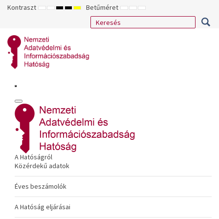
Kontraszt
Betűméret
ALAPÉRTELMEZETT
ÉJSZAKAI
NAGY
NAGY
NAGY
KISEBB
ALAPÉRTELMEZETT
NAGYOBB
MÓD
MÓD
KONTRASZTÚ
KONTRASZTÚ
KONTRASZTÚ
BETŰTÍPUS
BETŰMÉRET
BETŰMÉRET
FEKETE-
FEKETE
SÁRGA
BEÁLLÍTÁSA
BEÁLLÍTÁSA
BEÁLLÍTÁSA
FEHÉR
SÁRGA
FEKETE
MÓD
MÓD
MÓD
A Hatóságról
Közérdekű adatok
Éves beszámolók
A Hatóság eljárásai