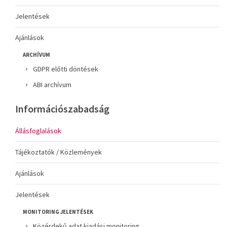
Jelentések
Ajánlások
ARCHÍVUM
GDPR előtti döntések
ABI archívum
Információszabadság
Állásfoglalások
Tájékoztatók / Közlemények
Ajánlások
Jelentések
MONITORING JELENTÉSEK
Közérdekű adat kiadási monitoring