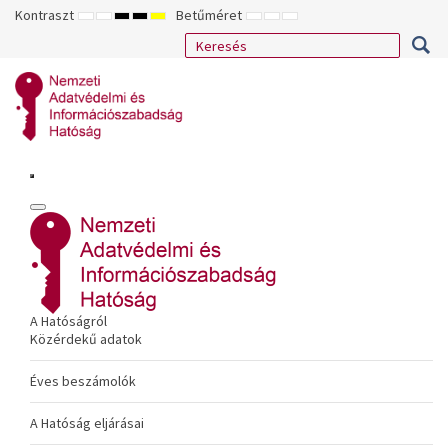
Kontraszt
Betűméret
ALAPÉRTELMEZETT
ÉJSZAKAI
NAGY
NAGY
NAGY
KISEBB
ALAPÉRTELMEZETT
NAGYOBB
MÓD
MÓD
KONTRASZTÚ
KONTRASZTÚ
KONTRASZTÚ
BETŰTÍPUS
BETŰMÉRET
BETŰMÉRET
FEKETE-
FEKETE
SÁRGA
BEÁLLÍTÁSA
BEÁLLÍTÁSA
BEÁLLÍTÁSA
FEHÉR
SÁRGA
FEKETE
MÓD
MÓD
MÓD
A Hatóságról
Közérdekű adatok
Éves beszámolók
A Hatóság eljárásai