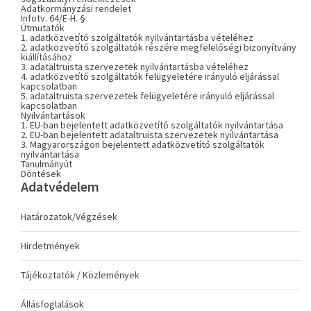
Adatkormányzási rendelet
Infotv. 64/E-H. §
Útmutatók
1. adatközvetítő szolgáltatók nyilvántartásba vételéhez
2. adatközvetítő szolgáltatók részére megfelelőségi bizonyítvány
kiállításához
3. adataltruista szervezetek nyilvántartásba vételéhez
4. adatközvetítő szolgáltatók felügyeletére irányuló eljárással
kapcsolatban
5. adataltruista szervezetek felügyeletére irányuló eljárással
kapcsolatban
Nyilvántartások
1. EU-ban bejelentett adatközvetítő szolgáltatók nyilvántartása
2. EU-ban bejelentett adataltruista szervezetek nyilvántartása
3. Magyarországon bejelentett adatközvetítő szolgáltatók
nyilvántartása
Tanulmányút
Döntések
Adatvédelem
Határozatok/Végzések
Hirdetmények
Tájékoztatók / Közlemények
Állásfoglalások