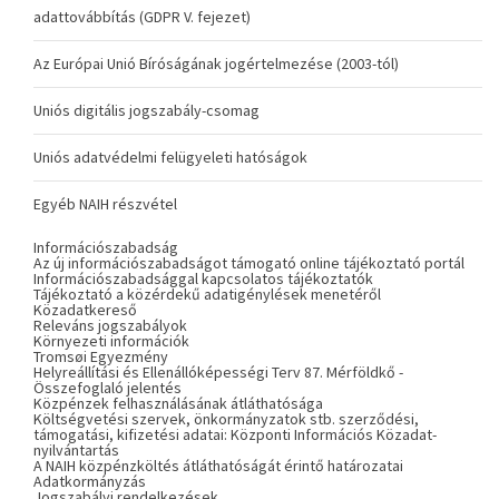
adattovábbítás (GDPR V. fejezet)
Az Európai Unió Bíróságának jogértelmezése (2003-tól)
Uniós digitális jogszabály-csomag
Uniós adatvédelmi felügyeleti hatóságok
Egyéb NAIH részvétel
Információszabadság
Az új információszabadságot támogató online tájékoztató portál
Információszabadsággal kapcsolatos tájékoztatók
Tájékoztató a közérdekű adatigénylések menetéről
Közadatkereső
Releváns jogszabályok
Környezeti információk
Tromsøi Egyezmény
Helyreállítási és Ellenállóképességi Terv 87. Mérföldkő -
Összefoglaló jelentés
Közpénzek felhasználásának átláthatósága
Költségvetési szervek, önkormányzatok stb. szerződési,
támogatási, kifizetési adatai: Központi Információs Közadat-
nyilvántartás
A NAIH közpénzköltés átláthatóságát érintő határozatai
Adatkormányzás
Jogszabályi rendelkezések