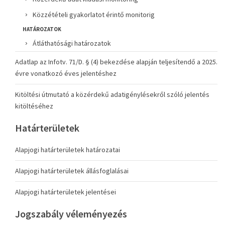
Közzétételi gyakorlatot érintő monitorig
HATÁROZATOK
Átláthatósági határozatok
Adatlap az Infotv. 71/D. § (4) bekezdése alapján teljesítendő a 2025.
évre vonatkozó éves jelentéshez
Kitöltési útmutató a közérdekű adatigénylésekről szóló jelentés
kitöltéséhez
Határterületek
Alapjogi határterületek határozatai
Alapjogi határterületek állásfoglalásai
Alapjogi határterületek jelentései
Jogszabály véleményezés