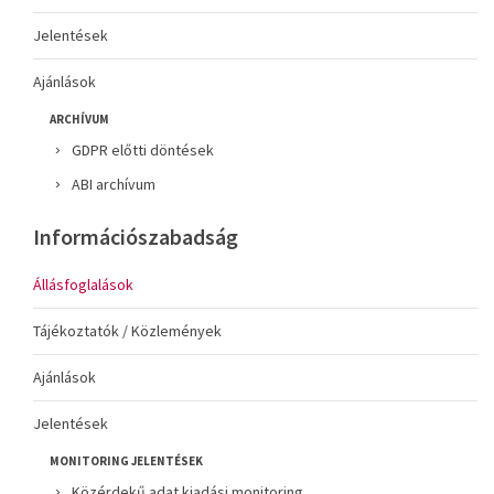
Jelentések
Ajánlások
ARCHÍVUM
GDPR előtti döntések
ABI archívum
Információszabadság
Állásfoglalások
Tájékoztatók / Közlemények
Ajánlások
Jelentések
MONITORING JELENTÉSEK
Közérdekű adat kiadási monitoring