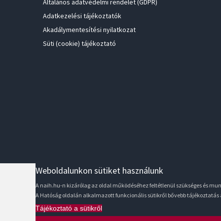
Általános adatvédelmi rendelet (GDPR)
Adatkezelési tájékoztatók
Akadálymentesítési nyilatkozat
Süti (cookie) tájékoztató
Weboldalunkon sütiket használunk
A naih.hu-n kizárólag az oldal működéséhez feltétlenül szükséges és m
A Hatóság oldalán alkalmazott funkcionális sütikről bővebb tájékoztatás
Tájékoztató a sütikről