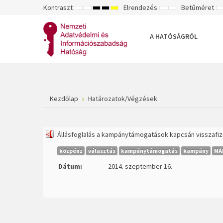
Kontraszt
Elrendezés
Betűméret
ALAPÉRTELMEZETT
ÉJSZAKAI
NAGY
NAGY
NAGY
RÖGZÍTETT
SZÉLES
K
MÓD
MÓD
KONTRASZTÚ
KONTRASZTÚ
KONTRASZTÚ
ELRENDEZÉS
ELRENDEZÉS
FEKETE-
FEKETE
SÁRGA
B
FEHÉR
SÁRGA
FEKETE
A HATÓSÁGRÓL
MÓD
MÓD
MÓD
Kezdőlap
Határozatok/Végzések
Állásfoglalás a kampánytámogatások kapcsán visszafize
közpénz
választás
kampánytámogatás
kampány
MÁ
Dátum:
2014. szeptember 16.