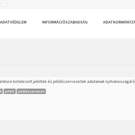
ISEBB
ALAPÉRTELMEZETT
NAGYOBB
BETŰTÍPUS
BETŰMÉRET
BETŰMÉRET
EÁLLÍTÁSA
BEÁLLÍTÁSA
BEÁLLÍTÁSA
ADATVÉDELEM
INFORMÁCIÓSZABADSÁG
ADATKORMÁNYZ
tésre kötelezett jelöltek és jelölőszervezetek adatainak nyilvánosságáró
K
jelölt
jelölőszervezet