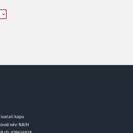
ivatali kapu
övid név: NAIH
R ID: 429616918