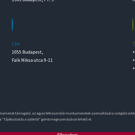
Cím
T
1055 Budapest,
+
Falk Miksa utca 9-11
+
+
unkamenet támogató, az egyes felhasználói munkamenetek azonosítására szolgáló sütik
 a "Tájékoztatás a sütikről" gomb megnyomásával érhető el.
Elfogadom