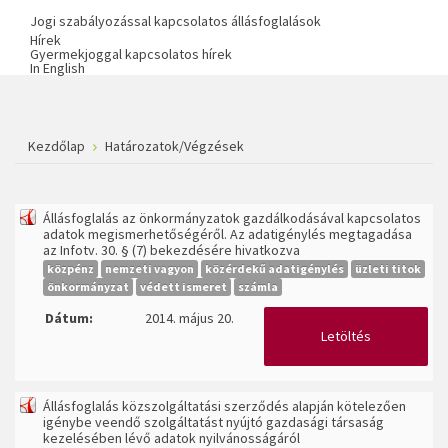
Jogi szabályozással kapcsolatos állásfoglalások
Hírek
Gyermekjoggal kapcsolatos hírek
In English
Kezdőlap
Határozatok/Végzések
Állásfoglalás az önkormányzatok gazdálkodásával kapcsolatos
adatok megismerhetőségéről. Az adatigénylés megtagadása
az Infotv. 30. § (7) bekezdésére hivatkozva
közpénz
nemzeti vagyon
közérdekű adatigénylés
üzleti titok
önkormányzat
védett ismeret
számla
Dátum:
2014. május 20.
Letöltés
Állásfoglalás közszolgáltatási szerződés alapján kötelezően
igénybe veendő szolgáltatást nyújtó gazdasági társaság
kezelésében lévő adatok nyilvánosságáról