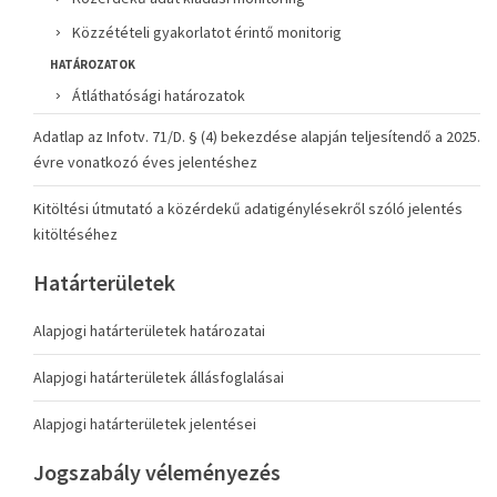
Közzétételi gyakorlatot érintő monitorig
HATÁROZATOK
Átláthatósági határozatok
Adatlap az Infotv. 71/D. § (4) bekezdése alapján teljesítendő a 2025.
évre vonatkozó éves jelentéshez
Kitöltési útmutató a közérdekű adatigénylésekről szóló jelentés
kitöltéséhez
Határterületek
Alapjogi határterületek határozatai
Alapjogi határterületek állásfoglalásai
Alapjogi határterületek jelentései
Jogszabály véleményezés