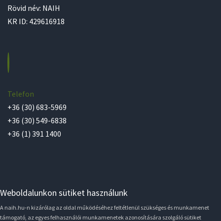
Rövid név: NAIH
KR ID: 429616918
Telefon
+36 (30) 683-5969
+36 (30) 549-6838
+36 (1) 391 1400
Weboldalunkon sütiket használunk
A naih.hu-n kizárólag az oldal működéséhez feltétlenül szükséges és munkamenet
támogató, az egyes felhasználói munkamenetek azonosítására szolgáló sütiket