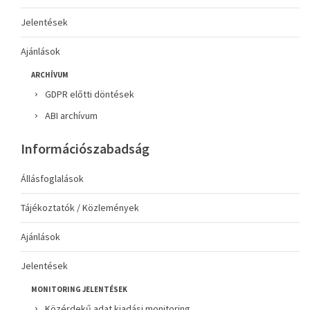
Jelentések
Ajánlások
ARCHÍVUM
GDPR előtti döntések
ABI archívum
Információszabadság
Állásfoglalások
Tájékoztatók / Közlemények
Ajánlások
Jelentések
MONITORING JELENTÉSEK
Közérdekű adat kiadási monitoring