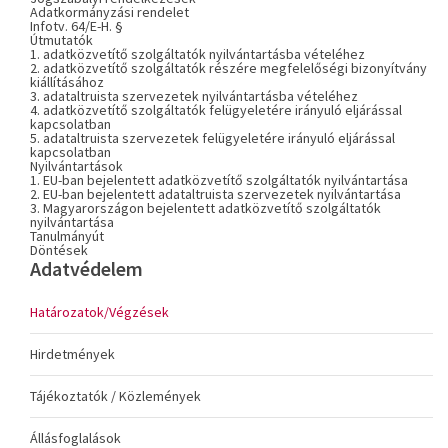
Adatkormányzási rendelet
Infotv. 64/E-H. §
Útmutatók
1. adatközvetítő szolgáltatók nyilvántartásba vételéhez
2. adatközvetítő szolgáltatók részére megfelelőségi bizonyítvány
kiállításához
3. adataltruista szervezetek nyilvántartásba vételéhez
4. adatközvetítő szolgáltatók felügyeletére irányuló eljárással
kapcsolatban
5. adataltruista szervezetek felügyeletére irányuló eljárással
kapcsolatban
Nyilvántartások
1. EU-ban bejelentett adatközvetítő szolgáltatók nyilvántartása
2. EU-ban bejelentett adataltruista szervezetek nyilvántartása
3. Magyarországon bejelentett adatközvetítő szolgáltatók
nyilvántartása
Tanulmányút
Döntések
Adatvédelem
Határozatok/Végzések
Hirdetmények
Tájékoztatók / Közlemények
Állásfoglalások