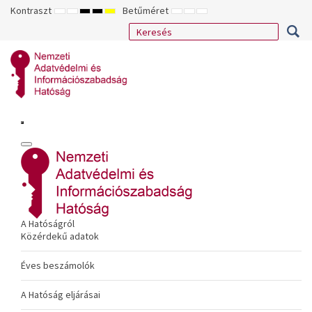
Kontraszt
Betűméret
ALAPÉRTELMEZETT
ÉJSZAKAI
NAGY
NAGY
NAGY
KISEBB
ALAPÉRTELMEZETT
NAGYOBB
MÓD
MÓD
KONTRASZTÚ
KONTRASZTÚ
KONTRASZTÚ
BETŰTÍPUS
BETŰMÉRET
BETŰMÉRET
FEKETE-
FEKETE
SÁRGA
BEÁLLÍTÁSA
BEÁLLÍTÁSA
BEÁLLÍTÁSA
FEHÉR
SÁRGA
FEKETE
MÓD
MÓD
MÓD
A Hatóságról
Közérdekű adatok
Éves beszámolók
A Hatóság eljárásai