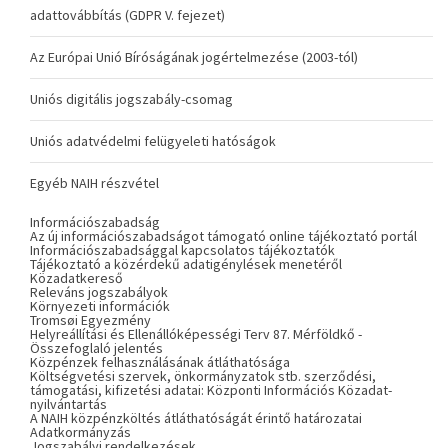
adattovábbítás (GDPR V. fejezet)
Az Európai Unió Bíróságának jogértelmezése (2003-tól)
Uniós digitális jogszabály-csomag
Uniós adatvédelmi felügyeleti hatóságok
Egyéb NAIH részvétel
Információszabadság
Az új információszabadságot támogató online tájékoztató portál
Információszabadsággal kapcsolatos tájékoztatók
Tájékoztató a közérdekű adatigénylések menetéről
Közadatkereső
Releváns jogszabályok
Környezeti információk
Tromsøi Egyezmény
Helyreállítási és Ellenállóképességi Terv 87. Mérföldkő -
Összefoglaló jelentés
Közpénzek felhasználásának átláthatósága
Költségvetési szervek, önkormányzatok stb. szerződési,
támogatási, kifizetési adatai: Központi Információs Közadat-
nyilvántartás
A NAIH közpénzköltés átláthatóságát érintő határozatai
Adatkormányzás
Jogszabályi rendelkezések