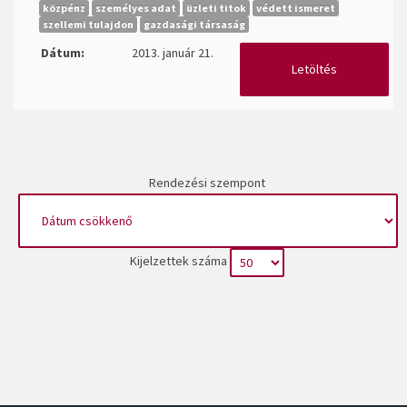
közpénz
személyes adat
üzleti titok
védett ismeret
szellemi tulajdon
gazdasági társaság
Dátum:
2013. január 21.
Letöltés
Rendezési szempont
Kijelzettek száma