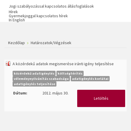
Jogi szabályozással kapcsolatos állásfoglalások
Hírek
Gyermekjoggal kapcsolatos hírek
In English
Kezdőlap
Határozatok/Végzések
A közérdekű adatok megismerése iránti igény teljesítése
közérdekű adatigénylés
költségtérítés
véleménynyilvánítás szabadsága
adatigénylés korlátai
adatigénylés teljesítése
Dátum:
2012. május 30.
Letöltés