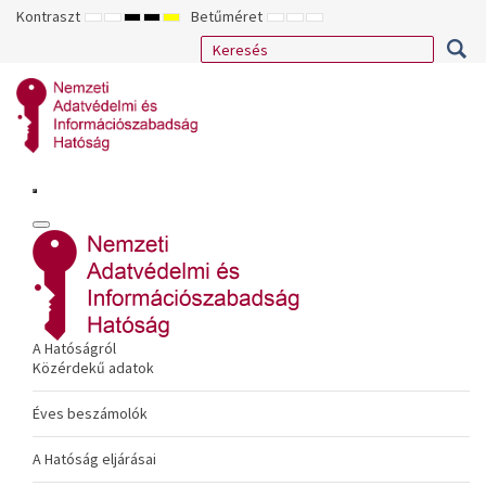
Kontraszt
Betűméret
ALAPÉRTELMEZETT
ÉJSZAKAI
NAGY
NAGY
NAGY
KISEBB
ALAPÉRTELMEZETT
NAGYOBB
MÓD
MÓD
KONTRASZTÚ
KONTRASZTÚ
KONTRASZTÚ
BETŰTÍPUS
BETŰMÉRET
BETŰMÉRET
FEKETE-
FEKETE
SÁRGA
BEÁLLÍTÁSA
BEÁLLÍTÁSA
BEÁLLÍTÁSA
FEHÉR
SÁRGA
FEKETE
MÓD
MÓD
MÓD
A Hatóságról
Közérdekű adatok
Éves beszámolók
A Hatóság eljárásai