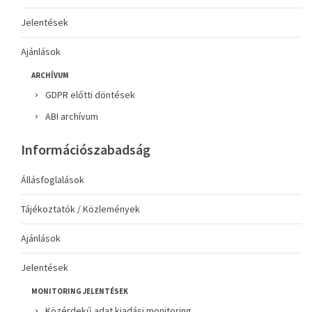
Jelentések
Ajánlások
ARCHÍVUM
GDPR előtti döntések
ABI archívum
Információszabadság
Állásfoglalások
Tájékoztatók / Közlemények
Ajánlások
Jelentések
MONITORING JELENTÉSEK
Közérdekű adat kiadási monitoring