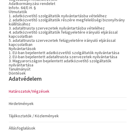
Adatkormányzási rendelet
Infotv. 64/E-H. §
Útmutatók
1. adatközvetítő szolgáltatók nyilvántartásba vételéhez
2. adatközvetítő szolgáltatók részére megfelelőségi bizonyítvány
kiállításához
3. adataltruista szervezetek nyilvántartásba vételéhez
4. adatközvetítő szolgáltatók felügyeletére irányuló eljárással
kapcsolatban
5. adataltruista szervezetek felügyeletére irányuló eljárással
kapcsolatban
Nyilvántartások
1. EU-ban bejelentett adatközvetítő szolgáltatók nyilvántartása
2. EU-ban bejelentett adataltruista szervezetek nyilvántartása
3. Magyarországon bejelentett adatközvetítő szolgáltatók
nyilvántartása
Tanulmányút
Döntések
Adatvédelem
Határozatok/Végzések
Hirdetmények
Tájékoztatók / Közlemények
Állásfoglalások