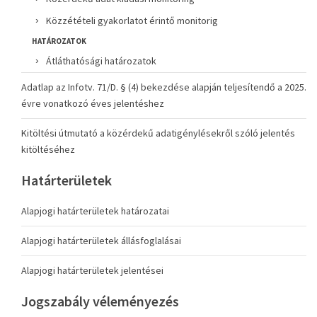
Közzétételi gyakorlatot érintő monitorig
HATÁROZATOK
Átláthatósági határozatok
Adatlap az Infotv. 71/D. § (4) bekezdése alapján teljesítendő a 2025.
évre vonatkozó éves jelentéshez
Kitöltési útmutató a közérdekű adatigénylésekről szóló jelentés
kitöltéséhez
Határterületek
Alapjogi határterületek határozatai
Alapjogi határterületek állásfoglalásai
Alapjogi határterületek jelentései
Jogszabály véleményezés