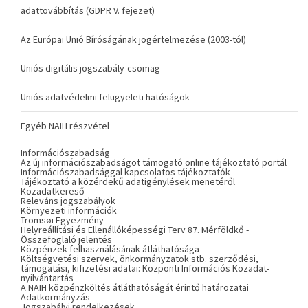
adattovábbítás (GDPR V. fejezet)
Az Európai Unió Bíróságának jogértelmezése (2003-tól)
Uniós digitális jogszabály-csomag
Uniós adatvédelmi felügyeleti hatóságok
Egyéb NAIH részvétel
Információszabadság
Az új információszabadságot támogató online tájékoztató portál
Információszabadsággal kapcsolatos tájékoztatók
Tájékoztató a közérdekű adatigénylések menetéről
Közadatkereső
Releváns jogszabályok
Környezeti információk
Tromsøi Egyezmény
Helyreállítási és Ellenállóképességi Terv 87. Mérföldkő -
Összefoglaló jelentés
Közpénzek felhasználásának átláthatósága
Költségvetési szervek, önkormányzatok stb. szerződési,
támogatási, kifizetési adatai: Központi Információs Közadat-
nyilvántartás
A NAIH közpénzköltés átláthatóságát érintő határozatai
Adatkormányzás
Jogszabályi rendelkezések