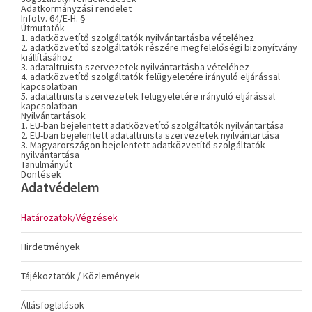
Adatkormányzási rendelet
Infotv. 64/E-H. §
Útmutatók
1. adatközvetítő szolgáltatók nyilvántartásba vételéhez
2. adatközvetítő szolgáltatók részére megfelelőségi bizonyítvány
kiállításához
3. adataltruista szervezetek nyilvántartásba vételéhez
4. adatközvetítő szolgáltatók felügyeletére irányuló eljárással
kapcsolatban
5. adataltruista szervezetek felügyeletére irányuló eljárással
kapcsolatban
Nyilvántartások
1. EU-ban bejelentett adatközvetítő szolgáltatók nyilvántartása
2. EU-ban bejelentett adataltruista szervezetek nyilvántartása
3. Magyarországon bejelentett adatközvetítő szolgáltatók
nyilvántartása
Tanulmányút
Döntések
Adatvédelem
Határozatok/Végzések
Hirdetmények
Tájékoztatók / Közlemények
Állásfoglalások