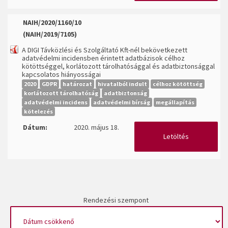
NAIH/2020/1160/10
(NAIH/2019/7105)
A DIGI Távközlési és Szolgáltató Kft-nél bekövetkezett
adatvédelmi incidensben érintett adatbázisok célhoz
kötöttséggel, korlátozott tárolhatósággal és adatbiztonsággal
kapcsolatos hiányosságai
2020
GDPR
határozat
hivatalból indult
célhoz kötöttség
korlátozott tárolhatóság
adatbiztonság
adatvédelmi incidens
adatvédelmi bírság
megállapítás
kötelezés
Dátum:
2020. május 18.
Letöltés
Rendezési szempont