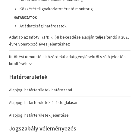
Közzétételi gyakorlatot érintő monitorig
HATÁROZATOK
Átláthatósági határozatok
Adatlap az Infotv. 71/D. § (4) bekezdése alapján teljesítendő a 2025.
évre vonatkozó éves jelentéshez
Kitöltési útmutató a közérdekű adatigénylésekről szóló jelentés
kitöltéséhez
Határterületek
Alapjogi határterületek határozatai
Alapjogi határterületek állásfoglalásai
Alapjogi határterületek jelentései
Jogszabály véleményezés