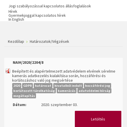
Jogi szabályozással kapcsolatos állásfoglalások
Hírek
Gyermekjoggal kapcsolatos hírek
In English
Kezdőlap
Határozatok/Végzések
NAIH/2020/2204/8
Beépített és alapértelmezett adatvédelem elvének sérelme
kamerás adatkezelés kialakítása során, hozzáférési és
korlátozáshoz való jog megsértése
2020
GDPR
határozat
hivatalból indult
hozzáférési jog
korlátozott tárolhatóság
kamerázás
adatvédelmi bírság
megállapítás
Dátum:
2020. szeptember 03.
Letöltés