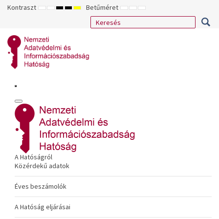
Kontraszt
Betűméret
ALAPÉRTELMEZETT
ÉJSZAKAI
NAGY
NAGY
NAGY
KISEBB
ALAPÉRTELMEZETT
NAGYOBB
MÓD
MÓD
KONTRASZTÚ
KONTRASZTÚ
KONTRASZTÚ
BETŰTÍPUS
BETŰMÉRET
BETŰMÉRET
FEKETE-
FEKETE
SÁRGA
BEÁLLÍTÁSA
BEÁLLÍTÁSA
BEÁLLÍTÁSA
FEHÉR
SÁRGA
FEKETE
MÓD
MÓD
MÓD
A Hatóságról
Közérdekű adatok
Éves beszámolók
A Hatóság eljárásai