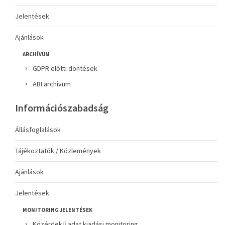
Jelentések
Ajánlások
ARCHÍVUM
GDPR előtti döntések
ABI archívum
Információszabadság
Állásfoglalások
Tájékoztatók / Közlemények
Ajánlások
Jelentések
MONITORING JELENTÉSEK
Közérdekű adat kiadási monitoring