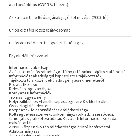
adattovábbítás (GDPR V. fejezet)
Az Európai Unió Bíróságának jogértelmezése (2003-tól)
Uniós digitális jogszabály-csomag
Uniós adatvédelmi felügyeleti hatóságok
Egyéb NAIH részvétel
Információszabadság
Az új információszabadságot támogató online tájékoztató portál
Információszabadsággal kapcsolatos tájékoztatók
Tájékoztató a közérdekű adatigénylések menetéről
Közadatkereső
Releváns jogszabályok
Környezeti információk
Tromsøi Egyezmény
Helyreállítási és Ellenállóképességi Terv 87. Mérföldkő -
Összefoglaló jelentés
Közpénzek felhasználásának átláthatósága
Költségvetési szervek, önkormányzatok stb. szerződési,
támogatási, kifizetési adatai: Központi Információs Közadat-
nyilvántartás
A NAIH közpénzköltés átláthatóságát érintő határozatai
Adatkormányzás
Jogszabályi rendelkezések