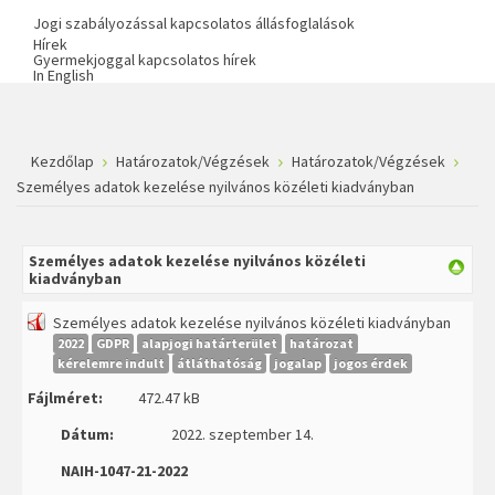
Jogi szabályozással kapcsolatos állásfoglalások
Hírek
Gyermekjoggal kapcsolatos hírek
In English
Kezdőlap
Határozatok/Végzések
Határozatok/Végzések
Személyes adatok kezelése nyilvános közéleti kiadványban
Személyes adatok kezelése nyilvános közéleti
kiadványban
Személyes adatok kezelése nyilvános közéleti kiadványban
2022
GDPR
alapjogi határterület
határozat
kérelemre indult
átláthatóság
jogalap
jogos érdek
Fájlméret:
472.47 kB
Dátum:
2022. szeptember 14.
NAIH-1047-21-2022