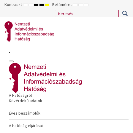
Kontraszt
Betűméret
ALAPÉRTELMEZETT
ÉJSZAKAI
NAGY
NAGY
NAGY
KISEBB
ALAPÉRTELMEZETT
NAGYOBB
MÓD
MÓD
KONTRASZTÚ
KONTRASZTÚ
KONTRASZTÚ
BETŰTÍPUS
BETŰMÉRET
BETŰMÉRET
FEKETE-
FEKETE
SÁRGA
BEÁLLÍTÁSA
BEÁLLÍTÁSA
BEÁLLÍTÁSA
FEHÉR
SÁRGA
FEKETE
MÓD
MÓD
MÓD
A Hatóságról
Közérdekű adatok
Éves beszámolók
A Hatóság eljárásai