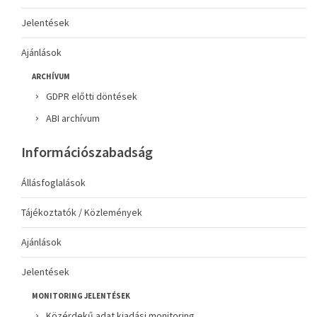
Jelentések
Ajánlások
ARCHÍVUM
GDPR előtti döntések
ABI archívum
Információszabadság
Állásfoglalások
Tájékoztatók / Közlemények
Ajánlások
Jelentések
MONITORING JELENTÉSEK
Közérdekű adat kiadási monitoring