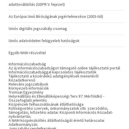
adattovábbítás (GDPR V. fejezet)
Az Európai Unió Bíróságának jogértelmezése (2003-tól)
Uniós digitális jogszabály-csomag
Uniós adatvédelmi felügyeleti hatóságok
Egyéb NAIH részvétel
Információszabadság
Az új információszabadságot támogató online tájékoztató portál
Információszabadsággal kapcsolatos tájékoztatók
Tájékoztató a közérdekű adatigénylések menetéről
Közadatkereső
Releváns jogszabályok
Környezeti információk
Tromsøi Egyezmény
Helyreállítási és Ellenállóképességi Terv 87. Mérföldkő -
Összefoglaló jelentés
Közpénzek felhasználásának átláthatósága
Költségvetési szervek, önkormányzatok stb. szerződési,
támogatási, kifizetési adatai: Központi Információs Közadat-
nyilvántartás
A NAIH közpénzköltés átláthatóságát érintő határozatai
Adatkormányzás
Jogszabályi rendelkezések