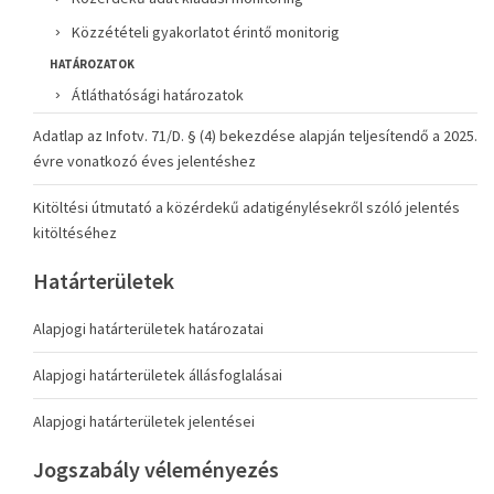
Közzétételi gyakorlatot érintő monitorig
HATÁROZATOK
Átláthatósági határozatok
Adatlap az Infotv. 71/D. § (4) bekezdése alapján teljesítendő a 2025.
évre vonatkozó éves jelentéshez
Kitöltési útmutató a közérdekű adatigénylésekről szóló jelentés
kitöltéséhez
Határterületek
Alapjogi határterületek határozatai
Alapjogi határterületek állásfoglalásai
Alapjogi határterületek jelentései
Jogszabály véleményezés