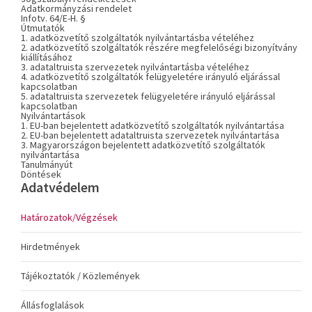
Adatkormányzási rendelet
Infotv. 64/E-H. §
Útmutatók
1. adatközvetítő szolgáltatók nyilvántartásba vételéhez
2. adatközvetítő szolgáltatók részére megfelelőségi bizonyítvány
kiállításához
3. adataltruista szervezetek nyilvántartásba vételéhez
4. adatközvetítő szolgáltatók felügyeletére irányuló eljárással
kapcsolatban
5. adataltruista szervezetek felügyeletére irányuló eljárással
kapcsolatban
Nyilvántartások
1. EU-ban bejelentett adatközvetítő szolgáltatók nyilvántartása
2. EU-ban bejelentett adataltruista szervezetek nyilvántartása
3. Magyarországon bejelentett adatközvetítő szolgáltatók
nyilvántartása
Tanulmányút
Döntések
Adatvédelem
Határozatok/Végzések
Hirdetmények
Tájékoztatók / Közlemények
Állásfoglalások