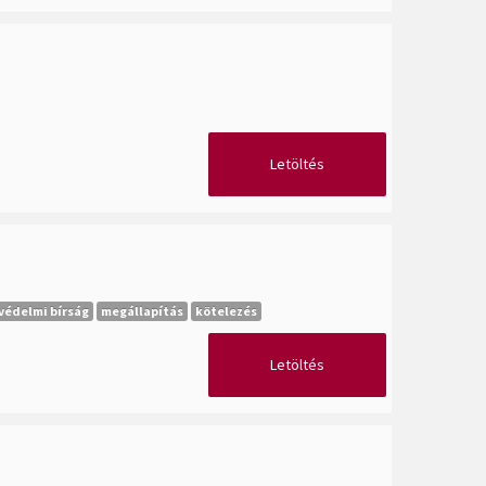
Letöltés
védelmi bírság
megállapítás
kötelezés
Letöltés