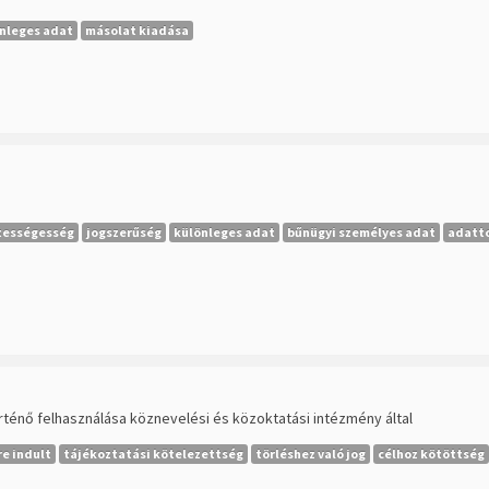
nleges adat
másolat kiadása
tességesség
jogszerűség
különleges adat
bűnügyi személyes adat
adatt
ténő felhasználása köznevelési és közoktatási intézmény által
e indult
tájékoztatási kötelezettség
törléshez való jog
célhoz kötöttség