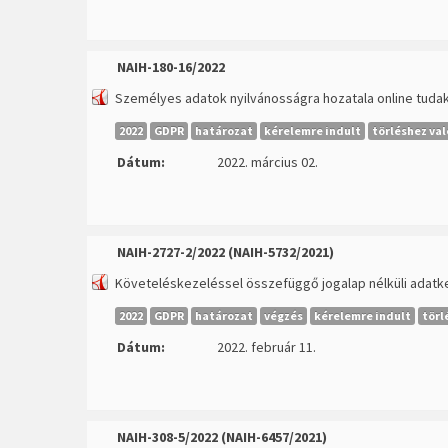
NAIH-180-16/2022
Személyes adatok nyilvánosságra hozatala online tud
2022
GDPR
határozat
kérelemre indult
törléshez val
Dátum:
2022. március 02.
NAIH-2727-2/2022 (NAIH-5732/2021)
Követeléskezeléssel összefüggő jogalap nélküli adatke
2022
GDPR
határozat
végzés
kérelemre indult
törl
Dátum:
2022. február 11.
NAIH-308-5/2022 (NAIH-6457/2021)