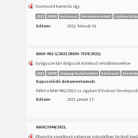
Szomszéd kamerás ügy
2022
GDPR
határozat
kérelemre indult
tájékoztatás
Dátum:
2022. február 01.
NAIH-962-1/2022 (NAIH-7339/2021)
Gyógyszertári dolgozók kötelező névtáblaviselése
2022
GDPR
alapjogi határterület
határozat
kérelemr
Kapcsolódó dokumentumok:
Ítélet a NAIH-962/2022 sz. ügyben (Fővárosi Törvényszé
Dátum:
2022. január 17.
NAIH/3944/2021.
Elhunytra vonatkozó iratanyag másolatban történő kiad