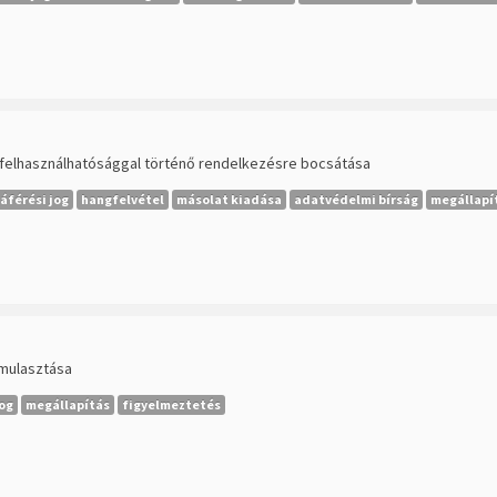
tt felhasználhatósággal történő rendelkezésre bocsátása
áférési jog
hangfelvétel
másolat kiadása
adatvédelmi bírság
megállapí
lmulasztása
jog
megállapítás
figyelmeztetés