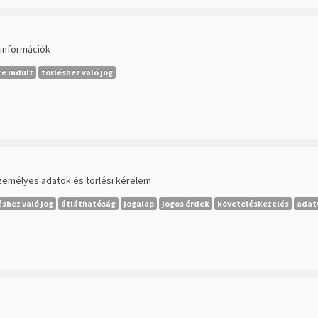
 információk
e indult
törléshez való jog
emélyes adatok és törlési kérelem
éshez való jog
átláthatóság
jogalap
jogos érdek
követeléskezelés
adat