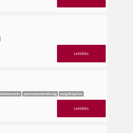
Letöltés
eléskezelés
adatvédelmi bírság
megállapítás
Letöltés