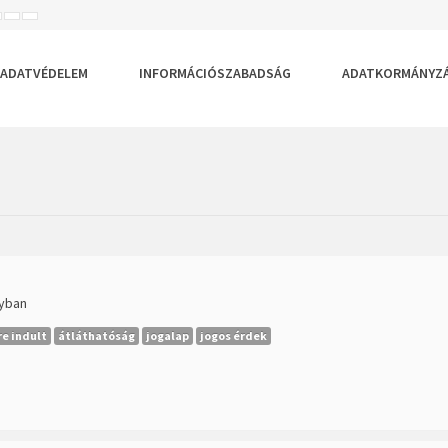
ISEBB
ALAPÉRTELMEZETT
NAGYOBB
BETŰTÍPUS
BETŰMÉRET
BETŰMÉRET
EÁLLÍTÁSA
BEÁLLÍTÁSA
BEÁLLÍTÁSA
ADATVÉDELEM
INFORMÁCIÓSZABADSÁG
ADATKORMÁNYZ
nyban
e indult
átláthatóság
jogalap
jogos érdek