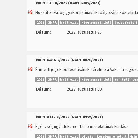
NAIH-13-10/2022 (NAIH-6003/2021)
Hozzáférési jog gyakorlásának akadályozása közfeladato
2022
GDPR
határozat
kérelemre indult
hozzáférési 
Dátum:
2022. augusztus 25.
NAIH-6484-2/2022 (NAIH-4820/2021)
Érintetti jogok biztosításának sérelme a Vakcina regis
2022
GDPR
határozat
kérelemre indult
érintetti jo
Dátum:
2022. augusztus 09.
NAIH-4137-8/2022 (NAIH-4935/2021)
Egészségügyi dokumentáció másolatának kiadása
2022
GDPR
határozat
végzés
kérelemre indult
érin