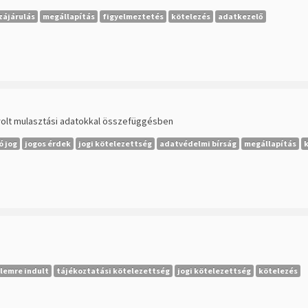
zájárulás
megállapítás
figyelmeztetés
kötelezés
adatkezelő
árolt mulasztási adatokkal összefüggésben
ó jog
jogos érdek
jogi kötelezettség
adatvédelmi bírság
megállapítás
lemre indult
tájékoztatási kötelezettség
jogi kötelezettség
kötelezés