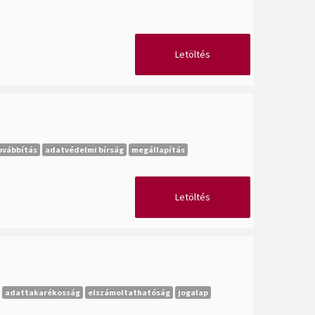
Letöltés
ovábbítás
adatvédelmi bírság
megállapítás
Letöltés
adattakarékosság
elszámoltathatóság
jogalap