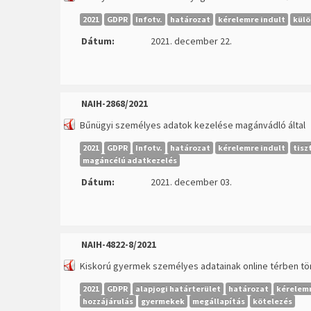
2021
GDPR
Infotv.
határozat
kérelemre indult
külö
Dátum:
2021. december 22.
NAIH-2868/2021
Bűnügyi személyes adatok kezelése magánvádló által
2021
GDPR
Infotv.
határozat
kérelemre indult
tisz
magáncélú adatkezelés
Dátum:
2021. december 03.
NAIH-4822-8/2021
Kiskorú gyermek személyes adatainak online térben tör
2021
GDPR
alapjogi határterület
határozat
kérelemr
hozzájárulás
gyermekek
megállapítás
kötelezés