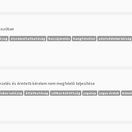
akozóban
ó jog
elszámoltathatóság
hozzájárulás
hangfelvétel
adatvédelmi bírság
zelés és érintetti kérelem nem megfelelő teljesítése
éshez való jog
átláthatóság
célhoz kötöttség
jogalap
jogos érdek
követ