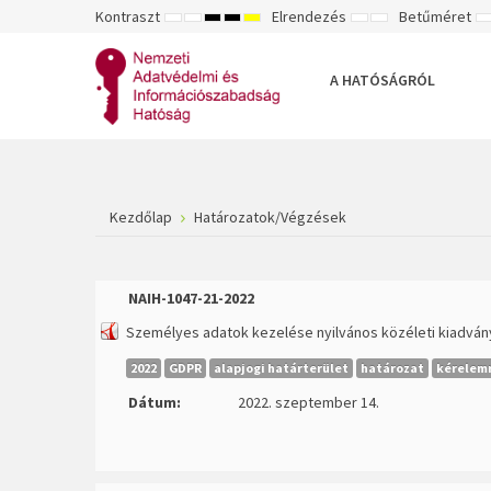
Kontraszt
Elrendezés
Betűméret
ALAPÉRTELMEZETT
ÉJSZAKAI
NAGY
NAGY
NAGY
RÖGZÍTETT
SZÉLES
K
MÓD
MÓD
KONTRASZTÚ
KONTRASZTÚ
KONTRASZTÚ
ELRENDEZÉS
ELRENDEZÉS
FEKETE-
FEKETE
SÁRGA
B
FEHÉR
SÁRGA
FEKETE
A HATÓSÁGRÓL
MÓD
MÓD
MÓD
Kezdőlap
Határozatok/Végzések
NAIH-1047-21-2022
Személyes adatok kezelése nyilvános közéleti kiadvá
2022
GDPR
alapjogi határterület
határozat
kérelemr
Dátum:
2022. szeptember 14.