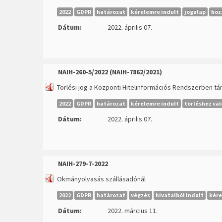
2022
GDPR
határozat
kérelemre indult
jogalap
hoz
Dátum:
2022. április 07.
NAIH-260-5/2022 (NAIH-7862/2021)
Törlési jog a Központi Hitelinformációs Rendszerben t
2022
GDPR
határozat
kérelemre indult
törléshez val
Dátum:
2022. április 07.
NAIH-279-7-2022
Okmányolvasás szállásadónál
2022
GDPR
határozat
végzés
hivatalból indult
kére
Dátum:
2022. március 11.