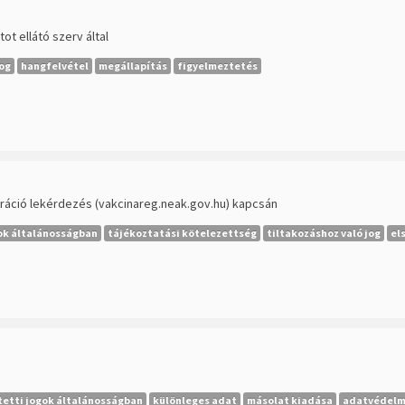
t ellátó szerv által
jog
hangfelvétel
megállapítás
figyelmeztetés
ztráció lekérdezés (vakcinareg.neak.gov.hu) kapcsán
gok általánosságban
tájékoztatási kötelezettség
tiltakozáshoz való jog
el
tetti jogok általánosságban
különleges adat
másolat kiadása
adatvédelmi