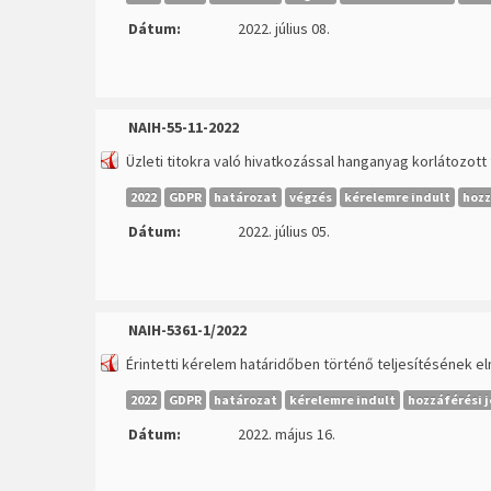
Dátum:
2022. július 08.
NAIH-55-11-2022
Üzleti titokra való hivatkozással hanganyag korlátozo
2022
GDPR
határozat
végzés
kérelemre indult
hozz
Dátum:
2022. július 05.
NAIH-5361-1/2022
Érintetti kérelem határidőben történő teljesítésének e
2022
GDPR
határozat
kérelemre indult
hozzáférési 
Dátum:
2022. május 16.