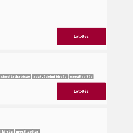
Letöltés
számoltathatóság
adatvédelmi bírság
megállapítás
Letöltés
 bírság
megállapítás