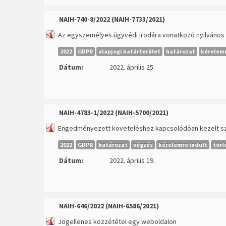
NAIH-740-8/2022 (NAIH-7733/2021)
Az egyszemélyes ügyvédi irodára vonatkozó nyilvános
2022
GDPR
alapjogi határterület
határozat
kérelemr
Dátum:
2022. április 25.
NAIH-4783-1/2022 (NAIH-5700/2021)
Engedményezett követeléshez kapcsolódóan kezelt sz
2022
GDPR
határozat
végzés
kérelemre indult
törl
Dátum:
2022. április 19.
NAIH-646/2022 (NAIH-6586/2021)
Jogellenes közzététel egy weboldalon