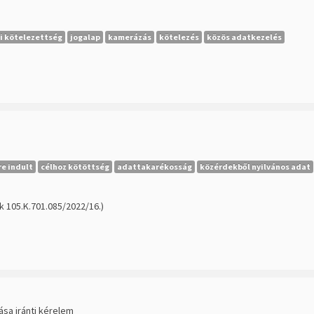
i kötelezettség
jogalap
kamerázás
kötelezés
közös adatkezelés
e indult
célhoz kötöttség
adattakarékosság
közérdekből nyilvános adat
k 105.K.701.085/2022/16.)
ása iránti kérelem