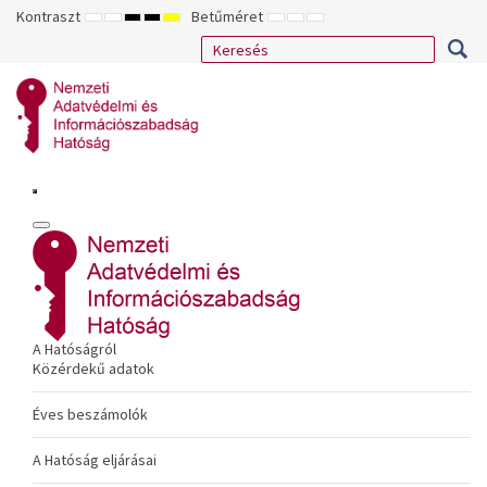
Kontraszt
Betűméret
ALAPÉRTELMEZETT
ÉJSZAKAI
NAGY
NAGY
NAGY
KISEBB
ALAPÉRTELMEZETT
NAGYOBB
MÓD
MÓD
KONTRASZTÚ
KONTRASZTÚ
KONTRASZTÚ
BETŰTÍPUS
BETŰMÉRET
BETŰMÉRET
FEKETE-
FEKETE
SÁRGA
BEÁLLÍTÁSA
BEÁLLÍTÁSA
BEÁLLÍTÁSA
FEHÉR
SÁRGA
FEKETE
MÓD
MÓD
MÓD
A Hatóságról
Közérdekű adatok
Éves beszámolók
A Hatóság eljárásai