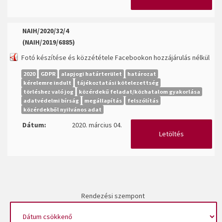
NAIH/2020/32/4
(NAIH/2019/6885)
Fotó készítése és közzététele Facebookon hozzájárulás nélkül
2020
GDPR
alapjogi határterület
határozat
kérelemre indult
tájékoztatási kötelezettség
törléshez való jog
közérdekű feladat/közhatalom gyakorlása
adatvédelmi bírság
megállapítás
felszólítás
közérdekből nyilvános adat
Dátum:
2020. március 04.
Letöltés
Rendezési szempont