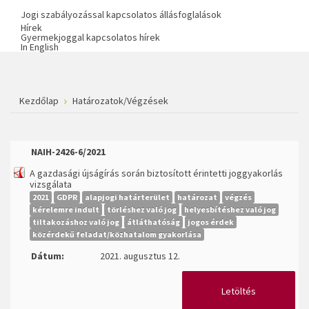
Jogi szabályozással kapcsolatos állásfoglalások
Hírek
Gyermekjoggal kapcsolatos hírek
In English
Kezdőlap
Határozatok/Végzések
NAIH-2426-6/2021
A gazdasági újságírás során biztosított érintetti joggyakorlás
vizsgálata
2021
GDPR
alapjogi határterület
határozat
végzés
kérelemre indult
törléshez való jog
helyesbítéshez való jog
tiltakozáshoz való jog
átláthatóság
jogos érdek
közérdekű feladat/közhatalom gyakorlása
Dátum:
2021. augusztus 12.
Letöltés