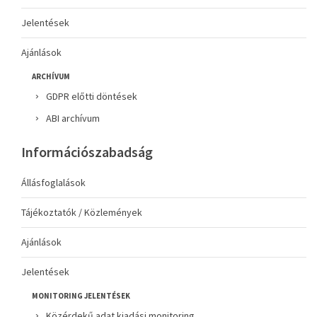
Jelentések
Ajánlások
ARCHÍVUM
GDPR előtti döntések
ABI archívum
Információszabadság
Állásfoglalások
Tájékoztatók / Közlemények
Ajánlások
Jelentések
MONITORING JELENTÉSEK
Közérdekű adat kiadási monitoring