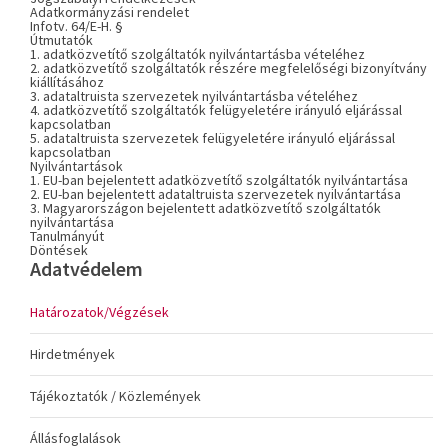
Adatkormányzási rendelet
Infotv. 64/E-H. §
Útmutatók
1. adatközvetítő szolgáltatók nyilvántartásba vételéhez
2. adatközvetítő szolgáltatók részére megfelelőségi bizonyítvány
kiállításához
3. adataltruista szervezetek nyilvántartásba vételéhez
4. adatközvetítő szolgáltatók felügyeletére irányuló eljárással
kapcsolatban
5. adataltruista szervezetek felügyeletére irányuló eljárással
kapcsolatban
Nyilvántartások
1. EU-ban bejelentett adatközvetítő szolgáltatók nyilvántartása
2. EU-ban bejelentett adataltruista szervezetek nyilvántartása
3. Magyarországon bejelentett adatközvetítő szolgáltatók
nyilvántartása
Tanulmányút
Döntések
Adatvédelem
Határozatok/Végzések
Hirdetmények
Tájékoztatók / Közlemények
Állásfoglalások