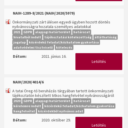
NAIH-1289-8/2021 (NAIH/2020/5979)
Önkormányzati zárt ülésen egyedi ügyben hozott döntés
nyilvánosságra hozatala személyes adatokkal
2021
GDPR
alapjogi határterület
határozat
hivatalból indult
tájékoztatási kötelezettség
átláthatóság
jogalap
közérdekű feladat/közhatalom gyakorlása
adatvédelmi tisztviselő
kötelezés
Dátum:
2021. június 16.
Letöltés
NAIH/2020/4014/6
A tatai Öreg-tó beruházás tárgyában tartott önkormányzati
tájékoztatón készített titkos hangfelvétel nyilvánosságáról
2020
GDPR
alapjogi határterület
határozat
kérelemre indult
közérdekű feladat/közhatalom gyakorlása
hangfelvétel
közérdekből nyilvános adat
Dátum:
2020. október 29.
Letöltés