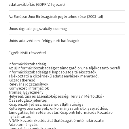
adattovábbítás (GDPR V. fejezet)
Az Európai Unió Bíróságának jogértelmezése (2003-tól)
Uniós digitális jogszabály-csomag
Uniós adatvédelmi felügyeleti hatóságok
Egyéb NAIH részvétel
Információszabadság
Az új információszabadságot támogató online tájékoztató portál
Információszabadsággal kapcsolatos tájékoztatók
Tájékoztató a közérdekű adatigénylések menetéről
Közadatkereső
Releváns jogszabályok
Környezeti információk
Tromsøi Egyezmény
Helyreállítási és Ellenállóképességi Terv 87. Mérföldkő -
Összefoglaló jelentés
Közpénzek felhasználásának átláthatósága
Költségvetési szervek, önkormányzatok stb. szerződési,
támogatási, kifizetési adatai: Központi Információs Közadat-
nyilvántartás
A NAIH közpénzköltés átláthatóságát érintő határozatai
Adatkormányzás
Jogszabályi rendelkezések