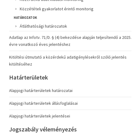
Közzétételi gyakorlatot érintő monitorig
HATÁROZATOK
Átláthatósági határozatok
Adatlap az Infotv. 71/D. § (4) bekezdése alapján teljesítendő a 2025.
évre vonatkozó éves jelentéshez
Kitöltési útmutató a közérdekű adatigénylésekről szóló jelentés
kitöltéséhez
Határterületek
Alapjogi határterületek határozatai
Alapjogi határterületek állásfoglalásai
Alapjogi határterületek jelentései
Jogszabály véleményezés