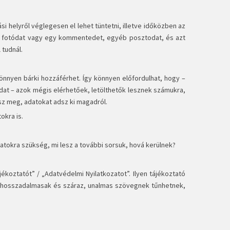
si helyről véglegesen el lehet tüntetni, illetve időközben az
a fotódat vagy egy kommentedet, egyéb posztodat, és azt
 tudnál.
nnyen bárki hozzáférhet. Így könnyen előfordulhat, hogy –
odat – azok mégis elérhetőek, letölthetők lesznek számukra,
asz meg, adatokat adsz ki magadról.
okra is.
atokra szükség, mi lesz a további sorsuk, hová kerülnek?
ékoztatót” / „Adatvédelmi Nyilatkozatot”. Ilyen tájékoztató
ég hosszadalmasak és száraz, unalmas szövegnek tűnhetnek,