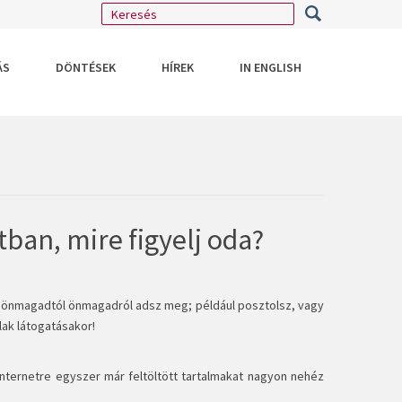
ÁS
DÖNTÉSEK
HÍREK
IN ENGLISH
tban, mire figyelj oda?
gy önmagadtól önmagadról adsz meg; például posztolsz, vagy
lak látogatásakor!
 internetre egyszer már feltöltött tartalmakat nagyon nehéz