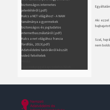
biztonságos internetes
Egyáltalán
jelenlétéről (.pdf)
Kulcs a NET világához! - A NAIH
Aki ezzel
tanulmánya a gyermekek
bajbajutot
biztonságos és jogtudatos
internethasználatáról (.pdf)
Kulcs a net világához francia
Szal, haj
fordítás, 2013(.pdf)
nem boldo
Adatvédelmi tanórákról készült
videó felvételek
Média
Gyermekjoggal kapcsolatos hírek