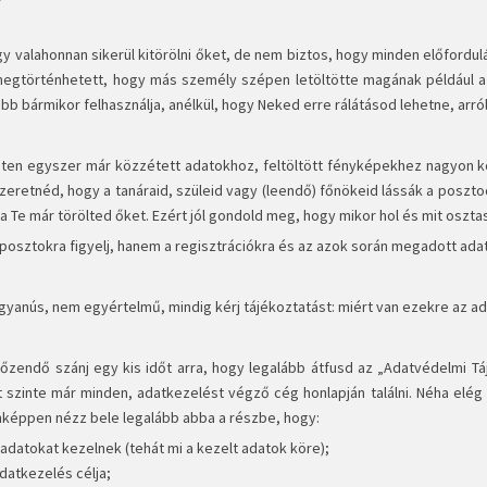
y valahonnan sikerül kitörölni őket, de nem biztos, hogy minden előfordulá
megtörténhetett, hogy más személy szépen letöltötte magának például 
b bármikor felhasználja, anélkül, hogy Neked erre rálátásod lehetne, arról
eten egyszer már közzétett adatokhoz, feltöltött fényképekhez nagyon kö
zeretnéd, hogy a tanáraid, szüleid vagy (leendő) főnökeid lássák a poszt
ha Te már törölted őket. Ezért jól gondold meg, hogy mikor hol és mit oszt
posztokra figyelj, hanem a regisztrációkra és az azok során megadott adat
 gyanús, nem egyértelmű, mindig kérj tájékoztatást: miért van ezekre az ad
őzendő szánj egy kis időt arra, hogy legalább átfusd az „Adatvédelmi Táj
 szinte már minden, adatkezelést végző cég honlapján találni. Néha el
képpen nézz bele legalább abba a részbe, hogy:
 adatokat kezelnek (tehát mi a kezelt adatok köre);
adatkezelés célja;