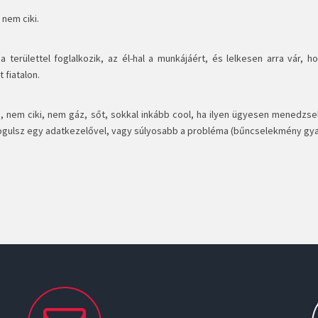
 nem ciki.
 a területtel foglalkozik, az él-hal a munkájáért, és lelkesen arra vár,
t fiatalon.
rá, nem ciki, nem gáz, sőt, sokkal inkább cool, ha ilyen ügyesen menedzs
gulsz egy adatkezelővel, vagy súlyosabb a probléma (bűncselekmény gya