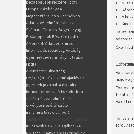
pedagógusok részére (.pdf)
Mi az 
Európai Kézikönyv a
Kérdés
Magánszféra- és a Személyes
A hozz
Adatok Védelméről Iskolák
Kinek 
Számára Oktatási Segédanyag
Ha az ada
Pedagógusok Részére (.pdf)
adatkezel
A Nemzeti Adatvédelmi és
Őket hívd 
Információszabadság Hatóság
Gyermekvédelmi Iránymutatása
(.pdf)
Előfordul
A Miniszteri Bizottság
Ha a kére
CM/Rec(2018)7. számú ajánlása a
majd kérj 
gyermek jogainak a digitális
Fontos tud
környezetben való tiszteletben
tehát az ő
tartásáról, védelméről és
Ha ezt nem
érvényesítéséről szóló
iránymutatásokról (.pdf)
Ha valami
Tanulmányok, adatvédelmi tanórák
fordulhat
Kulcsocska a NET világához! - A
NAIH tanulmánya a kisgyermekek