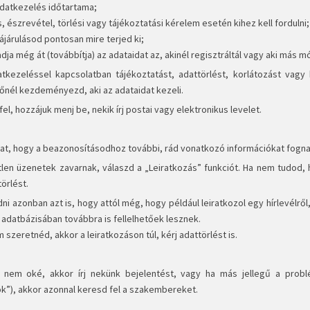
adatkezelés időtartama;
, észrevétel, törlési vagy tájékoztatási kérelem esetén kihez kell fordulni;
ájárulásod pontosan mire terjed ki;
adja még át (továbbítja) az adataidat az, akinél regisztráltál vagy aki más m
tkezeléssel kapcsolatban tájékoztatást, adattörlést, korlátozást vagy 
őnél kezdeményezd, aki az adataidat kezeli.
fel, hozzájuk menj be, nekik írj postai vagy elektronikus levelet.
hat, hogy a beazonosításodhoz további, rád vonatkozó információkat fogna
tlen üzenetek zavarnak, válaszd a „Leiratkozás” funkciót. Ha nem tudod, 
törlést.
ni azonban azt is, hogy attól még, hogy például leiratkozol egy hírlevélrő
 adatbázisában továbbra is fellelhetőek lesznek.
 szeretnéd, akkor a leiratkozáson túl, kérj adattörlést is.
 nem oké, akkor írj nekünk bejelentést, vagy ha más jellegű a problé
ok”), akkor azonnal keresd fel a szakembereket.