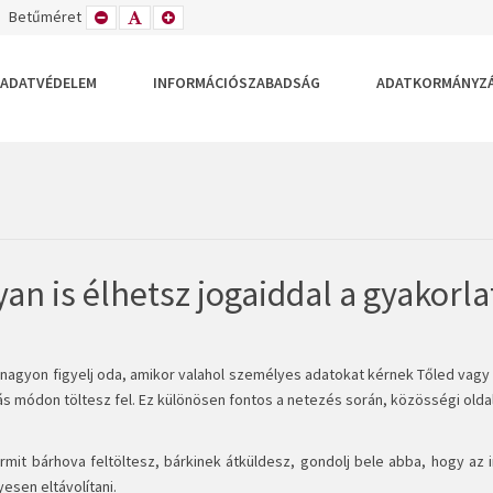
TETT
ZÉLES
Betűméret
KISEBB
ALAPÉRTELMEZETT
NAGYOBB
DEZÉS
LRENDEZÉS
BETŰTÍPUS
BETŰMÉRET
BETŰMÉRET
BEÁLLÍTÁSA
BEÁLLÍTÁSA
BEÁLLÍTÁSA
ADATVÉDELEM
INFORMÁCIÓSZABADSÁG
ADATKORMÁNYZ
an is élhetsz jogaiddal a gyakorla
s nagyon figyelj oda, amikor valahol személyes adatokat kérnek Tőled va
ás módon töltesz fel. Ez különösen fontos a netezés során, közösségi olda
ármit bárhova feltöltesz, bárkinek átküldesz, gondolj bele abba, hogy az
esen eltávolítani.