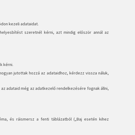
ódon kezeli adataidat.
helyesbítést szeretnél kérni, azt mindig először annál az
k kérni.
hogyan jutottak hozzá az adataidhoz, kérdezz vissza náluk,
l, az adataid még az adatkezelő rendelkezésére fognak állni,
ma, és ráismersz a fenti táblázatból („Baj esetén kihez