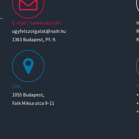
E-mail / Levelezési cím
H
ugyfelszolgalat@naih.hu
R
1363 Budapest, Pf.: 9.
K
Cím
T
1055 Budapest,
+
Falk Miksa utca 9-11
+
+