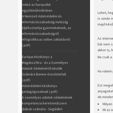
videó az Europollal
együttműködésben
Lehet, hog
A Nemzeti Adatvédelmi és
is simán 
Információszabadság Hatóság
majd későb
tájékoztatója gyermekeknek, az
információszabadságról
Az intern
Infografika az online zaklatásról
bár nem s
(.pdf)
akkor is, 
Pedagógusoknak és gondviselőknek
Európai Kézikönyv a
Ne csak a 
Magánszféra - és a Személyes
Adatok Védelméről Iskolák
Ha valami
Számára (benne óravázlattal)
(.pdf)
Ezt megel
Adatvédelmi kézikönyv
anyagokat
pedagógusoknak (.pdf)
de minden
A személyes adatok védelmének
kompetencia keretrendszere
Milyen
diákok számára - Segédlet
Mi az 