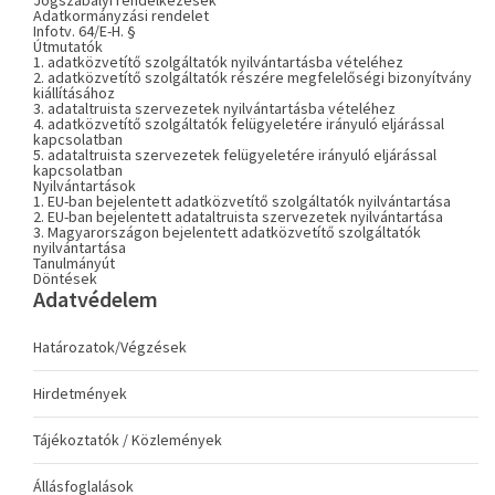
Jogszabályi rendelkezések
Adatkormányzási rendelet
Infotv. 64/E-H. §
Útmutatók
1. adatközvetítő szolgáltatók nyilvántartásba vételéhez
2. adatközvetítő szolgáltatók részére megfelelőségi bizonyítvány
kiállításához
3. adataltruista szervezetek nyilvántartásba vételéhez
4. adatközvetítő szolgáltatók felügyeletére irányuló eljárással
kapcsolatban
5. adataltruista szervezetek felügyeletére irányuló eljárással
kapcsolatban
Nyilvántartások
1. EU-ban bejelentett adatközvetítő szolgáltatók nyilvántartása
2. EU-ban bejelentett adataltruista szervezetek nyilvántartása
3. Magyarországon bejelentett adatközvetítő szolgáltatók
nyilvántartása
Tanulmányút
Döntések
Adatvédelem
Határozatok/Végzések
Hirdetmények
Tájékoztatók / Közlemények
Állásfoglalások