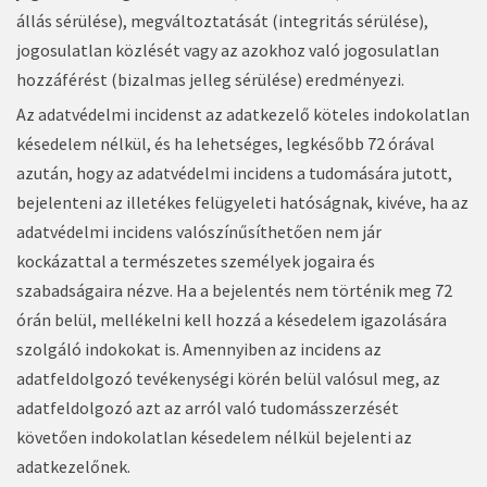
állás sérülése), megváltoztatását (integritás sérülése),
jogosulatlan közlését vagy az azokhoz való jogosulatlan
hozzáférést (bizalmas jelleg sérülése) eredményezi.
Az adatvédelmi incidenst az adatkezelő köteles indokolatlan
késedelem nélkül, és ha lehetséges, legkésőbb 72 órával
azután, hogy az adatvédelmi incidens a tudomására jutott,
bejelenteni az illetékes felügyeleti hatóságnak, kivéve, ha az
adatvédelmi incidens valószínűsíthetően nem jár
kockázattal a természetes személyek jogaira és
szabadságaira nézve. Ha a bejelentés nem történik meg 72
órán belül, mellékelni kell hozzá a késedelem igazolására
szolgáló indokokat is. Amennyiben az incidens az
adatfeldolgozó tevékenységi körén belül valósul meg, az
adatfeldolgozó azt az arról való tudomásszerzését
követően indokolatlan késedelem nélkül bejelenti az
adatkezelőnek.