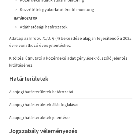
Közérdekű adat kiadási monitoring
Közzétételi gyakorlatot érintő monitorig
HATÁROZATOK
Átláthatósági határozatok
Adatlap az Infotv. 71/D. § (4) bekezdése alapján teljesítendő a 2025.
évre vonatkozó éves jelentéshez
Kitöltési útmutató a közérdekű adatigénylésekről szóló jelentés
kitöltéséhez
Határterületek
Alapjogi határterületek határozatai
Alapjogi határterületek állásfoglalásai
Alapjogi határterületek jelentései
Jogszabály véleményezés