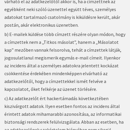
várható el az adatkezelőtől akkor is, ha a címzettnek az
egyébként neki szóló üzenettel együtt téves, személyes
adatokat tartalmazó csatolmány is kiküldésre került, akár
postán, akár elektronikus üzenetben.
b) E-mailek küldése több címzett részére olyan módon, hogy
a címzettek nem a „Titkos másolat”, hanem a „Másolatot
kap” mezőben vannak felsorolva, tehát a címzettek látják,
jogosulatlanul megismerik egymás e-mail címeit. Ilyenkor
az incidens által a személyes adatokra jelentett kockázat
csökkentése érdekében mindenképpen elvárható az
adatkezelőtől, hogy a címzettekkel ismét felvéve a
kapcsolatot, őket felkérje az üzenet törlésére.
c) Az adatkezelőt ért hackertámadás következtében
kiszivárgott adatok. Ilyen esetben fontos az incidens által
érintett adatok mihamarabbi azonosítása, az informatikai
biztonsági rendszerek felülvizsgálata. Abban az esetben, ha
az adatkezelőnek szakértelem hiányában nem sikerül