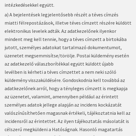
intézkedésekkel együtt.
a) A bejelentések legjelentősebb részét a téves címzés
miatti félrepostázások, illetve téves címzett részére küldött
elektronikus levelek adták. Az adatkezelőnek ilyenkor
mindent meg kell tennie, hogy a téves címzett a birtokába
jutott, személyes adatokat tartalmazó dokumentumot,
üzenetet megsemmisítse/törölje. Postai küldemény esetén
az adatkezelő válaszborítékkal együtt küldött újabb
levélben is kérheti a téves címzettet a nem neki szóló
küldemény visszaküldésére. Gondoskodnia kell továbbá az
adatkezelőnek arról, hogy a tényleges címzett is megkapja
az üzenetet, valamint, amennyiben például az érintett
személyes adatok jellege alapján az incidens kockázatát
valószínűsíthetően magasnak értékeli, tájékoztatnia kell az
incidensről az érintettet. Az ilyen tájékoztatás másolatát is
célszerű megküldeni a Hatóságnak. Hasonló magatartás