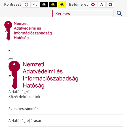
Kontraszt
ALAPÉRTELMEZETT
ÉJSZAKAI
NAGY
NAGY
NAGY
Betűméret
KISEBB
ALAPÉRTELME
NAGYOB
MÓD
MÓD
KONTRASZTÚ
KONTRASZTÚ
KONTRASZTÚ
BETŰTÍPUS
BETŰMÉRET
BETŰMÉ
FEKETE-
FEKETE
SÁRGA
BEÁLLÍTÁSA
BEÁLLÍTÁSA
BEÁLLÍT
FEHÉR
SÁRGA
FEKETE
MÓD
MÓD
MÓD
A Hatóságról
Közérdekű adatok
Éves beszámolók
A Hatóság eljárásai