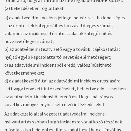
fordít arra, hogy az tartalmazza-e legalább a GDPR 33. cikk
(3) bekezdésében foglaltakat:
a) az adatvédelmi incidens jellege, beleértve – ha lehetséges
– az érintettek kategóriáit és hozzávetőleges számát,
valamint az incidenssel érintett adatok kategóriáit és
hozzávetőleges számát;
b) az adatvédelmi tisztviselő vagy a további tájékoztatást
nyújtó egyéb kapcsolattartó nevét és elérhetőségeit;
c) az adatvédelmi incidensből eredő, valószínűsíthető
következményeket;
d) az adatkezelő által az adatvédelmi incidens orvoslására
tett vagy tervezett intézkedéseket, beleértve adott esetben
az adatvédelmi incidensből eredő esetleges hátrányos
következmények enyhítését célzó intézkedéseket.
Az adatkezelő által vezetett adatvédelmi incidens-
nyilvántartás szóban forgó incidensre vonatkozó részének
másolata is a bejelentés (illetve adott esetben a tényállás