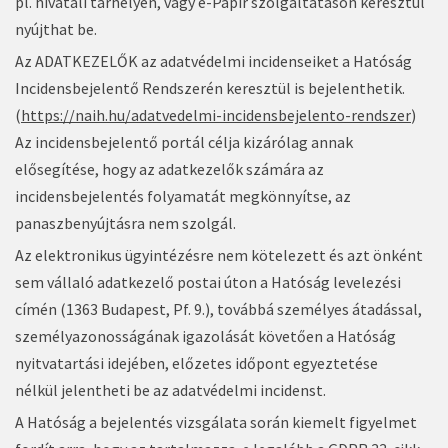
pl. hivatali tárhelyen, vagy e-Papír szolgáltatáson keresztül
nyújthat be.
Az ADATKEZELŐK az adatvédelmi incidenseiket a Hatóság
Incidensbejelentő Rendszerén keresztül is bejelenthetik.
(
https://naih.hu/adatvedelmi-incidensbejelento-rendszer
)
Az incidensbejelentő portál célja kizárólag annak
elősegítése, hogy az adatkezelők számára az
incidensbejelentés folyamatát megkönnyítse, az
panaszbenyújtásra nem szolgál.
Az elektronikus ügyintézésre nem kötelezett és azt önként
sem vállaló adatkezelő postai úton a Hatóság levelezési
címén (1363 Budapest, Pf. 9.), továbbá személyes átadással,
személyazonosságának igazolását követően a Hatóság
nyitvatartási idejében, előzetes időpont egyeztetése
nélkül jelentheti be az adatvédelmi incidenst.
A Hatóság a bejelentés vizsgálata során kiemelt figyelmet