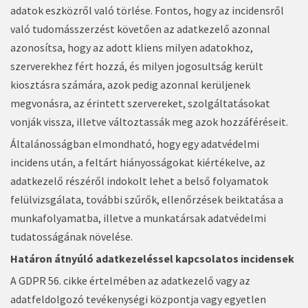
adatok eszközről való törlése. Fontos, hogy az incidensről
való tudomásszerzést követően az adatkezelő azonnal
azonosítsa, hogy az adott kliens milyen adatokhoz,
szerverekhez fért hozzá, és milyen jogosultság került
kiosztásra számára, azok pedig azonnal kerüljenek
megvonásra, az érintett szervereket, szolgáltatásokat
vonják vissza, illetve változtassák meg azok hozzáféréseit.
Általánosságban elmondható, hogy egy adatvédelmi
incidens után, a feltárt hiányosságokat kiértékelve, az
adatkezelő részéről indokolt lehet a belső folyamatok
felülvizsgálata, további szűrők, ellenőrzések beiktatása a
munkafolyamatba, illetve a munkatársak adatvédelmi
tudatosságának növelése.
Határon átnyúló adatkezeléssel kapcsolatos incidensek
A GDPR 56. cikke értelmében az adatkezelő vagy az
adatfeldolgozó tevékenységi központja vagy egyetlen