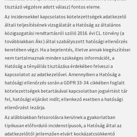
tisztázó végzésre adott válasz) fontos eleme.
Az incidensekkel kapcsolatos kötelezettségek adatkezelő
általi teljesítésének vizsgálatát a Hatóság az általános
közigazgatási rendtartásról szóló 2016. évi CL. törvény (a
továbbiakban: Ákr.) által szabályozott hatósági ellenőrzés
keretében végzi. Ha a bejelentés, illetve annak kiegészítései
nem tartalmaznak minden szükséges információt, a
Hatóság a tényállás tisztázása érdekében felveszi a
kapcsolatot az adatkezelővel. Amennyiben a Hatóság a
hatósági ellenőrzés során a GDPR 33-34. cikkében foglalt
kötelezettségek betartásával kapcsolatban jogsértést tár
fel, hatósági eljárást indít; ellenkező esetben a hatósági
ellenőrzést lezárja.
Az alábbiakban felsorolásra kerülnek a gyakorlatban
tipikusan előforduló incidenstípusok, a Hatóság által az
adatkezelőtől jellemzően elvárt kockázatcsökkentő