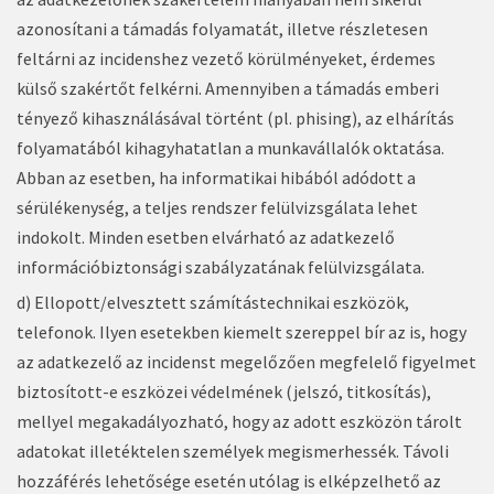
azonosítani a támadás folyamatát, illetve részletesen
feltárni az incidenshez vezető körülményeket, érdemes
külső szakértőt felkérni. Amennyiben a támadás emberi
tényező kihasználásával történt (pl. phising), az elhárítás
folyamatából kihagyhatatlan a munkavállalók oktatása.
Abban az esetben, ha informatikai hibából adódott a
sérülékenység, a teljes rendszer felülvizsgálata lehet
indokolt. Minden esetben elvárható az adatkezelő
információbiztonsági szabályzatának felülvizsgálata.
d) Ellopott/elvesztett számítástechnikai eszközök,
telefonok. Ilyen esetekben kiemelt szereppel bír az is, hogy
az adatkezelő az incidenst megelőzően megfelelő figyelmet
biztosított-e eszközei védelmének (jelszó, titkosítás),
mellyel megakadályozható, hogy az adott eszközön tárolt
adatokat illetéktelen személyek megismerhessék. Távoli
hozzáférés lehetősége esetén utólag is elképzelhető az