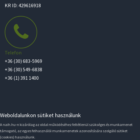
KR ID: 429616918
Telefon
+36 (30) 683-5969
+36 (30) 549-6838
+36 (1) 391 1400
Weboldalunkon sütiket használunk
A naih.hu-n kizárólag az oldal működéséhez feltétlenül szükséges és munkamenet
támogató, az egyes felhasználói munkamenetek azonosítására szolgáló sütiket
(cookies) használunk.