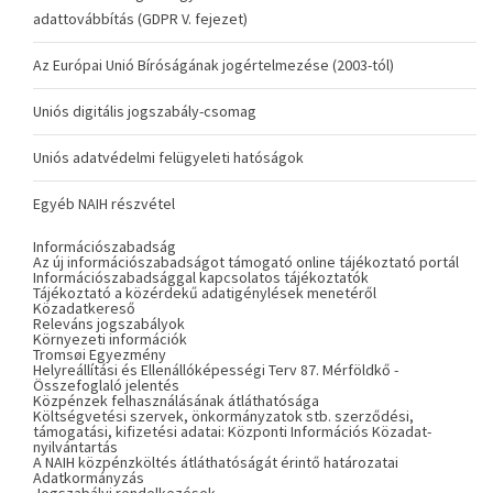
adattovábbítás (GDPR V. fejezet)
Az Európai Unió Bíróságának jogértelmezése (2003-tól)
Uniós digitális jogszabály-csomag
Uniós adatvédelmi felügyeleti hatóságok
Egyéb NAIH részvétel
Információszabadság
Az új információszabadságot támogató online tájékoztató portál
Információszabadsággal kapcsolatos tájékoztatók
Tájékoztató a közérdekű adatigénylések menetéről
Közadatkereső
Releváns jogszabályok
Környezeti információk
Tromsøi Egyezmény
Helyreállítási és Ellenállóképességi Terv 87. Mérföldkő -
Összefoglaló jelentés
Közpénzek felhasználásának átláthatósága
Költségvetési szervek, önkormányzatok stb. szerződési,
támogatási, kifizetési adatai: Központi Információs Közadat-
nyilvántartás
A NAIH közpénzköltés átláthatóságát érintő határozatai
Adatkormányzás