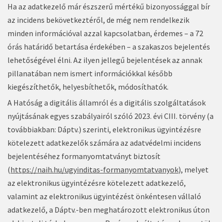
Ha az adatkezelő már észszerű mértékű bizonyossággal bír
az incidens bekövetkeztéről, de még nem rendelkezik
minden információval azzal kapcsolatban, érdemes – a 72
órás határidő betartása érdekében – a szakaszos bejelentés
lehetőségével élni. Az ilyen jellegű bejelentések az annak
pillanatában nem ismert információkkal később
kiegészíthetők, helyesbíthetők, módosíthatók.
A Hatóság a digitális államról és a digitális szolgáltatások
nyújtásának egyes szabályairól szóló 2023. évi CIII. törvény (a
továbbiakban: Dáptv.) szerinti, elektronikus ügyintézésre
kötelezett adatkezelők számára az adatvédelmi incidens
bejelentéséhez formanyomtatványt biztosít
(
https://naih.hu/ugyinditas-formanyomtatvanyok
), melyet
az elektronikus ügyintézésre kötelezett adatkezelő,
valamint az elektronikus ügyintézést önkéntesen vállaló
adatkezelő, a Dáptv.-ben meghatározott elektronikus úton