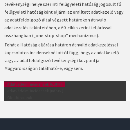
tevékenységi helye szerinti felügyeleti hatóság jogosult fő
felügyeleti hatóságként eljárni az említett adatkezelő vagy
az adatfeldolgozó által végzett határokon átnyúló
adatkezelés tekintetében, a 60. cikk szerinti eljárással
összhangban („one-stop-shop” mechanizmus).
Tehát a Hatóság eljárása határon átnyúló adatkezeléssel
kapcsolatos incidenseknél attól függ, hogy az adatkezelő
vagy az adatfeldolgozó tevékenységi központja
Magyarországon található-e, vagy sem.
Adatvédelmi incidensek (GDPR)
Adatvédelmi incidensek (Infotv.)
Oktató videók