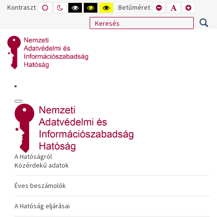
Kontraszt
ALAPÉRTELMEZETT
ÉJSZAKAI
NAGY
NAGY
NAGY
Betűméret
KISEBB
ALAPÉRTELME
NAGYOB
MÓD
MÓD
KONTRASZTÚ
KONTRASZTÚ
KONTRASZTÚ
BETŰTÍPUS
BETŰMÉRET
BETŰMÉ
FEKETE-
FEKETE
SÁRGA
BEÁLLÍTÁSA
BEÁLLÍTÁSA
BEÁLLÍT
FEHÉR
SÁRGA
FEKETE
MÓD
MÓD
MÓD
A Hatóságról
Közérdekű adatok
Éves beszámolók
A Hatóság eljárásai