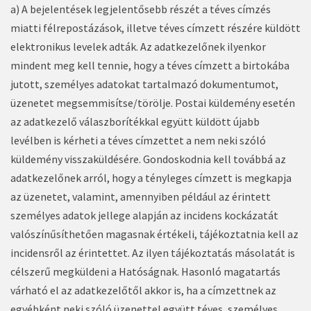
a) A bejelentések legjelentősebb részét a téves címzés
miatti félrepostázások, illetve téves címzett részére küldött
elektronikus levelek adták. Az adatkezelőnek ilyenkor
mindent meg kell tennie, hogy a téves címzett a birtokába
jutott, személyes adatokat tartalmazó dokumentumot,
üzenetet megsemmisítse/törölje. Postai küldemény esetén
az adatkezelő válaszborítékkal együtt küldött újabb
levélben is kérheti a téves címzettet a nem neki szóló
küldemény visszaküldésére. Gondoskodnia kell továbbá az
adatkezelőnek arról, hogy a tényleges címzett is megkapja
az üzenetet, valamint, amennyiben például az érintett
személyes adatok jellege alapján az incidens kockázatát
valószínűsíthetően magasnak értékeli, tájékoztatnia kell az
incidensről az érintettet. Az ilyen tájékoztatás másolatát is
célszerű megküldeni a Hatóságnak. Hasonló magatartás
várható el az adatkezelőtől akkor is, ha a címzettnek az
egyébként neki szóló üzenettel együtt téves, személyes