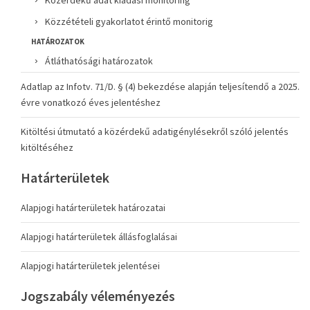
Közérdekű adat kiadási monitoring
Közzétételi gyakorlatot érintő monitorig
HATÁROZATOK
Átláthatósági határozatok
Adatlap az Infotv. 71/D. § (4) bekezdése alapján teljesítendő a 2025.
évre vonatkozó éves jelentéshez
Kitöltési útmutató a közérdekű adatigénylésekről szóló jelentés
kitöltéséhez
Határterületek
Alapjogi határterületek határozatai
Alapjogi határterületek állásfoglalásai
Alapjogi határterületek jelentései
Jogszabály véleményezés