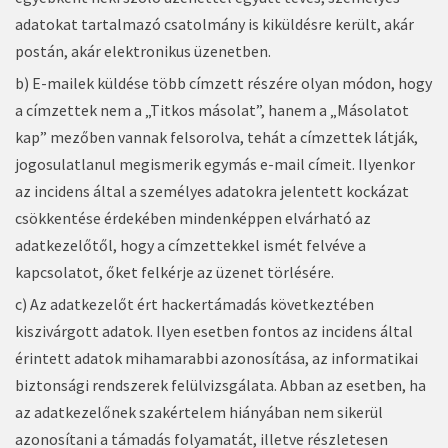
adatokat tartalmazó csatolmány is kiküldésre került, akár
postán, akár elektronikus üzenetben.
b) E-mailek küldése több címzett részére olyan módon, hogy
a címzettek nem a „Titkos másolat”, hanem a „Másolatot
kap” mezőben vannak felsorolva, tehát a címzettek látják,
jogosulatlanul megismerik egymás e-mail címeit. Ilyenkor
az incidens által a személyes adatokra jelentett kockázat
csökkentése érdekében mindenképpen elvárható az
adatkezelőtől, hogy a címzettekkel ismét felvéve a
kapcsolatot, őket felkérje az üzenet törlésére.
c) Az adatkezelőt ért hackertámadás következtében
kiszivárgott adatok. Ilyen esetben fontos az incidens által
érintett adatok mihamarabbi azonosítása, az informatikai
biztonsági rendszerek felülvizsgálata. Abban az esetben, ha
az adatkezelőnek szakértelem hiányában nem sikerül
azonosítani a támadás folyamatát, illetve részletesen