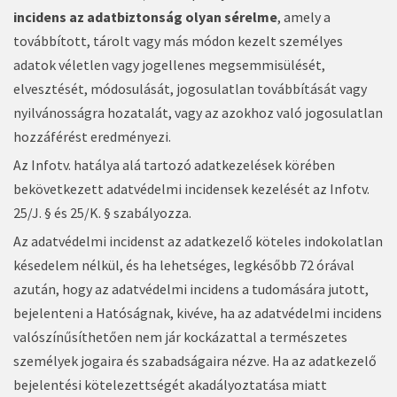
incidens az adatbiztonság olyan sérelme
, amely a
továbbított, tárolt vagy más módon kezelt személyes
adatok véletlen vagy jogellenes megsemmisülését,
elvesztését, módosulását, jogosulatlan továbbítását vagy
nyilvánosságra hozatalát, vagy az azokhoz való jogosulatlan
hozzáférést eredményezi.
Az Infotv. hatálya alá tartozó adatkezelések körében
bekövetkezett adatvédelmi incidensek kezelését az Infotv.
25/J. § és 25/K. § szabályozza.
Az adatvédelmi incidenst az adatkezelő köteles indokolatlan
késedelem nélkül, és ha lehetséges, legkésőbb 72 órával
azután, hogy az adatvédelmi incidens a tudomására jutott,
bejelenteni a Hatóságnak, kivéve, ha az adatvédelmi incidens
valószínűsíthetően nem jár kockázattal a természetes
személyek jogaira és szabadságaira nézve. Ha az adatkezelő
bejelentési kötelezettségét akadályoztatása miatt