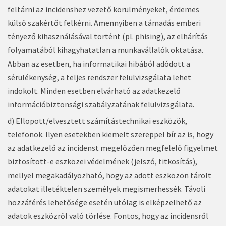
feltárni az incidenshez vezető körülményeket, érdemes
külső szakértőt felkérni. Amennyiben a támadás emberi
tényező kihasználásával történt (pl. phising), az elhárítás
folyamatából kihagyhatatlan a munkavállalók oktatása.
Abban az esetben, ha informatikai hibából adódott a
sérülékenység, a teljes rendszer felülvizsgálata lehet
indokolt. Minden esetben elvárható az adatkezelő
információbiztonsági szabályzatának felülvizsgálata.
d) Ellopott/elvesztett számítástechnikai eszközök,
telefonok. Ilyen esetekben kiemelt szereppel bír az is, hogy
az adatkezelő az incidenst megelőzően megfelelő figyelmet
biztosított-e eszközei védelmének (jelszó, titkosítás),
mellyel megakadályozható, hogy az adott eszközön tárolt
adatokat illetéktelen személyek megismerhessék. Távoli
hozzáférés lehetősége esetén utólag is elképzelhető az
adatok eszközről való törlése. Fontos, hogy az incidensről