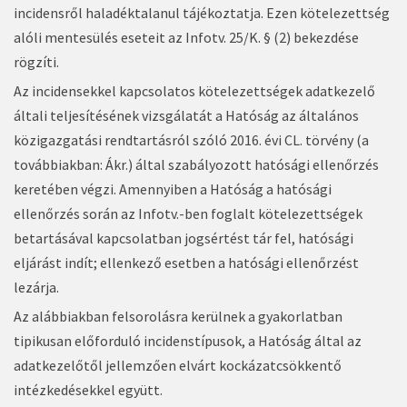
incidensről haladéktalanul tájékoztatja. Ezen kötelezettség
alóli mentesülés eseteit az Infotv. 25/K. § (2) bekezdése
rögzíti.
Az incidensekkel kapcsolatos kötelezettségek adatkezelő
általi teljesítésének vizsgálatát a Hatóság az általános
közigazgatási rendtartásról szóló 2016. évi CL. törvény (a
továbbiakban: Ákr.) által szabályozott hatósági ellenőrzés
keretében végzi. Amennyiben a Hatóság a hatósági
ellenőrzés során az Infotv.-ben foglalt kötelezettségek
betartásával kapcsolatban jogsértést tár fel, hatósági
eljárást indít; ellenkező esetben a hatósági ellenőrzést
lezárja.
Az alábbiakban felsorolásra kerülnek a gyakorlatban
tipikusan előforduló incidenstípusok, a Hatóság által az
adatkezelőtől jellemzően elvárt kockázatcsökkentő
intézkedésekkel együtt.