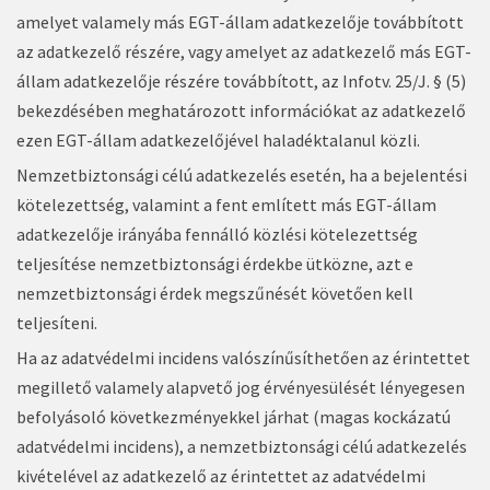
amelyet valamely más EGT-állam adatkezelője továbbított
az adatkezelő részére, vagy amelyet az adatkezelő más EGT-
állam adatkezelője részére továbbított, az Infotv. 25/J. § (5)
bekezdésében meghatározott információkat az adatkezelő
ezen EGT-állam adatkezelőjével haladéktalanul közli.
Nemzetbiztonsági célú adatkezelés esetén, ha a bejelentési
kötelezettség, valamint a fent említett más EGT-állam
adatkezelője irányába fennálló közlési kötelezettség
teljesítése nemzetbiztonsági érdekbe ütközne, azt e
nemzetbiztonsági érdek megszűnését követően kell
teljesíteni.
Ha az adatvédelmi incidens valószínűsíthetően az érintettet
megillető valamely alapvető jog érvényesülését lényegesen
befolyásoló következményekkel járhat (magas kockázatú
adatvédelmi incidens), a nemzetbiztonsági célú adatkezelés
kivételével az adatkezelő az érintettet az adatvédelmi