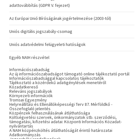
adattovábbítás (GDPR V. fejezet)
Az Európai Unió Bíróságának jogértelmezése (2003-tól)
Uniós digitális jogszabály-csomag
Uniós adatvédelmi felügyeleti hatóságok
Egyéb NAIH részvétel
Információszabadság
Az új információszabadságot támogató online tájékoztató portál
Információszabadsággal kapcsolatos tájékoztatók
Tájékoztató a közérdekű adatigénylések menetéről
Közadatkereső
Releváns jogszabályok
Környezeti információk
Tromsøi Egyezmény
Helyreállítási és Ellenállóképességi Terv 87. Mérföldkő -
Összefoglaló jelentés
Közpénzek felhasználásának átláthatósága
Költségvetési szervek, önkormányzatok stb. szerződési,
támogatási, kifizetési adatai: Központi Információs Közadat-
nyilvántartás
A NAIH közpénzköltés átláthatóságát érintő határozatai
Adatkormányzás