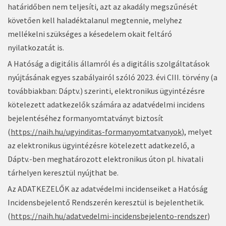
határidőben nem teljesíti, azt az akadály megszűnését
követően kell haladéktalanul megtennie, melyhez
mellékelni szükséges a késedelem okait feltáró
nyilatkozatát is.
A Hatóság a digitális államról és a digitális szolgáltatások
nyújtásának egyes szabályairól szóló 2023. évi CIII. törvény (a
továbbiakban: Dáptv.) szerinti, elektronikus ügyintézésre
kötelezett adatkezelők számára az adatvédelmi incidens
bejelentéséhez formanyomtatványt biztosít
(
https://naih.hu/ugyinditas-formanyomtatvanyok
), melyet
az elektronikus ügyintézésre kötelezett adatkezelő, a
Dáptv.-ben meghatározott elektronikus úton pl. hivatali
tárhelyen keresztül nyújthat be.
Az ADATKEZELŐK az adatvédelmi incidenseiket a Hatóság
Incidensbejelentő Rendszerén keresztül is bejelenthetik.
(
https://naih.hu/adatvedelmi-incidensbejelento-rendszer
)