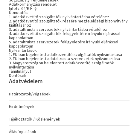
Jogszabályi rendelkezések
Adatkormányzási rendelet
Infotv. 64/E-H. §
Útmutatók
1. adatközvetítő szolgáltatók nyilvántartásba vételéhez
2. adatközvetítő szolgáltatók részére megfelelőségi bizonyítvány
kiállításához
3. adataltruista szervezetek nyilvántartásba vételéhez
4. adatközvetítő szolgáltatók felügyeletére irányuló eljárással
kapcsolatban
5. adataltruista szervezetek felügyeletére irányuló eljárással
kapcsolatban
Nyilvántartások
1. EU-ban bejelentett adatközvetítő szolgáltatók nyilvántartása
2. EU-ban bejelentett adataltruista szervezetek nyilvántartása
3. Magyarországon bejelentett adatközvetítő szolgáltatók
nyilvántartása
Tanulmányút
Döntések
Adatvédelem
Határozatok/Végzések
Hirdetmények
Tájékoztatók / Közlemények
Állásfoglalások