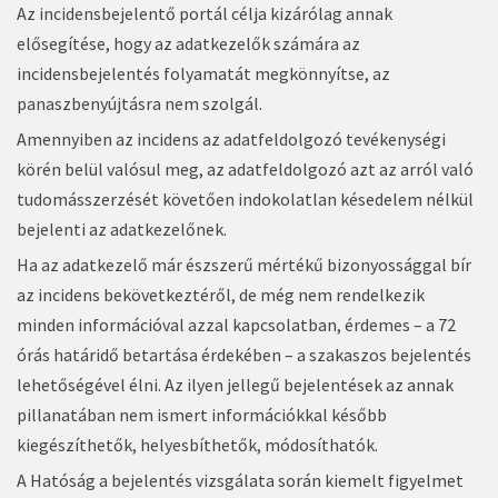
Az incidensbejelentő portál célja kizárólag annak
elősegítése, hogy az adatkezelők számára az
incidensbejelentés folyamatát megkönnyítse, az
panaszbenyújtásra nem szolgál.
Amennyiben az incidens az adatfeldolgozó tevékenységi
körén belül valósul meg, az adatfeldolgozó azt az arról való
tudomásszerzését követően indokolatlan késedelem nélkül
bejelenti az adatkezelőnek.
Ha az adatkezelő már észszerű mértékű bizonyossággal bír
az incidens bekövetkeztéről, de még nem rendelkezik
minden információval azzal kapcsolatban, érdemes – a 72
órás határidő betartása érdekében – a szakaszos bejelentés
lehetőségével élni. Az ilyen jellegű bejelentések az annak
pillanatában nem ismert információkkal később
kiegészíthetők, helyesbíthetők, módosíthatók.
A Hatóság a bejelentés vizsgálata során kiemelt figyelmet