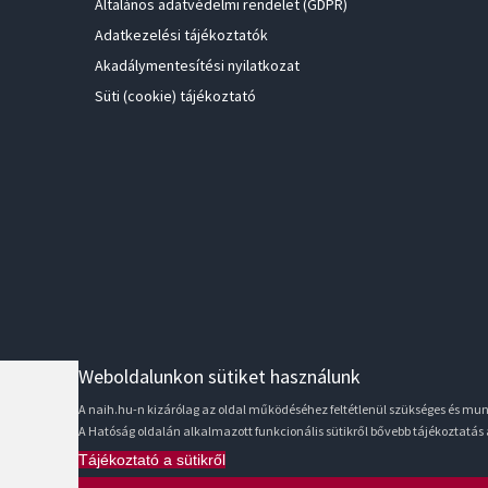
Általános adatvédelmi rendelet (GDPR)
Adatkezelési tájékoztatók
Akadálymentesítési nyilatkozat
Süti (cookie) tájékoztató
Weboldalunkon sütiket használunk
A naih.hu-n kizárólag az oldal működéséhez feltétlenül szükséges és m
A Hatóság oldalán alkalmazott funkcionális sütikről bővebb tájékoztatás
Tájékoztató a sütikről