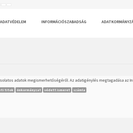
ISEBB
ALAPÉRTELMEZETT
NAGYOBB
BETŰTÍPUS
BETŰMÉRET
BETŰMÉRET
EÁLLÍTÁSA
BEÁLLÍTÁSA
BEÁLLÍTÁSA
ADATVÉDELEM
INFORMÁCIÓSZABADSÁG
ADATKORMÁNYZ
solatos adatok megismerhetőségéről. Az adatigénylés megtagadása az Inf
eti titok
önkormányzat
védett ismeret
számla