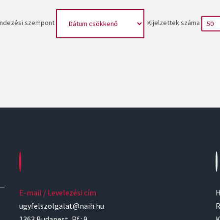
ndezési szempont
Kijelzettek száma
E-mail / Levelezési cím
H
ugyfelszolgalat@naih.hu
R
1363 Budapest, Pf.: 9.
K