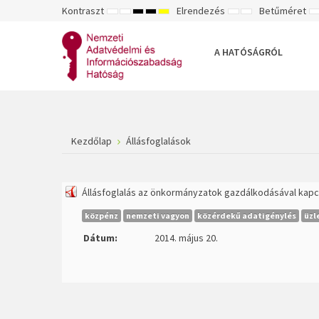
Kontraszt
Elrendezés
Betűméret
ALAPÉRTELMEZETT
ÉJSZAKAI
NAGY
NAGY
NAGY
RÖGZÍTETT
SZÉLES
K
MÓD
MÓD
KONTRASZTÚ
KONTRASZTÚ
KONTRASZTÚ
ELRENDEZÉS
ELRENDEZÉS
FEKETE-
FEKETE
SÁRGA
B
FEHÉR
SÁRGA
FEKETE
A HATÓSÁGRÓL
MÓD
MÓD
MÓD
Kezdőlap
Állásfoglalások
Állásfoglalás az önkormányzatok gazdálkodásával kapc
közpénz
nemzeti vagyon
közérdekű adatigénylés
üzl
Dátum:
2014. május 20.