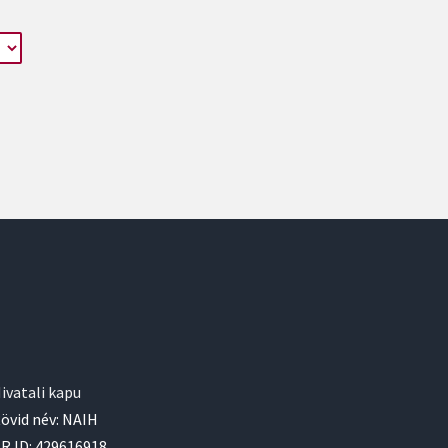
ivatali kapu
övid név: NAIH
R ID: 429616918