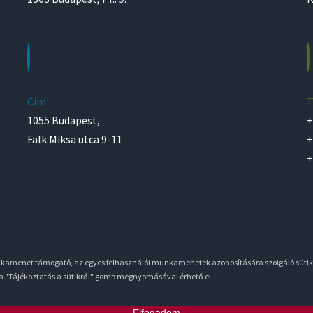
Cím
T
1055 Budapest,
+
Falk Miksa utca 9-11
+
+
unkamenet támogató, az egyes felhasználói munkamenetek azonosítására szolgáló sütik
 a "Tájékoztatás a sütikről" gomb megnyomásával érhető el.
Elfogadom