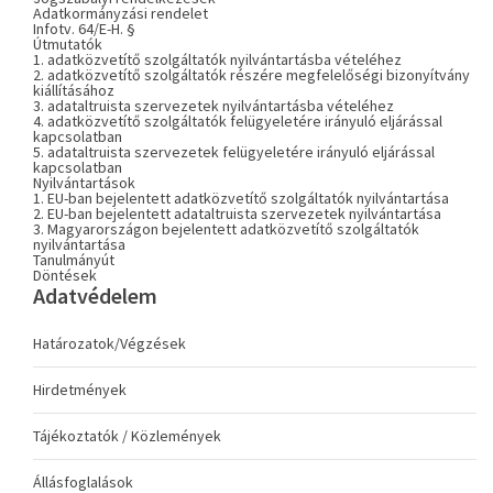
Adatkormányzási rendelet
Infotv. 64/E-H. §
Útmutatók
1. adatközvetítő szolgáltatók nyilvántartásba vételéhez
2. adatközvetítő szolgáltatók részére megfelelőségi bizonyítvány
kiállításához
3. adataltruista szervezetek nyilvántartásba vételéhez
4. adatközvetítő szolgáltatók felügyeletére irányuló eljárással
kapcsolatban
5. adataltruista szervezetek felügyeletére irányuló eljárással
kapcsolatban
Nyilvántartások
1. EU-ban bejelentett adatközvetítő szolgáltatók nyilvántartása
2. EU-ban bejelentett adataltruista szervezetek nyilvántartása
3. Magyarországon bejelentett adatközvetítő szolgáltatók
nyilvántartása
Tanulmányút
Döntések
Adatvédelem
Határozatok/Végzések
Hirdetmények
Tájékoztatók / Közlemények
Állásfoglalások