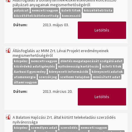
Állásfoglalás a dohánytermék-kiskereskedelmi koncesszió
pályázati anyagainak megismerhetőségéről
pályázat
nemzeti vagyon
üzleti titok
közzétételi lista
közzétételi kötelezettség
koncesszió
Dátum:
2013. május 03.
Letöltés
Állásfoglalás az MVM Zrt. Lévai Projekt eredményeinek
megismerhetőségéről
közpénz
nemzeti vagyon
döntés megalapozását szolgáló adat
közérdekű adatigénylés
nyilvánosság korlátozás
üzleti titok
Aarhusi Egyezmény
környezeti információk
környezeti adatok
atomenergia
szerzői jog
szellemi tulajdon
minősített adat
állami vagyon
Dátum:
2013. március 20.
Letöltés
A Balatoni Hajózási Zrt. által kötött telekeladási szerződés
nyilvánossága
közpénz
személyes adat
szerződés
nemzeti vagyon