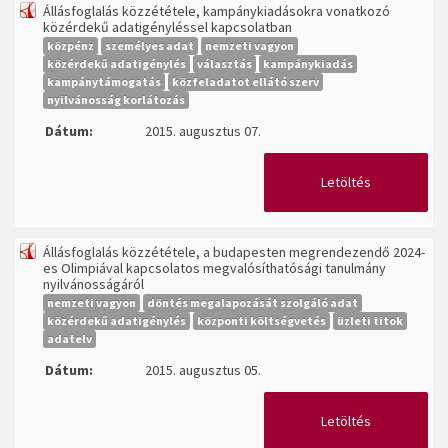
Állásfoglalás közzététele, kampánykiadásokra vonatkozó
közérdekű adatigényléssel kapcsolatban
közpénz
személyes adat
nemzeti vagyon
közérdekű adatigénylés
választás
kampánykiadás
kampánytámogatás
közfeladatot ellátó szerv
nyilvánosság korlátozás
Dátum:
2015. augusztus 07.
Letöltés
Állásfoglalás közzététele, a budapesten megrendezendő 2024-
es Olimpiával kapcsolatos megvalósíthatósági tanulmány
nyilvánosságáról
nemzeti vagyon
döntés megalapozását szolgáló adat
közérdekű adatigénylés
központi költségvetés
üzleti titok
adatelv
Dátum:
2015. augusztus 05.
Letöltés