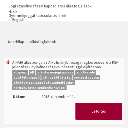
Jogi szabályozással kapcsolatos állásfoglalások
Hírek
Gyermekjoggal kapcsolatos hírek
In English
Kezdőlap
Állásfoglalások
A NAIH álláspontja az Alkotmánybíróság megkeresésére a KEHI
jelentések nyilvánosságával összefüggő eljárásban
közpénz
AB
alkotmányjogi panasz
adatkezelő
adatfeldolgozó
célhoz kötöttség
nemzeti vagyon
döntés megalapozását szolgáló adat
Kormányzati Ellenőrzési Hivatal
Dátum:
2015. december 11.
Letöltés