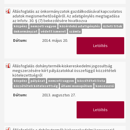
Állásfoglalás az önkormányzatok gazdálkodásával kapcsolatos
adatok megismerhetőségéről. Az adatigénylés megtagadása
az Infotv. 30. § (7) bekezdésére hivatkozva
közpénz
nemzeti vagyon
közérdekű adatigénylés
üzleti titok
önkormányzat
védett ismeret
számla
Dátum:
2014. május 20.
Letöltés
Állásfoglalás dohánytermék-kiskereskedelmi jogosultság
megszerzésére kiírt pályázatokkal összefüggő közzétételi
kötelezettségről
közpénz
pályázat
nemzeti vagyon
közzétételi lista
közzétételi kötelezettség
állami monopólium
koncesszió
Dátum:
2013. augusztus 27.
Letöltés