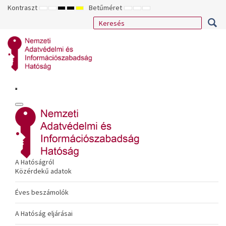
Kontraszt
Betűméret
ALAPÉRTELMEZETT
ÉJSZAKAI
NAGY
NAGY
NAGY
KISEBB
ALAPÉRTELMEZETT
NAGYOBB
MÓD
MÓD
KONTRASZTÚ
KONTRASZTÚ
KONTRASZTÚ
BETŰTÍPUS
BETŰMÉRET
BETŰMÉRET
FEKETE-
FEKETE
SÁRGA
BEÁLLÍTÁSA
BEÁLLÍTÁSA
BEÁLLÍTÁSA
FEHÉR
SÁRGA
FEKETE
MÓD
MÓD
MÓD
A Hatóságról
Közérdekű adatok
Éves beszámolók
A Hatóság eljárásai