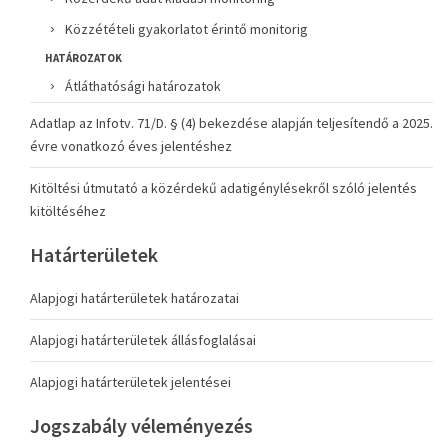
Közzétételi gyakorlatot érintő monitorig
HATÁROZATOK
Átláthatósági határozatok
Adatlap az Infotv. 71/D. § (4) bekezdése alapján teljesítendő a 2025.
évre vonatkozó éves jelentéshez
Kitöltési útmutató a közérdekű adatigénylésekről szóló jelentés
kitöltéséhez
Határterületek
Alapjogi határterületek határozatai
Alapjogi határterületek állásfoglalásai
Alapjogi határterületek jelentései
Jogszabály véleményezés