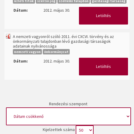
üzleti titok
szerzői jog
szellemi tulajdon
gazdasági társaság
Dátum:
2012. május 30.
Letöltés
A nemzeti vagyonról szóló 2011. évi CXCVI. törvény és az
önkormányzati tulajdonban lévő gazdasági társaságok
adatainak nyilvánossága
nemzeti vagyon
önkormányzat
Dátum:
2012. május 30.
Letöltés
Rendezési szempont
Kijelzettek száma