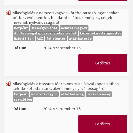
Állásfoglalás a nemzeti vagyon körébe tartozó ingatlanokat
bérbe vevő, nem közfeladatot ellátó személyek, cégek
nevének nyilvánosságáról
közpénz
személyes adat
nemzeti vagyon
döntés megalapozását szolgáló adat
közérdekű adatigénylés
üzleti titok
ÁSZ
feljelentés
átláthatóság
Dátum:
2014. szeptember 16.
Letöltés
Állásfoglalás a Kossuth tér rekonstrukciójával kapcsolatban
keletkezett statikai szakvélemény nyilvánosságáról
közpénz
nemzeti vagyon
átláthatóság
szakvélemény
szerzői jog
Dátum:
2014. szeptember 16.
Letöltés