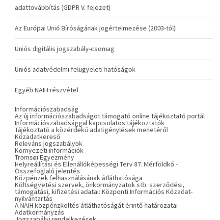
adattovábbítás (GDPR V. fejezet)
Az Európai Unió Bíróságának jogértelmezése (2003-tól)
Uniós digitális jogszabály-csomag
Uniós adatvédelmi felügyeleti hatóságok
Egyéb NAIH részvétel
Információszabadság
Az új információszabadságot támogató online tájékoztató portál
Információszabadsággal kapcsolatos tájékoztatók
Tájékoztató a közérdekű adatigénylések menetéről
Közadatkereső
Releváns jogszabályok
Környezeti információk
Tromsøi Egyezmény
Helyreállítási és Ellenállóképességi Terv 87. Mérföldkő -
Összefoglaló jelentés
Közpénzek felhasználásának átláthatósága
Költségvetési szervek, önkormányzatok stb. szerződési,
támogatási, kifizetési adatai: Központi Információs Közadat-
nyilvántartás
A NAIH közpénzköltés átláthatóságát érintő határozatai
Adatkormányzás
Jogszabályi rendelkezések