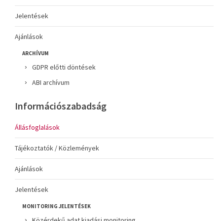
Jelentések
Ajánlások
ARCHÍVUM
GDPR előtti döntések
ABI archívum
Információszabadság
Állásfoglalások
Tájékoztatók / Közlemények
Ajánlások
Jelentések
MONITORING JELENTÉSEK
Közérdekű adat kiadási monitoring