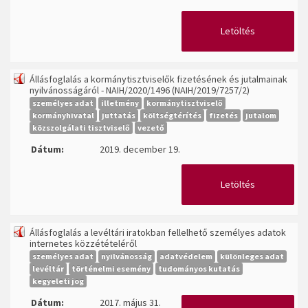
Letöltés
Állásfoglalás a kormánytisztviselők fizetésének és jutalmainak
nyilvánosságáról - NAIH/2020/1496 (NAIH/2019/7257/2)
személyes adat
illetmény
kormánytisztviselő
kormányhivatal
juttatás
költségtérítés
fizetés
jutalom
közszolgálati tisztviselő
vezető
Dátum:
2019. december 19.
Letöltés
Állásfoglalás a levéltári iratokban fellelhető személyes adatok
internetes közzétételéről
személyes adat
nyilvánosság
adatvédelem
különleges adat
levéltár
történelmi esemény
tudományos kutatás
kegyeleti jog
Dátum:
2017. május 31.