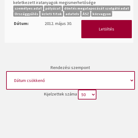
keletkezett iratanyagok megismerhetősége
személyes adat
pályázat
döntés megalapozását szolgáló adat
Országgyűlés
üzleti titok
adatelv
ÁSZ
közvagyon
Dátum:
2012. május 30.
Letöltés
Rendezési szempont
Kijelzettek száma