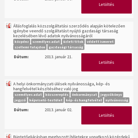
Letöltés
Állásfoglalás közszolgáltatási szerződés alapján kötelezően
igénybe veendő szolgáltatást nyújtó gazdasági társaság
kezelésében lévő adatok nyilvánosságáról
közpénz
személyes adat
üzleti titok
védett ismeret
szellemi tulajdon
gazdasági társaság
Dátum:
2013. január 21.
Letöltés
A helyi önkormányzati ülések nyilvánossága, kép- és
hangfelvétel készítéséhez való jog
személyes adat
közszereplés
önkormányzat
jegyzőkönyv
jegyző
képviselő-testület
kép- és hangfelvétel
nyilvánosság
Dátum:
2013. január 02.
Letöltés
Büntetőeljárásban meghozott ítéletekre vonatkozó közérdekű