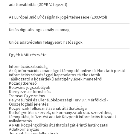
adattovábbítás (GDPR V. fejezet)
Az Európai Unió Bíróságának jogértelmezése (2003-tól)
Uniós digitális jogszabály-csomag
Uniós adatvédelmi felügyeleti hatóságok
Egyéb NAIH részvétel
Információszabadság
Az új információszabadságot támogató online tájékoztató portál
Információszabadsággal kapcsolatos tájékoztatók
Tájékoztató a közérdekű adatigénylések menetéről
Közadatkereső
Releváns jogszabályok
Környezeti információk
Tromsøi Egyezmény
Helyreállítási és Ellenállóképességi Terv 87. Mérföldkő -
Összefoglaló jelentés
Közpénzek felhasználásának átláthatósága
Költségvetési szervek, önkormányzatok stb. szerződési,
támogatási, kifizetési adatai: Központi Információs Közadat-
nyilvántartás
A NAIH közpénzköltés átláthatóságát érintő határozatai
Adatkormányzás
Jogszabályi rendelkezések