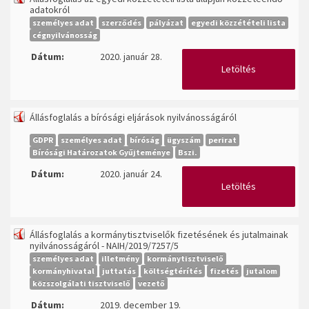
adatokról
személyes adat
szerződés
pályázat
egyedi közzétételi lista
cégnyilvánosság
Dátum:
2020. január 28.
Letöltés
Állásfoglalás a bírósági eljárások nyilvánosságáról
GDPR
személyes adat
bíróság
ügyszám
perirat
Bírósági Határozatok Gyűjteménye
Bszi.
Dátum:
2020. január 24.
Letöltés
Állásfoglalás a kormánytisztviselők fizetésének és jutalmainak
nyilvánosságáról - NAIH/2019/7257/5
személyes adat
illetmény
kormánytisztviselő
kormányhivatal
juttatás
költségtérítés
fizetés
jutalom
közszolgálati tisztviselő
vezető
Dátum:
2019. december 19.