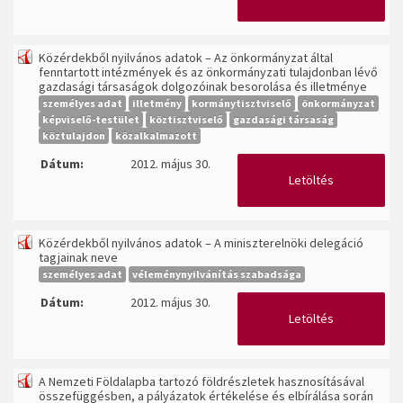
Közérdekből nyilvános adatok – Az önkormányzat által
fenntartott intézmények és az önkormányzati tulajdonban lévő
gazdasági társaságok dolgozóinak besorolása és illetménye
személyes adat
illetmény
kormánytisztviselő
önkormányzat
képviselő-testület
köztisztviselő
gazdasági társaság
köztulajdon
közalkalmazott
Dátum:
2012. május 30.
Letöltés
Közérdekből nyilvános adatok – A miniszterelnöki delegáció
tagjainak neve
személyes adat
véleménynyilvánítás szabadsága
Dátum:
2012. május 30.
Letöltés
A Nemzeti Földalapba tartozó földrészletek hasznosításával
összefüggésben, a pályázatok értékelése és elbírálása során