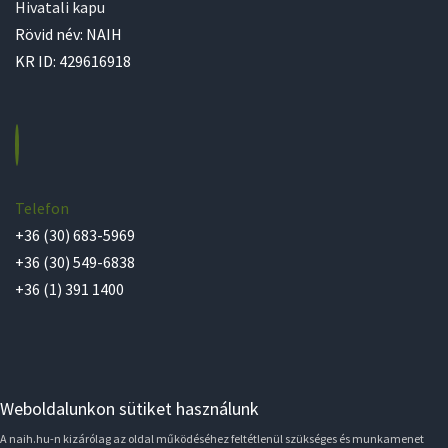
Hivatali kapu
Rövid név: NAIH
KR ID: 429616918
Telefon
+36 (30) 683-5969
+36 (30) 549-6838
+36 (1) 391 1400
Weboldalunkon sütiket használunk
A naih.hu-n kizárólag az oldal működéséhez feltétlenül szükséges és munkamenet