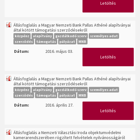
Letöltés
Állásfoglalás a Magyar Nemzeti Bank Pallas Athéné alapítványai
által kötött támogatási szerződésekről
közpénz
alapítvány
gazdálkodó szerv
személyes adat
szerződés
támogatás
pályázat
MNB
Dátum:
2016. május 03.
Letöltés
Állásfoglalás a Magyar Nemzeti Bank Pallas Athéné alapítványai
által kötött támogatási szerződésekről
közpénz
alapítvány
gazdálkodó szerv
személyes adat
szerződés
támogatás
pályázat
MNB
Dátum:
2016. április 27.
Letöltés
Állásfoglalás a Nemzeti Választási Iroda objektumvédelmi
kamerarendszerében rögzített felvételek nyilvánosságáról