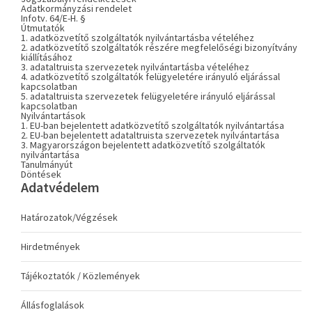
Adatkormányzási rendelet
Infotv. 64/E-H. §
Útmutatók
1. adatközvetítő szolgáltatók nyilvántartásba vételéhez
2. adatközvetítő szolgáltatók részére megfelelőségi bizonyítvány
kiállításához
3. adataltruista szervezetek nyilvántartásba vételéhez
4. adatközvetítő szolgáltatók felügyeletére irányuló eljárással
kapcsolatban
5. adataltruista szervezetek felügyeletére irányuló eljárással
kapcsolatban
Nyilvántartások
1. EU-ban bejelentett adatközvetítő szolgáltatók nyilvántartása
2. EU-ban bejelentett adataltruista szervezetek nyilvántartása
3. Magyarországon bejelentett adatközvetítő szolgáltatók
nyilvántartása
Tanulmányút
Döntések
Adatvédelem
Határozatok/Végzések
Hirdetmények
Tájékoztatók / Közlemények
Állásfoglalások