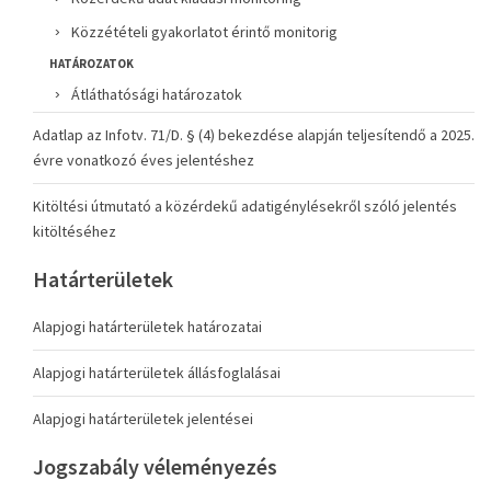
Közzétételi gyakorlatot érintő monitorig
HATÁROZATOK
Átláthatósági határozatok
Adatlap az Infotv. 71/D. § (4) bekezdése alapján teljesítendő a 2025.
évre vonatkozó éves jelentéshez
Kitöltési útmutató a közérdekű adatigénylésekről szóló jelentés
kitöltéséhez
Határterületek
Alapjogi határterületek határozatai
Alapjogi határterületek állásfoglalásai
Alapjogi határterületek jelentései
Jogszabály véleményezés