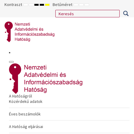
Kontraszt
Betűméret
ALAPÉRTELMEZETT
ÉJSZAKAI
NAGY
NAGY
NAGY
KISEBB
ALAPÉRTELMEZETT
NAGYOBB
MÓD
MÓD
KONTRASZTÚ
KONTRASZTÚ
KONTRASZTÚ
BETŰTÍPUS
BETŰMÉRET
BETŰMÉRET
FEKETE-
FEKETE
SÁRGA
BEÁLLÍTÁSA
BEÁLLÍTÁSA
BEÁLLÍTÁSA
FEHÉR
SÁRGA
FEKETE
MÓD
MÓD
MÓD
A Hatóságról
Közérdekű adatok
Éves beszámolók
A Hatóság eljárásai