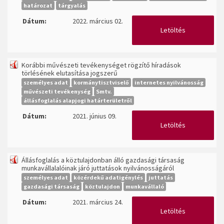
határozat
tárgyalás
Dátum:
2022. március 02.
Letöltés
Korábbi művészeti tevékenységet rögzítő híradások
törlésének elutasítása jogszerű
személyes adat
kormánytisztviselő
internetes nyilvánosság
művészeti tevékenység
Smtv.
állásfoglalás alapjogi határterületről
Dátum:
2021. június 09.
Letöltés
Állásfoglalás a köztulajdonban álló gazdasági társaság
munkavállalalóinak járó juttatások nyilvánosságáról
személyes adat
közérdekű adatigénylés
juttatás
gazdasági társaság
köztulajdon
munkavállaló
Dátum:
2021. március 24.
Letöltés