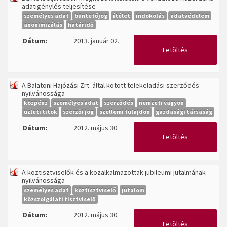
adatigénylés teljesítése
személyes adat
büntetőjog
ítélet
indokolás
adatvédelem
anonimizálás
határidő
Dátum:
2013. január 02.
Letöltés
A Balatoni Hajózási Zrt. által kötött telekeladási szerződés
nyilvánossága
közpénz
személyes adat
szerződés
nemzeti vagyon
üzleti titok
szerzői jog
szellemi tulajdon
gazdasági társaság
Dátum:
2012. május 30.
Letöltés
A köztisztviselők és a közalkalmazottak jubileumi jutalmának
nyilvánossága
személyes adat
köztisztviselő
jutalom
közszolgálati tisztviselő
Dátum:
2012. május 30.
Letöltés