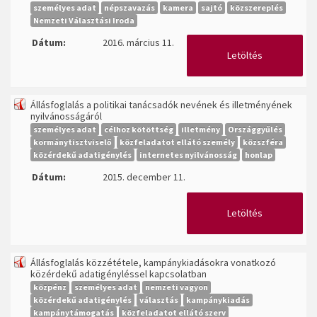
személyes adat
népszavazás
kamera
sajtó
közszereplés
Nemzeti Választási Iroda
Dátum:
2016. március 11.
Letöltés
Állásfoglalás a politikai tanácsadók nevének és illetményének
nyilvánosságáról
személyes adat
célhoz kötöttség
illetmény
Országgyűlés
kormánytisztviselő
közfeladatot ellátó személy
közszféra
közérdekű adatigénylés
internetes nyilvánosság
honlap
Dátum:
2015. december 11.
Letöltés
Állásfoglalás közzététele, kampánykiadásokra vonatkozó
közérdekű adatigényléssel kapcsolatban
közpénz
személyes adat
nemzeti vagyon
közérdekű adatigénylés
választás
kampánykiadás
kampánytámogatás
közfeladatot ellátó szerv