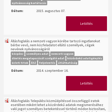
nyilvánosság korlátozás
Dátum:
2015. augusztus 07.
Letöltés
Állásfoglalás a nemzeti vagyon körébe tartozó ingatlanokat
bérbe vevő, nem közfeladatot ellátó személyek, cégek
nevének nyilvánosságáról
közpénz
személyes adat
nemzeti vagyon
döntés megalapozását szolgáló adat
közérdekű adatigénylés
üzleti titok
ÁSZ
feljelentés
átláthatóság
Dátum:
2014. szeptember 16.
Letöltés
Állásfoglalás Települési közműépítéssel összefüggő iratok
esetében miként lehet a közérdekű adatok megismeréséhez
való jogot személyes betekintéssel történő módon biztosítani,