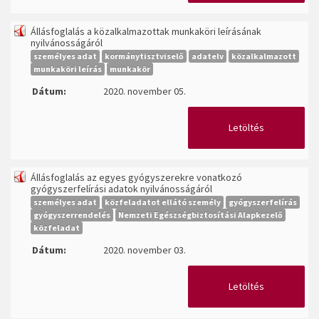
Állásfoglalás a közalkalmazottak munkaköri leírásának
nyilvánosságáról
személyes adat
kormánytisztviselő
adatelv
közalkalmazott
munkaköri leírás
munkakör
Dátum:
2020. november 05.
Letöltés
Állásfoglalás az egyes gyógyszerekre vonatkozó
gyógyszerfelírási adatok nyilvánosságáról
személyes adat
közfeladatot ellátó személy
gyógyszerfelírás
gyógyszerrendelés
Nemzeti Egészségbiztosítási Alapkezelő
közfeladat
Dátum:
2020. november 03.
Letöltés