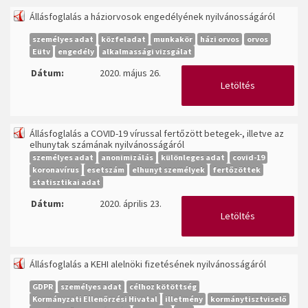
Állásfoglalás a háziorvosok engedélyének nyilvánosságáról
személyes adat
közfeladat
munkakör
házi orvos
orvos
Eütv
engedély
alkalmassági vizsgálat
Dátum:
2020. május 26.
Letöltés
Állásfoglalás a COVID-19 vírussal fertőzött betegek-, illetve az
elhunytak számának nyilvánosságáról
személyes adat
anonimizálás
különleges adat
covid-19
koronavírus
esetszám
elhunyt személyek
fertőzöttek
statisztikai adat
Dátum:
2020. április 23.
Letöltés
Állásfoglalás a KEHI alelnöki fizetésének nyilvánosságáról
GDPR
személyes adat
célhoz kötöttség
Kormányzati Ellenőrzési Hivatal
illetmény
kormánytisztviselő