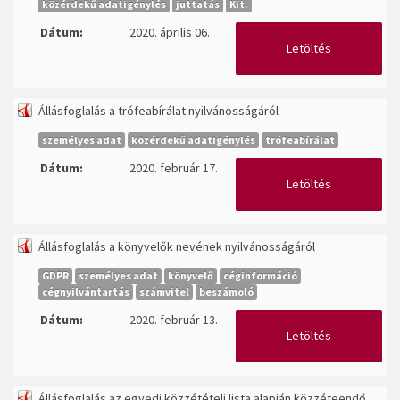
közérdekű adatigénylés
juttatás
Kit.
Dátum:
2020. április 06.
Letöltés
Állásfoglalás a trófeabírálat nyilvánosságáról
személyes adat
közérdekű adatigénylés
trófeabírálat
Dátum:
2020. február 17.
Letöltés
Állásfoglalás a könyvelők nevének nyilvánosságáról
GDPR
személyes adat
könyvelő
céginformáció
cégnyilvántartás
számvitel
beszámoló
Dátum:
2020. február 13.
Letöltés
Állásfoglalás az egyedi közzétételi lista alapján közzéteendő