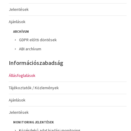
Jelentések
Ajánlások
ARCHÍVUM
GDPR előtti döntések
ABI archívum
Információszabadság
Állásfoglalások
Tájékoztatók / Közlemények
Ajánlások
Jelentések
MONITORING JELENTÉSEK
Közérdekű adat kiadási monitoring