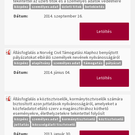
tekintettel az üzleti titok és a személyes adatok védelmére
közpénz
személyes adat
üzleti titok
betekintés
Dátum:
2014. szeptember 16.
Letöltés
Állásfoglalás a Norvég Civil Támogatási Alaphoz benyújtott
pályázatokat elbíráló személyek nevének nyilvánosságáról
közpénz
alapítvány
személyes adat
támogatás
pályázat
Dátum:
2014. június 04.
Letöltés
Állásfoglalás a köztisztviselők, kormánytisztviselők számára
biztosított azon juttatások nyilvánosságáról, amelyeket a
közfeladatot ellátó szerv a magánszférához köthető
eseményekre, élethelyzetekre tekintettel folyósít
közpénz
személyes adat
kormánytisztviselő
köztisztviselő
juttatás
közszolgálati tisztviselő
Dátum:
2013. január 30.