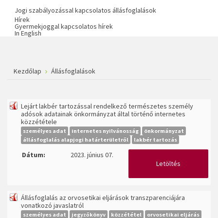
Jogi szabályozással kapcsolatos állásfoglalások
Hírek
Gyermekjoggal kapcsolatos hírek
In English
Kezdőlap
Állásfoglalások
Lejárt lakbér tartozással rendelkező természetes személy
adósok adatainak önkormányzat által történő internetes
közzététele
személyes adat
internetes nyilvánosság
önkormányzat
állásfoglalás alapjogi határterületről
lakbér tartozás
Dátum:
2023. június 07.
Letöltés
Állásfoglalás az orvosetikai eljárások transzparenciájára
vonatkozó javaslatról
személyes adat
jegyzőkönyv
közzététel
orvosetikai eljárás