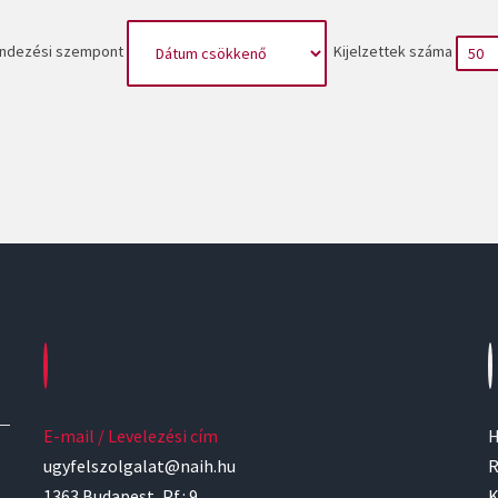
ndezési szempont
Kijelzettek száma
E-mail / Levelezési cím
H
ugyfelszolgalat@naih.hu
R
1363 Budapest, Pf.: 9.
K