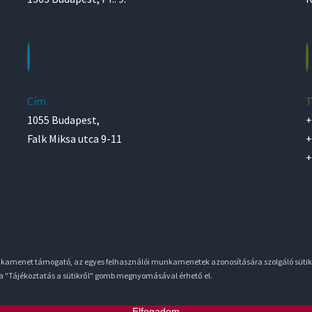
Cím
T
1055 Budapest,
+
Falk Miksa utca 9-11
+
+
unkamenet támogató, az egyes felhasználói munkamenetek azonosítására szolgáló sütik
 a "Tájékoztatás a sütikről" gomb megnyomásával érhető el.
Elfogadom