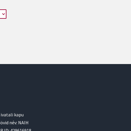
ivatali kapu
övid név: NAIH
R ID: 429616918