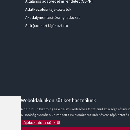
Általános adatvédelmi rendelet (GDPR)
Adatkezelési tájékoztatók
Akadálymentesítési nyilatkozat
Süti (cookie) tájékoztató
Weboldalunkon sütiket használunk
A naih.hu-n kizárólag az oldal működéséhez feltétlenül szükséges és m
A Hatóság oldalán alkalmazott funkcionális sütikről bővebb tájékoztatás
Tájékoztató a sütikről