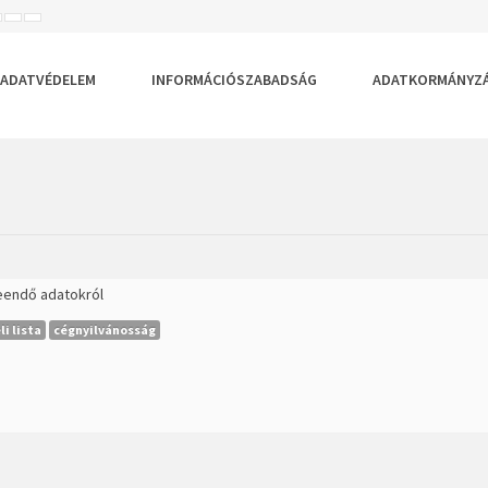
ISEBB
ALAPÉRTELMEZETT
NAGYOBB
BETŰTÍPUS
BETŰMÉRET
BETŰMÉRET
EÁLLÍTÁSA
BEÁLLÍTÁSA
BEÁLLÍTÁSA
ADATVÉDELEM
INFORMÁCIÓSZABADSÁG
ADATKORMÁNYZ
teendő adatokról
i lista
cégnyilvánosság