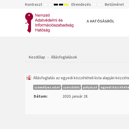
Kontraszt
Elrendezés
Betűméret
ALAPÉRTELMEZETT
ÉJSZAKAI
NAGY
NAGY
NAGY
RÖGZÍTETT
SZÉLES
K
MÓD
MÓD
KONTRASZTÚ
KONTRASZTÚ
KONTRASZTÚ
ELRENDEZÉS
ELRENDEZÉS
FEKETE-
FEKETE
SÁRGA
B
FEHÉR
SÁRGA
FEKETE
A HATÓSÁGRÓL
MÓD
MÓD
MÓD
Kezdőlap
Állásfoglalások
Állásfoglalás az egyedi közzétételi lista alapján közzé
személyes adat
szerződés
pályázat
egyedi közzététel
Dátum:
2020. január 28.