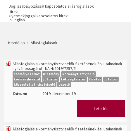
Jogi szabályozással kapcsolatos állásfoglalások
Hírek
Gyermekjoggal kapcsolatos hírek
In English
Kezdőlap
Állásfoglalások
Állásfoglalás a kormánytisztviselők fizetésének és jutalmainak
nyilvánosságáról - NAIH/2019/7257/5
személyes adat
illetmény
kormánytisztviselő
kormányhivatal
juttatás
költségtérítés
fizetés
jutalom
közszolgálati tisztviselő
vezető
Dátum:
2019. december 19.
Letöltés
Állásfoglalás a kormánytisztviselők fizetésének és jutalmainak