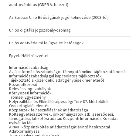
adattovábbítás (GDPR V. fejezet)
Az Európai Unió Bíróságának jogértelmezése (2003-tól)
Uniós digitális jogszabály-csomag
Uniós adatvédelmi felügyeleti hatóságok
Egyéb NAIH részvétel
Információszabadság
Az új információszabadságot támogató online tájékoztató portál
Információszabadsággal kapcsolatos tájékoztatók
Tájékoztató a közérdekű adatigénylések menetéről
Közadatkereső
Releváns jogszabályok
Környezeti információk
Tromsøi Egyezmény
Helyreállítási és Ellenállóképességi Terv 87. Mérföldkő -
Összefoglaló jelentés
Közpénzek felhasználásának átláthatósága
Költségvetési szervek, önkormányzatok stb. szerződési,
támogatási, kifizetési adatai: Központi Információs Közadat-
nyilvántartás
A NAIH közpénzköltés átláthatóságát érintő határozatai
Adatkormányzás
Jogszabályi rendelkezések