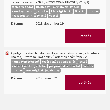
nyilvánosságáról - NAIH/2020/1496 (NAIH/2019/7257/2)
személyes adat
illetmény
kormánytisztviselő
kormányhivatal
juttatás
költségtérítés
fizetés
jutalom
közszolgálati tisztviselő
vezető
Dátum:
2019. december 19.
Letöltés
A polgármesteri hivatalban dolgozó köztisztviselők fizetése,
jutalma, juttatásai, közérdekű adatnak számítanak-e?
kormánytisztviselő
közérdekű adatigénylés
jegyző
köztisztviselő
juttatás
polgármesteri hivatal
fizetés
jutalom
közszolgálati jogviszony
Dátum:
2013. január 02.
Letöltés