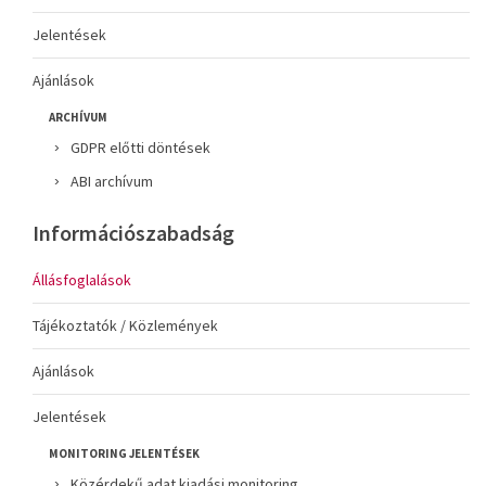
Jelentések
Ajánlások
ARCHÍVUM
GDPR előtti döntések
ABI archívum
Információszabadság
Állásfoglalások
Tájékoztatók / Közlemények
Ajánlások
Jelentések
MONITORING JELENTÉSEK
Közérdekű adat kiadási monitoring