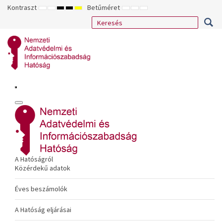
Kontraszt
Betűméret
ALAPÉRTELMEZETT
ÉJSZAKAI
NAGY
NAGY
NAGY
KISEBB
ALAPÉRTELMEZETT
NAGYOBB
MÓD
MÓD
KONTRASZTÚ
KONTRASZTÚ
KONTRASZTÚ
BETŰTÍPUS
BETŰMÉRET
BETŰMÉRET
FEKETE-
FEKETE
SÁRGA
BEÁLLÍTÁSA
BEÁLLÍTÁSA
BEÁLLÍTÁSA
FEHÉR
SÁRGA
FEKETE
MÓD
MÓD
MÓD
A Hatóságról
Közérdekű adatok
Éves beszámolók
A Hatóság eljárásai