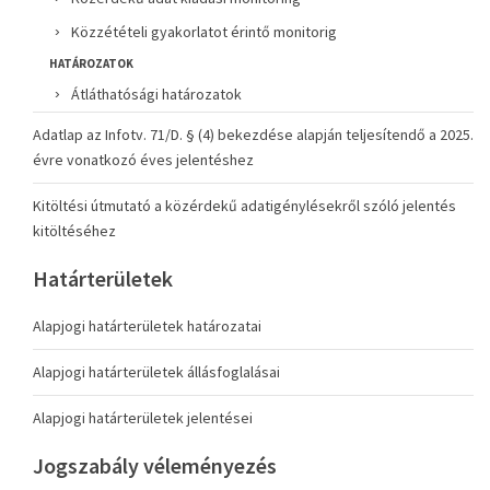
Közzétételi gyakorlatot érintő monitorig
HATÁROZATOK
Átláthatósági határozatok
Adatlap az Infotv. 71/D. § (4) bekezdése alapján teljesítendő a 2025.
évre vonatkozó éves jelentéshez
Kitöltési útmutató a közérdekű adatigénylésekről szóló jelentés
kitöltéséhez
Határterületek
Alapjogi határterületek határozatai
Alapjogi határterületek állásfoglalásai
Alapjogi határterületek jelentései
Jogszabály véleményezés