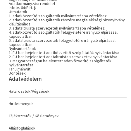
Adatkormányzási rendelet
Infotv. 64/E-H. §
Útmutatók
1. adatközvetítő szolgáltatók nyilvántartásba vételéhez
2. adatközvetítő szolgáltatók részére megfelelőségi bizonyítvány
kiállításához
3. adataltruista szervezetek nyilvántartásba vételéhez
4. adatközvetítő szolgáltatók felügyeletére irányuló eljárással
kapcsolatban
5. adataltruista szervezetek felügyeletére irányuló eljárással
kapcsolatban
Nyilvántartások
1. EU-ban bejelentett adatközvetítő szolgáltatók nyilvántartása
2. EU-ban bejelentett adataltruista szervezetek nyilvántartása
3. Magyarországon bejelentett adatközvetítő szolgáltatók
nyilvántartása
Tanulmányút
Döntések
Adatvédelem
Határozatok/Végzések
Hirdetmények
Tájékoztatók / Közlemények
Állásfoglalások