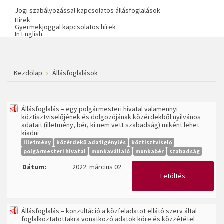
Jogi szabályozással kapcsolatos állásfoglalások
Hírek
Gyermekjoggal kapcsolatos hírek
In English
Kezdőlap
Állásfoglalások
Állásfoglalás – egy polgármesteri hivatal valamennyi
köztisztviselőjének és dolgozójának közérdekből nyilvános
adatait (illetmény, bér, ki nem vett szabadság) miként lehet
kiadni
illetmény
közérdekű adatigénylés
köztisztviselő
polgármesteri hivatal
munkavállaló
munkabér
szabadság
Dátum:
2022. március 02.
Letöltés
Állásfoglalás – konzultáció a közfeladatot ellátó szerv által
foglalkoztatottakra vonatkozó adatok köre és közzététel