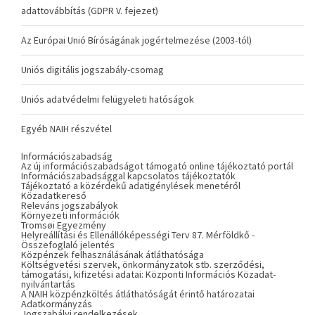
adattovábbítás (GDPR V. fejezet)
Az Európai Unió Bíróságának jogértelmezése (2003-tól)
Uniós digitális jogszabály-csomag
Uniós adatvédelmi felügyeleti hatóságok
Egyéb NAIH részvétel
Információszabadság
Az új információszabadságot támogató online tájékoztató portál
Információszabadsággal kapcsolatos tájékoztatók
Tájékoztató a közérdekű adatigénylések menetéről
Közadatkereső
Releváns jogszabályok
Környezeti információk
Tromsøi Egyezmény
Helyreállítási és Ellenállóképességi Terv 87. Mérföldkő -
Összefoglaló jelentés
Közpénzek felhasználásának átláthatósága
Költségvetési szervek, önkormányzatok stb. szerződési,
támogatási, kifizetési adatai: Központi Információs Közadat-
nyilvántartás
A NAIH közpénzköltés átláthatóságát érintő határozatai
Adatkormányzás
Jogszabályi rendelkezések