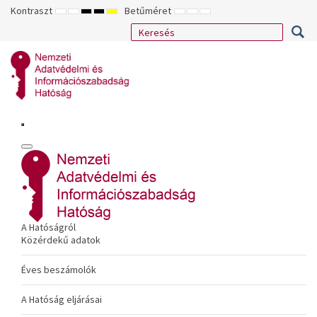
Kontraszt
Betűméret
ALAPÉRTELMEZETT
ÉJSZAKAI
NAGY
NAGY
NAGY
KISEBB
ALAPÉRTELMEZETT
NAGYOBB
MÓD
MÓD
KONTRASZTÚ
KONTRASZTÚ
KONTRASZTÚ
BETŰTÍPUS
BETŰMÉRET
BETŰMÉRET
FEKETE-
FEKETE
SÁRGA
BEÁLLÍTÁSA
BEÁLLÍTÁSA
BEÁLLÍTÁSA
FEHÉR
SÁRGA
FEKETE
MÓD
MÓD
MÓD
A Hatóságról
Közérdekű adatok
Éves beszámolók
A Hatóság eljárásai