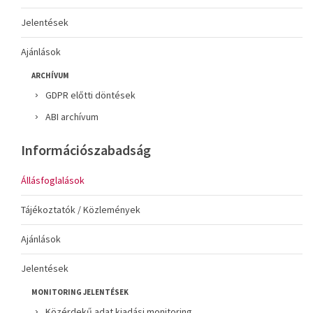
Jelentések
Ajánlások
ARCHÍVUM
GDPR előtti döntések
ABI archívum
Információszabadság
Állásfoglalások
Tájékoztatók / Közlemények
Ajánlások
Jelentések
MONITORING JELENTÉSEK
Közérdekű adat kiadási monitoring