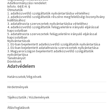
Adatkormányzási rendelet
Infotv. 64/E-H. §
Útmutatók
1. adatközvetítő szolgáltatók nyilvántartásba vételéhez
2. adatközvetítő szolgáltatók részére megfelelőségi bizonyítvány
kiállításához
3. adataltruista szervezetek nyilvántartásba vételéhez
4. adatközvetítő szolgáltatók felügyeletére irányuló eljárással
kapcsolatban
5. adataltruista szervezetek felügyeletére irányuló eljárással
kapcsolatban
Nyilvántartások
1. EU-ban bejelentett adatközvetítő szolgáltatók nyilvántartása
2. EU-ban bejelentett adataltruista szervezetek nyilvántartása
3. Magyarországon bejelentett adatközvetítő szolgáltatók
nyilvántartása
Tanulmányút
Döntések
Adatvédelem
Határozatok/Végzések
Hirdetmények
Tájékoztatók / Közlemények
Állásfoglalások