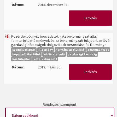
Dátum:
2015. december 11.
Letöltés
Közérdekből nyilvános adatok – Az önkormányzat által
fenntartott intézmények és az önkormányzati tulajdonban lévő
gazdasági társaságok dolgozóinak besorolása és illetménye
személyes adat
illetmény
kormánytisztviselő
önkormányzat
képviselő-testület
köztisztviselő
gazdasági társaság
köztulajdon
közalkalmazott
Dátum:
2012. május 30.
Letöltés
Rendezési szempont