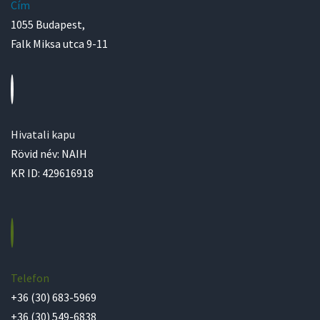
Cím
1055 Budapest,
Falk Miksa utca 9-11
Hivatali kapu
Rövid név: NAIH
KR ID: 429616918
Telefon
+36 (30) 683-5969
+36 (30) 549-6838