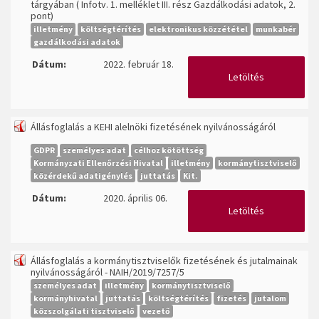
tárgyában ( Infotv. 1. melléklet III. rész Gazdálkodási adatok, 2.
pont)
illetmény
költségtérítés
elektronikus közzététel
munkabér
gazdálkodási adatok
Dátum:
2022. február 18.
Letöltés
Állásfoglalás a KEHI alelnöki fizetésének nyilvánosságáról
GDPR
személyes adat
célhoz kötöttség
Kormányzati Ellenőrzési Hivatal
illetmény
kormánytisztviselő
közérdekű adatigénylés
juttatás
Kit.
Dátum:
2020. április 06.
Letöltés
Állásfoglalás a kormánytisztviselők fizetésének és jutalmainak
nyilvánosságáról - NAIH/2019/7257/5
személyes adat
illetmény
kormánytisztviselő
kormányhivatal
juttatás
költségtérítés
fizetés
jutalom
közszolgálati tisztviselő
vezető