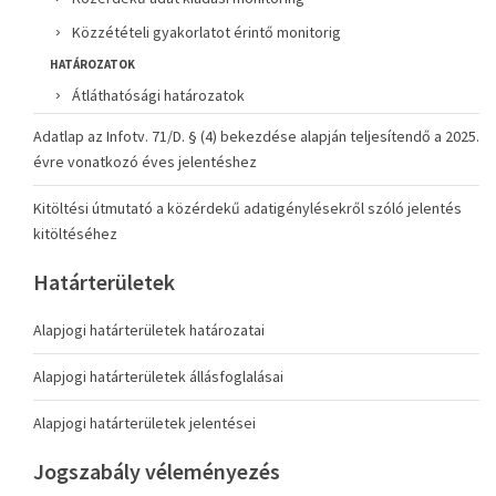
Közzétételi gyakorlatot érintő monitorig
HATÁROZATOK
Átláthatósági határozatok
Adatlap az Infotv. 71/D. § (4) bekezdése alapján teljesítendő a 2025.
évre vonatkozó éves jelentéshez
Kitöltési útmutató a közérdekű adatigénylésekről szóló jelentés
kitöltéséhez
Határterületek
Alapjogi határterületek határozatai
Alapjogi határterületek állásfoglalásai
Alapjogi határterületek jelentései
Jogszabály véleményezés