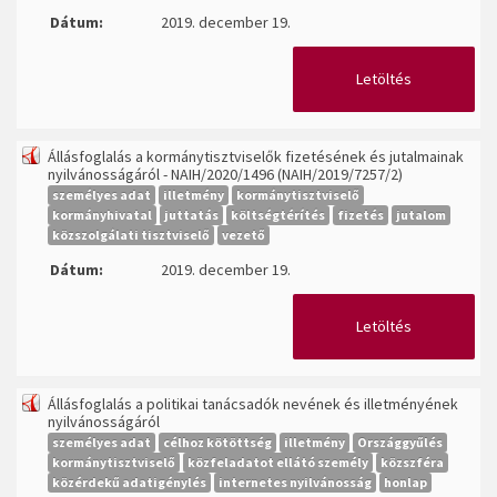
Dátum:
2019. december 19.
Letöltés
Állásfoglalás a kormánytisztviselők fizetésének és jutalmainak
nyilvánosságáról - NAIH/2020/1496 (NAIH/2019/7257/2)
személyes adat
illetmény
kormánytisztviselő
kormányhivatal
juttatás
költségtérítés
fizetés
jutalom
közszolgálati tisztviselő
vezető
Dátum:
2019. december 19.
Letöltés
Állásfoglalás a politikai tanácsadók nevének és illetményének
nyilvánosságáról
személyes adat
célhoz kötöttség
illetmény
Országgyűlés
kormánytisztviselő
közfeladatot ellátó személy
közszféra
közérdekű adatigénylés
internetes nyilvánosság
honlap