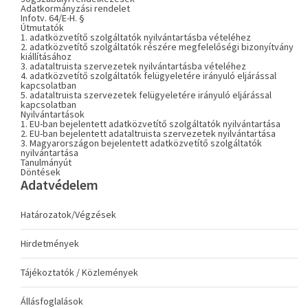
Adatkormányzási rendelet
Infotv. 64/E-H. §
Útmutatók
1. adatközvetítő szolgáltatók nyilvántartásba vételéhez
2. adatközvetítő szolgáltatók részére megfelelőségi bizonyítvány
kiállításához
3. adataltruista szervezetek nyilvántartásba vételéhez
4. adatközvetítő szolgáltatók felügyeletére irányuló eljárással
kapcsolatban
5. adataltruista szervezetek felügyeletére irányuló eljárással
kapcsolatban
Nyilvántartások
1. EU-ban bejelentett adatközvetítő szolgáltatók nyilvántartása
2. EU-ban bejelentett adataltruista szervezetek nyilvántartása
3. Magyarországon bejelentett adatközvetítő szolgáltatók
nyilvántartása
Tanulmányút
Döntések
Adatvédelem
Határozatok/Végzések
Hirdetmények
Tájékoztatók / Közlemények
Állásfoglalások