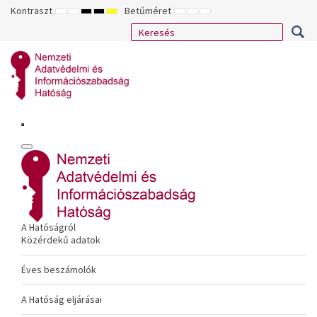
Kontraszt
Betűméret
ALAPÉRTELMEZETT
ÉJSZAKAI
NAGY
NAGY
NAGY
KISEBB
ALAPÉRTELMEZETT
NAGYOBB
MÓD
MÓD
KONTRASZTÚ
KONTRASZTÚ
KONTRASZTÚ
BETŰTÍPUS
BETŰMÉRET
BETŰMÉRET
FEKETE-
FEKETE
SÁRGA
BEÁLLÍTÁSA
BEÁLLÍTÁSA
BEÁLLÍTÁSA
FEHÉR
SÁRGA
FEKETE
MÓD
MÓD
MÓD
A Hatóságról
Közérdekű adatok
Éves beszámolók
A Hatóság eljárásai