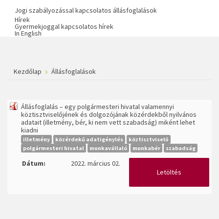
Jogi szabályozással kapcsolatos állásfoglalások
Hírek
Gyermekjoggal kapcsolatos hírek
In English
Kezdőlap
Állásfoglalások
Állásfoglalás – egy polgármesteri hivatal valamennyi
köztisztviselőjének és dolgozójának közérdekből nyilvános
adatait (illetmény, bér, ki nem vett szabadság) miként lehet
kiadni
illetmény
közérdekű adatigénylés
köztisztviselő
polgármesteri hivatal
munkavállaló
munkabér
szabadság
Dátum:
2022. március 02.
Letöltés