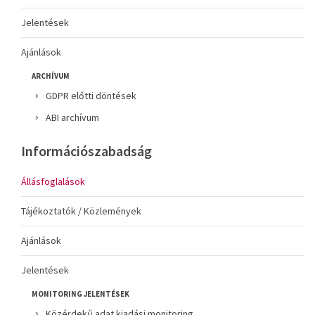
Jelentések
Ajánlások
ARCHÍVUM
GDPR előtti döntések
ABI archívum
Információszabadság
Állásfoglalások
Tájékoztatók / Közlemények
Ajánlások
Jelentések
MONITORING JELENTÉSEK
Közérdekű adat kiadási monitoring