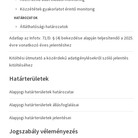
Közzétételi gyakorlatot érintő monitorig
HATÁROZATOK
Átláthatósági határozatok
Adatlap az Infotv. 71/D. § (4) bekezdése alapján teljesítendő a 2025.
évre vonatkozó éves jelentéshez
Kitöltési útmutató a közérdekű adatigénylésekről szóló jelentés
kitöltéséhez
Határterületek
Alapjogi határterületek határozatai
Alapjogi határterületek állásfoglalásai
Alapjogi határterületek jelentései
Jogszabály véleményezés