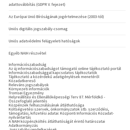
adattovábbítás (GDPR V. fejezet)
Az Európai Unió Bíróságának jogértelmezése (2003-tól)
Uniós digitális jogszabály-csomag
Uniós adatvédelmi felügyeleti hatóságok
Egyéb NAIH részvétel
Információszabadság
Az új információszabadságot támogató online tájékoztató portál
Információszabadsággal kapcsolatos tájékoztatók
Tájékoztató a közérdekű adatigénylések menetéről
Közadatkereső
Releváns jogszabályok
Környezeti információk
Tromsøi Egyezmény
Helyreállítási és Ellenállóképességi Terv 87. Mérföldkő -
Összefoglaló jelentés
Közpénzek felhasználásának átláthatósága
Költségvetési szervek, önkormányzatok stb. szerződési,
támogatási, kifizetési adatai: Központi Információs Közadat-
nyilvántartás
A NAIH közpénzköltés átláthatóságát érintő határozatai
Adatkormányzás
Jogszabályi rendelkezések