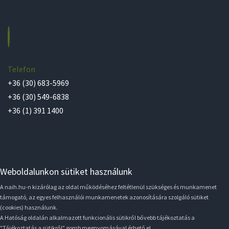
Telefon
+36 (30) 683-5969
+36 (30) 549-6838
+36 (1) 391 1400
Weboldalunkon sütiket használunk
A naih.hu-n kizárólag az oldal működéséhez feltétlenül szükséges és munkamenet
támogató, az egyes felhasználói munkamenetek azonosítására szolgáló sütiket
(cookies) használunk.
A Hatóság oldalán alkalmazott funkcionális sütikről bővebb tájékoztatás a
"Tájékoztatás a sütikről" gomb megnyomásával érhető el.