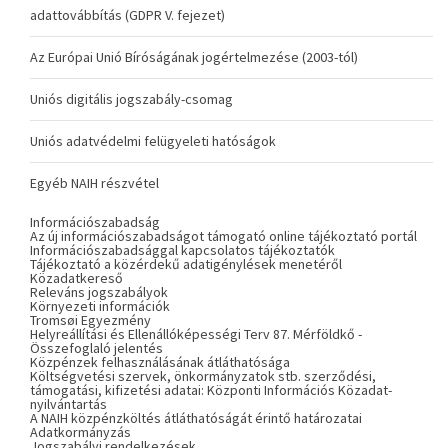
adattovábbítás (GDPR V. fejezet)
Az Európai Unió Bíróságának jogértelmezése (2003-tól)
Uniós digitális jogszabály-csomag
Uniós adatvédelmi felügyeleti hatóságok
Egyéb NAIH részvétel
Információszabadság
Az új információszabadságot támogató online tájékoztató portál
Információszabadsággal kapcsolatos tájékoztatók
Tájékoztató a közérdekű adatigénylések menetéről
Közadatkereső
Releváns jogszabályok
Környezeti információk
Tromsøi Egyezmény
Helyreállítási és Ellenállóképességi Terv 87. Mérföldkő -
Összefoglaló jelentés
Közpénzek felhasználásának átláthatósága
Költségvetési szervek, önkormányzatok stb. szerződési,
támogatási, kifizetési adatai: Központi Információs Közadat-
nyilvántartás
A NAIH közpénzköltés átláthatóságát érintő határozatai
Adatkormányzás
Jogszabályi rendelkezések