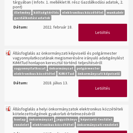
tárgyában ( Infotv. 1. melléklet III. rész Gazdálkodási adatok, 2.
pont)
illetmény
költségtérítés
elektronikus közzététel
munkabér
gazdálkodási adatok
Dátum:
2022. február 18.
Letöltés
Állásfoglalás az önkormányzati képviselő és polgármester
vagyonnyilatkozatának megismerésére irányuló adatigénylést
KiMitTud honlapon keresztül történő teljesítéséről
vagyonnyilatkozat
önkormányzat
polgármester
elektronikus közzététel
KiMitTud
önkormányzati képviselő
Dátum:
2018. július 13.
Letöltés
Állásfoglalás a helyi önkormányzatok elektronikus közzétételi
kötelezettségének gyakorlati értelmezéséről
honlap
önkormányzat
jegyzőkönyv
képviselő-testület
rendelet
elektronikus közzététel
önkormányzati rendelet