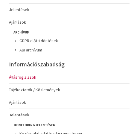
Jelentések
Ajánlások
ARCHÍVUM
GDPR előtti döntések
ABI archívum
Információszabadság
Állásfoglalások
Tájékoztatók / Közlemények
Ajánlások
Jelentések
MONITORING JELENTÉSEK
Közérdekű adat kiadási monitoring