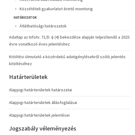
Közzétételi gyakorlatot érintő monitorig
HATÁROZATOK
Átláthatósági határozatok
Adatlap az Infotv. 71/D. § (4) bekezdése alapján teljesítendő a 2025.
évre vonatkozó éves jelentéshez
Kitöltési útmutató a közérdekű adatigénylésekről szóló jelentés
kitöltéséhez
Határterületek
Alapjogi határterületek határozatai
Alapjogi határterületek állásfoglalásai
Alapjogi határterületek jelentései
Jogszabály véleményezés