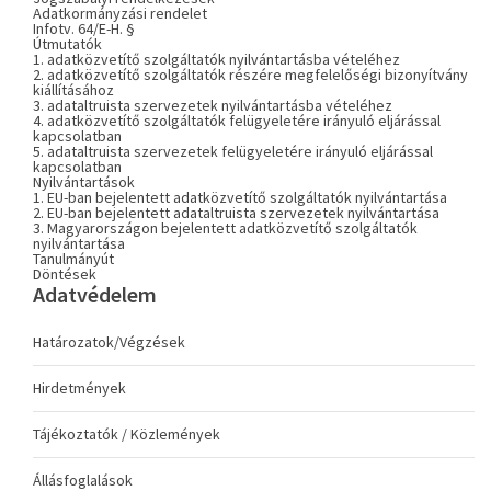
Adatkormányzási rendelet
Infotv. 64/E-H. §
Útmutatók
1. adatközvetítő szolgáltatók nyilvántartásba vételéhez
2. adatközvetítő szolgáltatók részére megfelelőségi bizonyítvány
kiállításához
3. adataltruista szervezetek nyilvántartásba vételéhez
4. adatközvetítő szolgáltatók felügyeletére irányuló eljárással
kapcsolatban
5. adataltruista szervezetek felügyeletére irányuló eljárással
kapcsolatban
Nyilvántartások
1. EU-ban bejelentett adatközvetítő szolgáltatók nyilvántartása
2. EU-ban bejelentett adataltruista szervezetek nyilvántartása
3. Magyarországon bejelentett adatközvetítő szolgáltatók
nyilvántartása
Tanulmányút
Döntések
Adatvédelem
Határozatok/Végzések
Hirdetmények
Tájékoztatók / Közlemények
Állásfoglalások