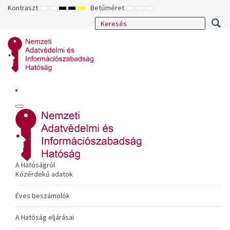
Kontraszt
Betűméret
ALAPÉRTELMEZETT
ÉJSZAKAI
NAGY
NAGY
NAGY
KISEBB
ALAPÉRTELMEZETT
NAGYOBB
MÓD
MÓD
KONTRASZTÚ
KONTRASZTÚ
KONTRASZTÚ
BETŰTÍPUS
BETŰMÉRET
BETŰMÉRET
FEKETE-
FEKETE
SÁRGA
BEÁLLÍTÁSA
BEÁLLÍTÁSA
BEÁLLÍTÁSA
FEHÉR
SÁRGA
FEKETE
MÓD
MÓD
MÓD
A Hatóságról
Közérdekű adatok
Éves beszámolók
A Hatóság eljárásai