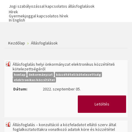
Jogi szabályozással kapcsolatos állásfoglalások
Hírek
Gyermekjoggal kapcsolatos hírek
In English
Kezdőlap
Állásfoglalások
Állásfoglalás helyi önkormányzat elektronikus közzétételi
kötelezettségéről
honlap
önkormányzat
közzétételi kötelezettség
elektronikus közzététel
Dátum:
2022. szeptember 05.
Letöltés
Állásfoglalás – konzultáció a közfeladatot ellátó szerv által
foglalkoztatottakra vonatkozó adatok köre és közzététel