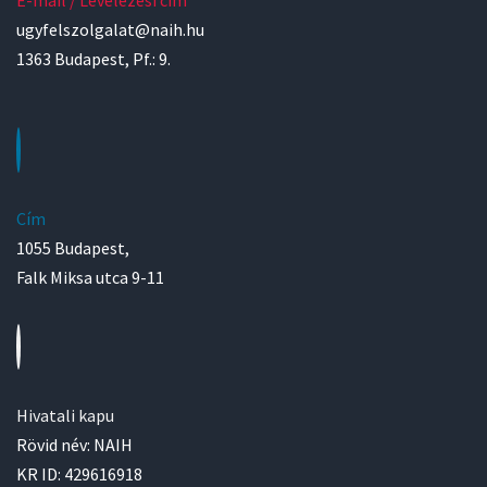
E-mail / Levelezési cím
ugyfelszolgalat@naih.hu
1363 Budapest, Pf.: 9.
Cím
1055 Budapest,
Falk Miksa utca 9-11
Hivatali kapu
Rövid név: NAIH
KR ID: 429616918