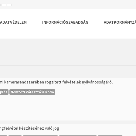
ISEBB
ALAPÉRTELMEZETT
NAGYOBB
BETŰTÍPUS
BETŰMÉRET
BETŰMÉRET
EÁLLÍTÁSA
BEÁLLÍTÁSA
BEÁLLÍTÁSA
ADATVÉDELEM
INFORMÁCIÓSZABADSÁG
ADATKORMÁNYZ
lmi kamerarendszerében rögzített felvételek nyilvánosságáról
plés
Nemzeti Választási Iroda
ngfelvétel készítéséhez való jog