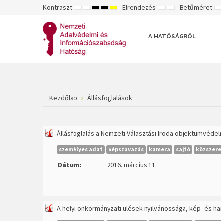
Kontraszt
Elrendezés
Betűméret
ALAPÉRTELMEZETT
ÉJSZAKAI
NAGY
NAGY
NAGY
RÖGZÍTETT
SZÉLES
K
MÓD
MÓD
KONTRASZTÚ
KONTRASZTÚ
KONTRASZTÚ
ELRENDEZÉS
ELRENDEZÉS
FEKETE-
FEKETE
SÁRGA
B
FEHÉR
SÁRGA
FEKETE
A HATÓSÁGRÓL
MÓD
MÓD
MÓD
Kezdőlap
Állásfoglalások
Állásfoglalás a Nemzeti Választási Iroda objektumvéde
személyes adat
népszavazás
kamera
sajtó
közszere
Dátum:
2016. március 11.
A helyi önkormányzati ülések nyilvánossága, kép- és ha