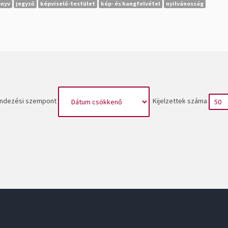
önyv
jegyző
képviselő-testület
kép- és hangfelvétel
nyilvánosság
ndezési szempont
Kijelzettek száma