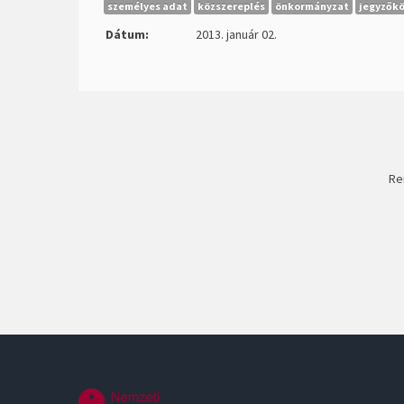
személyes adat
közszereplés
önkormányzat
jegyzők
Dátum:
2013. január 02.
Re