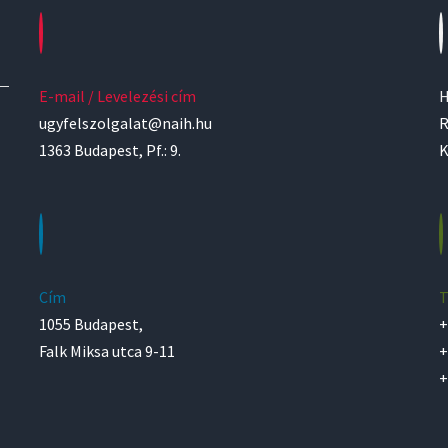
E-mail / Levelezési cím
H
ugyfelszolgalat@naih.hu
R
1363 Budapest, Pf.: 9.
K
Cím
T
1055 Budapest,
+
Falk Miksa utca 9-11
+
+