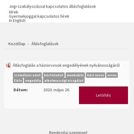
Jogi szabályozással kapcsolatos állásfoglalások
Hírek
Gyermekjoggal kapcsolatos hírek
In English
Kezdőlap
Állásfoglalások
Állásfoglalás a háziorvosok engedélyének nyilvánosságáról
személyes adat
közfeladat
munkakör
házi orvos
orvos
Eütv
engedély
alkalmassági vizsgálat
Dátum:
2020. május 26.
Letöltés
Rendezési szempont