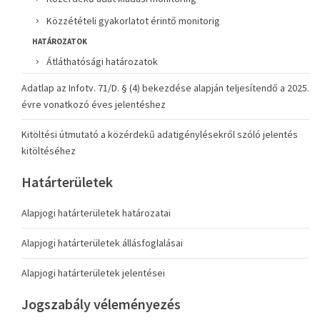
Közzétételi gyakorlatot érintő monitorig
HATÁROZATOK
Átláthatósági határozatok
Adatlap az Infotv. 71/D. § (4) bekezdése alapján teljesítendő a 2025.
évre vonatkozó éves jelentéshez
Kitöltési útmutató a közérdekű adatigénylésekről szóló jelentés
kitöltéséhez
Határterületek
Alapjogi határterületek határozatai
Alapjogi határterületek állásfoglalásai
Alapjogi határterületek jelentései
Jogszabály véleményezés