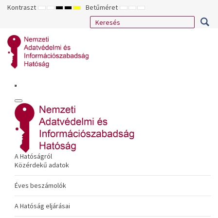
Kontraszt
Betűméret
ALAPÉRTELMEZETT
ÉJSZAKAI
NAGY
NAGY
NAGY
KISEBB
ALAPÉRTELMEZETT
NAGYOBB
MÓD
MÓD
KONTRASZTÚ
KONTRASZTÚ
KONTRASZTÚ
BETŰTÍPUS
BETŰMÉRET
BETŰMÉRET
FEKETE-
FEKETE
SÁRGA
BEÁLLÍTÁSA
BEÁLLÍTÁSA
BEÁLLÍTÁSA
FEHÉR
SÁRGA
FEKETE
MÓD
MÓD
MÓD
A Hatóságról
Közérdekű adatok
Éves beszámolók
A Hatóság eljárásai