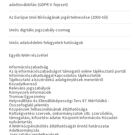
adattovábbítás (GDPR V. fejezet)
Az Európai Unió Bíróságának jogértelmezése (2003-tól)
Uniós digitális jogszabály-csomag
Uniós adatvédelmi felügyeleti hatóságok
Egyéb NAIH részvétel
Információszabadság
Az új információszabadságot támogató online tájékoztató portál
Információszabadsággal kapcsolatos tájékoztatók
Tájékoztató a közérdekű adatigénylések menetéről
Közadatkereső
Releváns jogszabályok
Környezeti információk
Tromsøi Egyezmény
Helyreállítási és Ellenállóképességi Terv 87. Mérföldkő -
Összefoglaló jelentés
Közpénzek felhasználásának átláthatósága
Költségvetési szervek, önkormányzatok stb. szerződési,
támogatási, kifizetési adatai: Központi Információs Közadat-
nyilvántartás
A NAIH közpénzköltés átláthatóságát érintő határozatai
Adatkormányzás
Jogszabályi rendelkezések