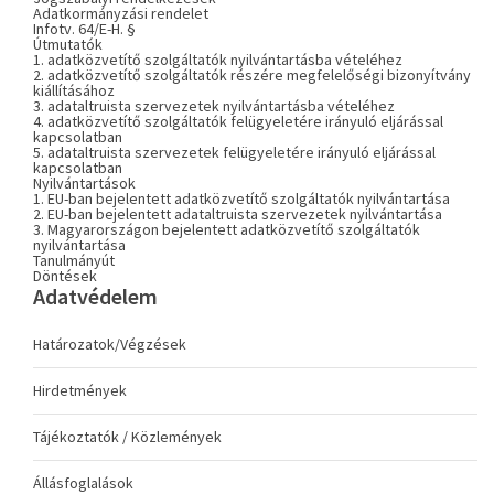
Adatkormányzási rendelet
Infotv. 64/E-H. §
Útmutatók
1. adatközvetítő szolgáltatók nyilvántartásba vételéhez
2. adatközvetítő szolgáltatók részére megfelelőségi bizonyítvány
kiállításához
3. adataltruista szervezetek nyilvántartásba vételéhez
4. adatközvetítő szolgáltatók felügyeletére irányuló eljárással
kapcsolatban
5. adataltruista szervezetek felügyeletére irányuló eljárással
kapcsolatban
Nyilvántartások
1. EU-ban bejelentett adatközvetítő szolgáltatók nyilvántartása
2. EU-ban bejelentett adataltruista szervezetek nyilvántartása
3. Magyarországon bejelentett adatközvetítő szolgáltatók
nyilvántartása
Tanulmányút
Döntések
Adatvédelem
Határozatok/Végzések
Hirdetmények
Tájékoztatók / Közlemények
Állásfoglalások