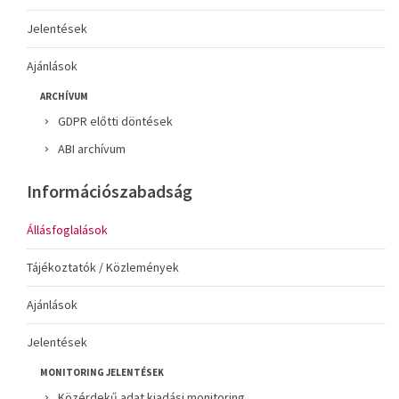
Jelentések
Ajánlások
ARCHÍVUM
GDPR előtti döntések
ABI archívum
Információszabadság
Állásfoglalások
Tájékoztatók / Közlemények
Ajánlások
Jelentések
MONITORING JELENTÉSEK
Közérdekű adat kiadási monitoring