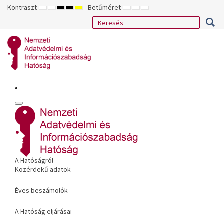
Kontraszt
Betűméret
ALAPÉRTELMEZETT
ÉJSZAKAI
NAGY
NAGY
NAGY
KISEBB
ALAPÉRTELMEZETT
NAGYOBB
MÓD
MÓD
KONTRASZTÚ
KONTRASZTÚ
KONTRASZTÚ
BETŰTÍPUS
BETŰMÉRET
BETŰMÉRET
FEKETE-
FEKETE
SÁRGA
BEÁLLÍTÁSA
BEÁLLÍTÁSA
BEÁLLÍTÁSA
FEHÉR
SÁRGA
FEKETE
MÓD
MÓD
MÓD
A Hatóságról
Közérdekű adatok
Éves beszámolók
A Hatóság eljárásai