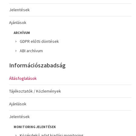
Jelentések
Ajánlások
ARCHÍVUM
GDPR előtti döntések
ABI archívum
Információszabadság
Állásfoglalások
Tájékoztatók / Közlemények
Ajánlások
Jelentések
MONITORING JELENTÉSEK
Közérdekű adat kiadási monitoring