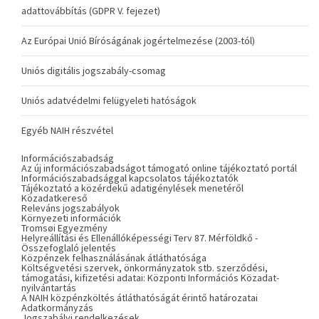
adattovábbítás (GDPR V. fejezet)
Az Európai Unió Bíróságának jogértelmezése (2003-tól)
Uniós digitális jogszabály-csomag
Uniós adatvédelmi felügyeleti hatóságok
Egyéb NAIH részvétel
Információszabadság
Az új információszabadságot támogató online tájékoztató portál
Információszabadsággal kapcsolatos tájékoztatók
Tájékoztató a közérdekű adatigénylések menetéről
Közadatkereső
Releváns jogszabályok
Környezeti információk
Tromsøi Egyezmény
Helyreállítási és Ellenállóképességi Terv 87. Mérföldkő -
Összefoglaló jelentés
Közpénzek felhasználásának átláthatósága
Költségvetési szervek, önkormányzatok stb. szerződési,
támogatási, kifizetési adatai: Központi Információs Közadat-
nyilvántartás
A NAIH közpénzköltés átláthatóságát érintő határozatai
Adatkormányzás
Jogszabályi rendelkezések