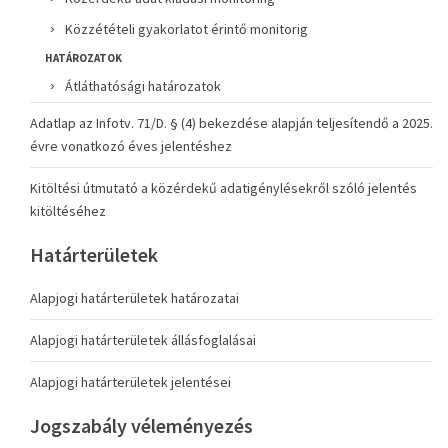
Közzétételi gyakorlatot érintő monitorig
HATÁROZATOK
Átláthatósági határozatok
Adatlap az Infotv. 71/D. § (4) bekezdése alapján teljesítendő a 2025.
évre vonatkozó éves jelentéshez
Kitöltési útmutató a közérdekű adatigénylésekről szóló jelentés
kitöltéséhez
Határterületek
Alapjogi határterületek határozatai
Alapjogi határterületek állásfoglalásai
Alapjogi határterületek jelentései
Jogszabály véleményezés