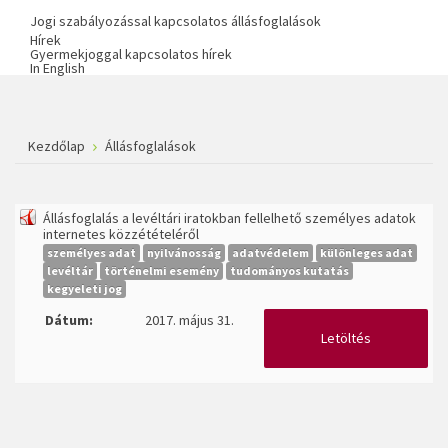
Jogi szabályozással kapcsolatos állásfoglalások
Hírek
Gyermekjoggal kapcsolatos hírek
In English
Kezdőlap
Állásfoglalások
Állásfoglalás a levéltári iratokban fellelhető személyes adatok
internetes közzétételéről
személyes adat
nyilvánosság
adatvédelem
különleges adat
levéltár
történelmi esemény
tudományos kutatás
kegyeleti jog
Dátum:
2017. május 31.
Letöltés