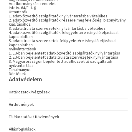
Adatkormányzási rendelet
Infotv. 64/E-H. §
Útmutatók
1. adatközvetítő szolgáltatók nyilvántartásba vételéhez
2. adatközvetítő szolgáltatók részére megfelelőségi bizonyítvány
kiállításához
3. adataltruista szervezetek nyilvántartásba vételéhez
4. adatközvetítő szolgáltatók felügyeletére irányuló eljárással
kapcsolatban
5. adataltruista szervezetek felügyeletére irányuló eljárással
kapcsolatban
Nyilvántartások
1. EU-ban bejelentett adatközvetítő szolgáltatók nyilvántartása
2. EU-ban bejelentett adataltruista szervezetek nyilvántartása
3. Magyarországon bejelentett adatközvetítő szolgáltatók
nyilvántartása
Tanulmányút
Döntések
Adatvédelem
Határozatok/Végzések
Hirdetmények
Tájékoztatók / Közlemények
Állásfoglalások