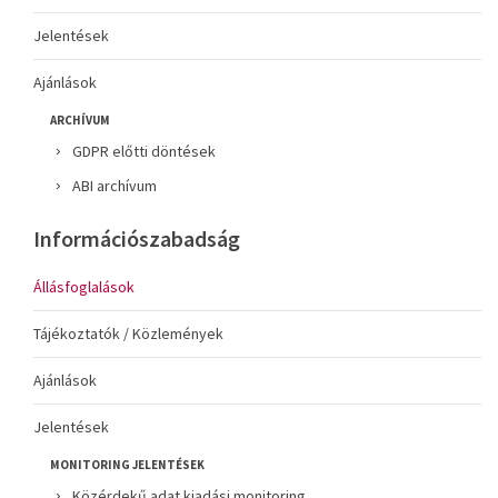
Jelentések
Ajánlások
ARCHÍVUM
GDPR előtti döntések
ABI archívum
Információszabadság
Állásfoglalások
Tájékoztatók / Közlemények
Ajánlások
Jelentések
MONITORING JELENTÉSEK
Közérdekű adat kiadási monitoring