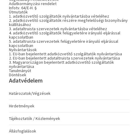
Adatkormányzási rendelet
Infotv. 64/E-H. §
Útmutatók
1. adatközvetítő szolgáltatók nyilvántartásba vételéhez
2. adatközvetítő szolgáltatók részére megfelelőségi bizonyítvány
kiállításához
3. adataltruista szervezetek nyilvántartásba vételéhez
4. adatközvetítő szolgáltatók felügyeletére irányuló eljárással
kapcsolatban
5. adataltruista szervezetek felügyeletére irányuló eljárással
kapcsolatban
Nyilvántartások
1. EU-ban bejelentett adatközvetítő szolgáltatók nyilvántartása
2. EU-ban bejelentett adataltruista szervezetek nyilvántartása
3. Magyarországon bejelentett adatközvetítő szolgáltatók
nyilvántartása
Tanulmányút
Döntések
Adatvédelem
Határozatok/Végzések
Hirdetmények
Tájékoztatók / Közlemények
Állásfoglalások