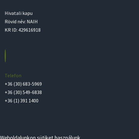
Hivatali kapu
Rövid név: NAIH
KR ID: 429616918
Telefon
+36 (30) 683-5969
+36 (30) 549-6838
+36 (1) 391 1400
Weboldalunkon sütiket használunk