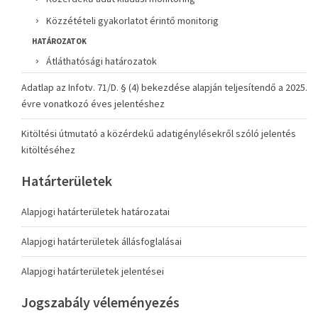
Közzétételi gyakorlatot érintő monitorig
HATÁROZATOK
Átláthatósági határozatok
Adatlap az Infotv. 71/D. § (4) bekezdése alapján teljesítendő a 2025.
évre vonatkozó éves jelentéshez
Kitöltési útmutató a közérdekű adatigénylésekről szóló jelentés
kitöltéséhez
Határterületek
Alapjogi határterületek határozatai
Alapjogi határterületek állásfoglalásai
Alapjogi határterületek jelentései
Jogszabály véleményezés