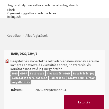
Jogi szabályozással kapcsolatos állásfoglalások
Hírek
Gyermekjoggal kapcsolatos hírek
In English
Kezdőlap
Állásfoglalások
NAIH/2020/2204/8
Beépített és alapértelmezett adatvédelem elvének sérelme
kamerás adatkezelés kialakítása során, hozzáférési és
korlátozáshoz való jog megsértése
2020
GDPR
határozat
hivatalból indult
hozzáférési jog
korlátozott tárolhatóság
kamerázás
adatvédelmi bírság
megállapítás
Dátum:
2020. szeptember 03.
Letöltés