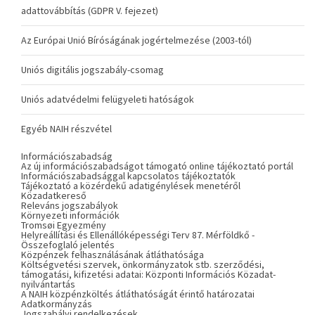
adattovábbítás (GDPR V. fejezet)
Az Európai Unió Bíróságának jogértelmezése (2003-tól)
Uniós digitális jogszabály-csomag
Uniós adatvédelmi felügyeleti hatóságok
Egyéb NAIH részvétel
Információszabadság
Az új információszabadságot támogató online tájékoztató portál
Információszabadsággal kapcsolatos tájékoztatók
Tájékoztató a közérdekű adatigénylések menetéről
Közadatkereső
Releváns jogszabályok
Környezeti információk
Tromsøi Egyezmény
Helyreállítási és Ellenállóképességi Terv 87. Mérföldkő -
Összefoglaló jelentés
Közpénzek felhasználásának átláthatósága
Költségvetési szervek, önkormányzatok stb. szerződési,
támogatási, kifizetési adatai: Központi Információs Közadat-
nyilvántartás
A NAIH közpénzköltés átláthatóságát érintő határozatai
Adatkormányzás
Jogszabályi rendelkezések