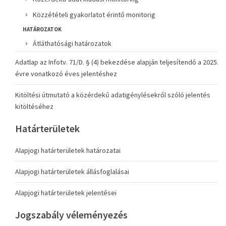
Közzétételi gyakorlatot érintő monitorig
HATÁROZATOK
Átláthatósági határozatok
Adatlap az Infotv. 71/D. § (4) bekezdése alapján teljesítendő a 2025.
évre vonatkozó éves jelentéshez
Kitöltési útmutató a közérdekű adatigénylésekről szóló jelentés
kitöltéséhez
Határterületek
Alapjogi határterületek határozatai
Alapjogi határterületek állásfoglalásai
Alapjogi határterületek jelentései
Jogszabály véleményezés