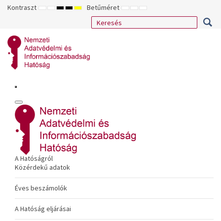
Kontraszt
Betűméret
ALAPÉRTELMEZETT
ÉJSZAKAI
NAGY
NAGY
NAGY
KISEBB
ALAPÉRTELMEZETT
NAGYOBB
MÓD
MÓD
KONTRASZTÚ
KONTRASZTÚ
KONTRASZTÚ
BETŰTÍPUS
BETŰMÉRET
BETŰMÉRET
FEKETE-
FEKETE
SÁRGA
BEÁLLÍTÁSA
BEÁLLÍTÁSA
BEÁLLÍTÁSA
FEHÉR
SÁRGA
FEKETE
MÓD
MÓD
MÓD
A Hatóságról
Közérdekű adatok
Éves beszámolók
A Hatóság eljárásai