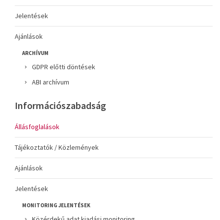
Jelentések
Ajánlások
ARCHÍVUM
GDPR előtti döntések
ABI archívum
Információszabadság
Állásfoglalások
Tájékoztatók / Közlemények
Ajánlások
Jelentések
MONITORING JELENTÉSEK
Közérdekű adat kiadási monitoring