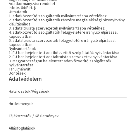
Adatkormányzási rendelet
Infotv. 64/E-H. §
Útmutatók
1. adatközvetítő szolgáltatók nyilvántartásba vételéhez
2. adatközvetítő szolgáltatók részére megfelelőségi bizonyítvány
kiállításához
3. adataltruista szervezetek nyilvántartásba vételéhez
4. adatközvetítő szolgáltatók felügyeletére irányuló eljárással
kapcsolatban
5. adataltruista szervezetek felügyeletére irányuló eljárással
kapcsolatban
Nyilvántartások
1. EU-ban bejelentett adatközvetítő szolgáltatók nyilvántartása
2. EU-ban bejelentett adataltruista szervezetek nyilvántartása
3. Magyarországon bejelentett adatközvetítő szolgáltatók
nyilvántartása
Tanulmányút
Döntések
Adatvédelem
Határozatok/Végzések
Hirdetmények
Tájékoztatók / Közlemények
Állásfoglalások