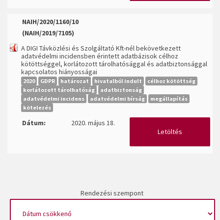
NAIH/2020/1160/10
(NAIH/2019/7105)
A DIGI Távközlési és Szolgáltató Kft-nél bekövetkezett
adatvédelmi incidensben érintett adatbázisok célhoz
kötöttséggel, korlátozott tárolhatósággal és adatbiztonsággal
kapcsolatos hiányosságai
2020
GDPR
határozat
hivatalból indult
célhoz kötöttség
korlátozott tárolhatóság
adatbiztonság
adatvédelmi incidens
adatvédelmi bírság
megállapítás
kötelezés
Dátum:
2020. május 18.
Letöltés
Rendezési szempont