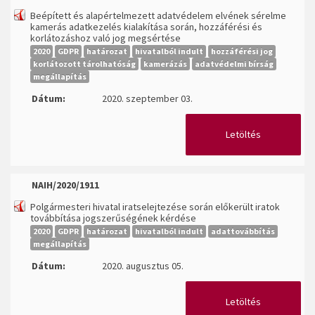
Beépített és alapértelmezett adatvédelem elvének sérelme
kamerás adatkezelés kialakítása során, hozzáférési és
korlátozáshoz való jog megsértése
2020
GDPR
határozat
hivatalból indult
hozzáférési jog
korlátozott tárolhatóság
kamerázás
adatvédelmi bírság
megállapítás
Dátum:
2020. szeptember 03.
Letöltés
NAIH/2020/1911
Polgármesteri hivatal iratselejtezése során előkerült iratok
továbbítása jogszerűségének kérdése
2020
GDPR
határozat
hivatalból indult
adattovábbítás
megállapítás
Dátum:
2020. augusztus 05.
Letöltés