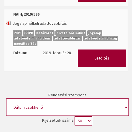
NAIH/2019/596
Jogalap nélküli adattovábbítás
2019
GDPR
határozat
hivatalból indult
jogalap
adatvédelmi incidens
adattovábbítás
adatvédelmi bírság
megállapítás
Dátum:
2019. február 28.
Letöltés
Rendezési szempont
Kijelzettek száma