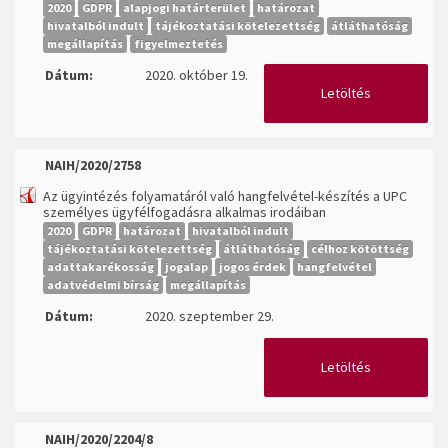
2020
GDPR
alapjogi határterület
határozat
hivatalból indult
tájékoztatási kötelezettség
átláthatóság
megállapítás
figyelmeztetés
Dátum:
2020. október 19.
Letöltés
NAIH/2020/2758
Az ügyintézés folyamatáról való hangfelvétel-készítés a UPC
személyes ügyfélfogadásra alkalmas irodáiban
2020
GDPR
határozat
hivatalból indult
tájékoztatási kötelezettség
átláthatóság
célhoz kötöttség
adattakarékosság
jogalap
jogos érdek
hangfelvétel
adatvédelmi bírság
megállapítás
Dátum:
2020. szeptember 29.
Letöltés
NAIH/2020/2204/8