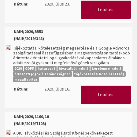
Dátum:
2020. július 23.
Letöltés
NAIH/2020/5553
(NAIH/2019/346)
Tájékoztatási kötelezettség megsértése és a Google AdWords
szolgáltatással összefüggésben a Magyarországon tartózkodó
érintettek érintetti jogai gyakorlásával kapcsolatos általános
adatkezelői gyakorlat megfelelőségének vizsgálata
2020
GDPR
határozat
hivatalból indult
kérelemre indult
érintetti jogok általánosságban
tájékoztatási kötelezettség
megállapítás
Dátum:
2020. július 16.
Letöltés
NAIH/2020/1160/10
(NAIH/2019/7105)
A DIGI Távközlési és Szolgáltató Kft-nél bekövetkezett