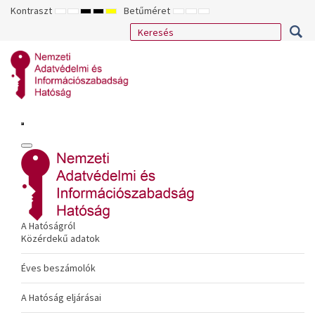
Kontraszt
Betűméret
ALAPÉRTELMEZETT
ÉJSZAKAI
NAGY
NAGY
NAGY
KISEBB
ALAPÉRTELMEZETT
NAGYOBB
MÓD
MÓD
KONTRASZTÚ
KONTRASZTÚ
KONTRASZTÚ
BETŰTÍPUS
BETŰMÉRET
BETŰMÉRET
FEKETE-
FEKETE
SÁRGA
BEÁLLÍTÁSA
BEÁLLÍTÁSA
BEÁLLÍTÁSA
FEHÉR
SÁRGA
FEKETE
MÓD
MÓD
MÓD
A Hatóságról
Közérdekű adatok
Éves beszámolók
A Hatóság eljárásai