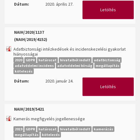
Dátum:
2020. április 27.
Letöltés
NAIH/2020/1137
(NAIH/2019/4152)
Adatbiztonsági intézkedések és incidenskezelési gyakorlat
hiányosságai
2020
GDPR
határozat
hivatalból indult
adatbiztonság
adatvédelmi incidens
adatvédelmi bírság
megállapítás
kötelezés
Dátum:
2020. január 24.
Letöltés
NAIH/2019/5421
Kamerás megfigyelés jogellenessége
2019
GDPR
határozat
hivatalból indult
kamerázás
megállapítás
kötelezés