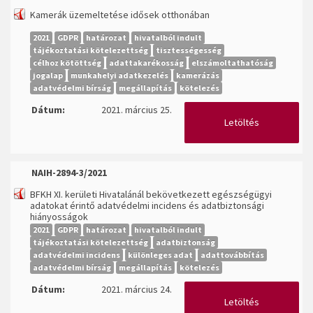
Kamerák üzemeltetése idősek otthonában
2021
GDPR
határozat
hivatalból indult
tájékoztatási kötelezettség
tisztességesség
célhoz kötöttség
adattakarékosság
elszámoltathatóság
jogalap
munkahelyi adatkezelés
kamerázás
adatvédelmi bírság
megállapítás
kötelezés
Dátum:
2021. március 25.
Letöltés
NAIH-2894-3/2021
BFKH XI. kerületi Hivatalánál bekövetkezett egészségügyi
adatokat érintő adatvédelmi incidens és adatbiztonsági
hiányosságok
2021
GDPR
határozat
hivatalból indult
tájékoztatási kötelezettség
adatbiztonság
adatvédelmi incidens
különleges adat
adattovábbítás
adatvédelmi bírság
megállapítás
kötelezés
Dátum:
2021. március 24.
Letöltés