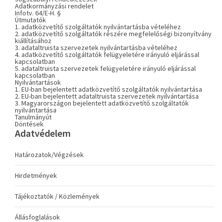
Adatkormányzási rendelet
Infotv. 64/E-H. §
Útmutatók
1. adatközvetítő szolgáltatók nyilvántartásba vételéhez
2. adatközvetítő szolgáltatók részére megfelelőségi bizonyítvány
kiállításához
3. adataltruista szervezetek nyilvántartásba vételéhez
4. adatközvetítő szolgáltatók felügyeletére irányuló eljárással
kapcsolatban
5. adataltruista szervezetek felügyeletére irányuló eljárással
kapcsolatban
Nyilvántartások
1. EU-ban bejelentett adatközvetítő szolgáltatók nyilvántartása
2. EU-ban bejelentett adataltruista szervezetek nyilvántartása
3. Magyarországon bejelentett adatközvetítő szolgáltatók
nyilvántartása
Tanulmányút
Döntések
Adatvédelem
Határozatok/Végzések
Hirdetmények
Tájékoztatók / Közlemények
Állásfoglalások