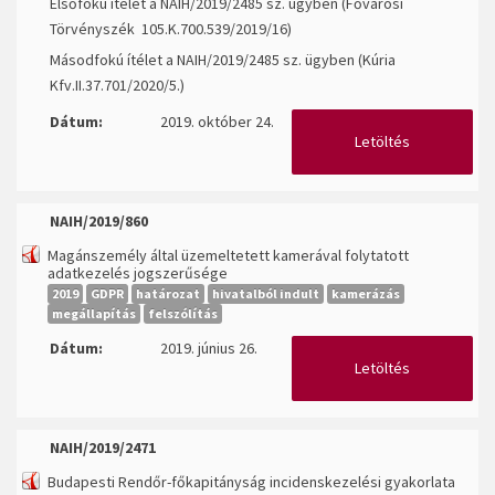
Elsőfokú ítélet a NAIH/2019/2485 sz. ügyben (Fővárosi
Törvényszék 105.K.700.539/2019/16)
Másodfokú ítélet a NAIH/2019/2485 sz. ügyben (Kúria
Kfv.II.37.701/2020/5.)
Dátum:
2019. október 24.
Letöltés
NAIH/2019/860
Magánszemély által üzemeltetett kamerával folytatott
adatkezelés jogszerűsége
2019
GDPR
határozat
hivatalból indult
kamerázás
megállapítás
felszólítás
Dátum:
2019. június 26.
Letöltés
NAIH/2019/2471
Budapesti Rendőr-főkapitányság incidenskezelési gyakorlata