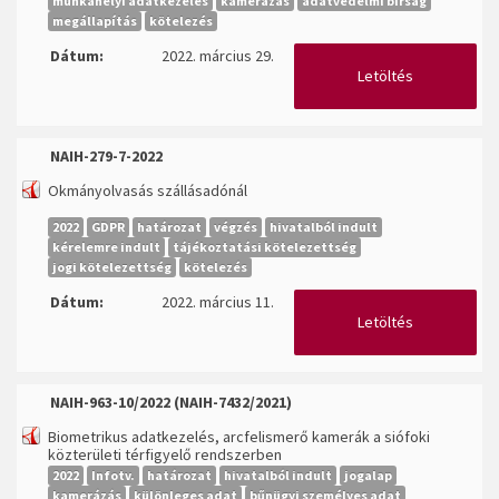
munkahelyi adatkezelés
kamerázás
adatvédelmi bírság
megállapítás
kötelezés
Dátum:
2022. március 29.
Letöltés
NAIH-279-7-2022
Okmányolvasás szállásadónál
2022
GDPR
határozat
végzés
hivatalból indult
kérelemre indult
tájékoztatási kötelezettség
jogi kötelezettség
kötelezés
Dátum:
2022. március 11.
Letöltés
NAIH-963-10/2022 (
NAIH-7432/2021
)
Biometrikus adatkezelés, arcfelismerő kamerák a siófoki
közterületi térfigyelő rendszerben
2022
Infotv.
határozat
hivatalból indult
jogalap
kamerázás
különleges adat
bűnügyi személyes adat