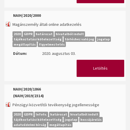
NAIH/2020/2000
Magánszemély általi online adatkezelés
2020
GDPR
határozat
hivatalból indult
tájékoztatási kötelezettség
törléshez való jog
jogalap
megállapítás
figyelmeztetés
Dátum:
2020. augusztus 03.
Letöltés
NAIH/2020/1866
(NAIH/2019/2314)
Pénzügyi közvetítői tevékenység jogellenessége
2020
GDPR
Infotv.
határozat
hivatalból indult
tájékoztatási kötelezettség
jogalap
hozzájárulás
adatvédelmi bírság
megállapítás