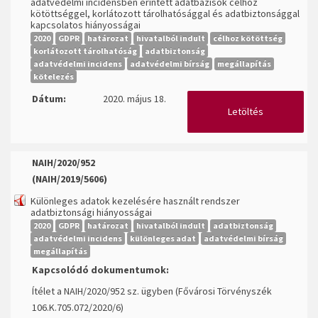
adatvédelmi incidensben érintett adatbázisok célhoz
kötöttséggel, korlátozott tárolhatósággal és adatbiztonsággal
kapcsolatos hiányosságai
2020
GDPR
határozat
hivatalból indult
célhoz kötöttség
korlátozott tárolhatóság
adatbiztonság
adatvédelmi incidens
adatvédelmi bírság
megállapítás
kötelezés
Dátum:
2020. május 18.
Letöltés
NAIH/2020/952
(NAIH/2019/5606)
Különleges adatok kezelésére használt rendszer
adatbiztonsági hiányosságai
2020
GDPR
határozat
hivatalból indult
adatbiztonság
adatvédelmi incidens
különleges adat
adatvédelmi bírság
megállapítás
Kapcsolódó dokumentumok:
Ítélet a NAIH/2020/952 sz. ügyben (Fővárosi Törvényszék
106.K.705.072/2020/6)