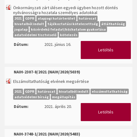
Önkormányzati zárt ülésen egyedi ügyben hozott döntés
nyilvánosságra hozatala személyes adatokkal
2021
GDPR
alapjogi határterület
határozat
hivatalból indult
tájékoztatási kötelezettség
átláthatóság
jogalap
közérdekű feladat/közhatalom gyakorlása
adatvédelmi tisztviselő
kötelezés
Dátum:
2021. június 16.
Letöltés
NAIH-2307-8/2021 (NAIH/2020/5039)
Elszámoltathatóság elvének megsértése
2021
GDPR
határozat
hivatalból indult
elszámoltathatóság
adatvédelmi bírság
megállapítás
Dátum:
2021. április 20.
Letöltés
NAIH-3748-1/2021 (NAIH/2020/5483)