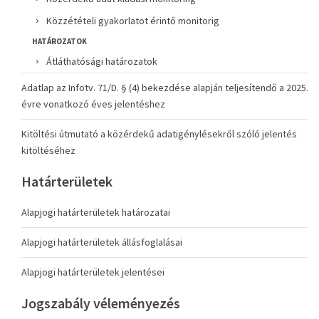
Közzétételi gyakorlatot érintő monitorig
HATÁROZATOK
Átláthatósági határozatok
Adatlap az Infotv. 71/D. § (4) bekezdése alapján teljesítendő a 2025.
évre vonatkozó éves jelentéshez
Kitöltési útmutató a közérdekű adatigénylésekről szóló jelentés
kitöltéséhez
Határterületek
Alapjogi határterületek határozatai
Alapjogi határterületek állásfoglalásai
Alapjogi határterületek jelentései
Jogszabály véleményezés