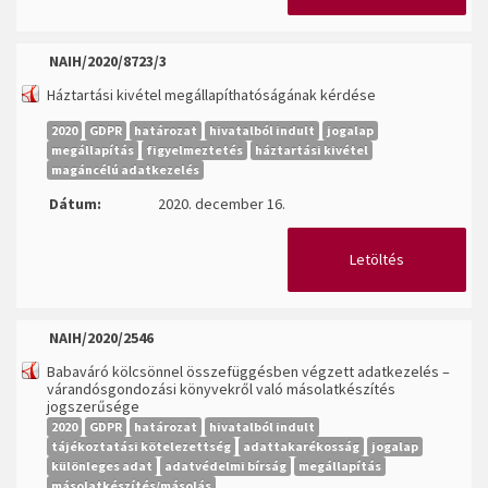
NAIH/2020/8723/3
Háztartási kivétel megállapíthatóságának kérdése
2020
GDPR
határozat
hivatalból indult
jogalap
megállapítás
figyelmeztetés
háztartási kivétel
magáncélú adatkezelés
Dátum:
2020. december 16.
Letöltés
NAIH/2020/2546
Babaváró kölcsönnel összefüggésben végzett adatkezelés –
várandósgondozási könyvekről való másolatkészítés
jogszerűsége
2020
GDPR
határozat
hivatalból indult
tájékoztatási kötelezettség
adattakarékosság
jogalap
különleges adat
adatvédelmi bírság
megállapítás
másolatkészítés/másolás