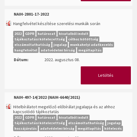
NAIH-2801-17-2022
Hangfelvétel készítése szerelési munkák során
2022
GDPR
határozat
hivatalból indult
tájékoztatási kötelezettség
célhoz kötöttség
elszámoltathatóság
jogalap
munkahelyi adatkezelés
hangfelvétel
adatvédelmi bírság
megállapítás
Dátum:
2022. augusztus 08.
Letöltés
NAIH-497-14/2022 (NAIH-6640/2021)
Hitelbírálatot megelőző előbírálat jogalapja és az ahhoz
kapcsolódó tájékoztatás
2022
GDPR
határozat
hivatalból indult
tájékoztatási kötelezettség
elszámoltathatóság
jogalap
hozzájárulás
adatvédelmi bírság
megállapítás
kötelezés