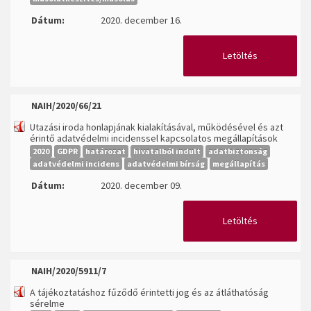
Dátum:
2020. december 16.
Letöltés
NAIH/2020/66/21
Utazási iroda honlapjának kialakításával, működésével és azt
érintő adatvédelmi incidenssel kapcsolatos megállapítások
2020
GDPR
határozat
hivatalból indult
adatbiztonság
adatvédelmi incidens
adatvédelmi bírság
megállapítás
Dátum:
2020. december 09.
Letöltés
NAIH/2020/5911/7
A tájékoztatáshoz fűződő érintetti jog és az átláthatóság
sérelme