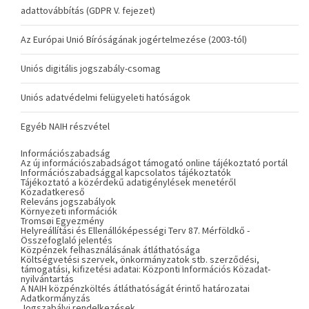
adattovábbítás (GDPR V. fejezet)
Az Európai Unió Bíróságának jogértelmezése (2003-tól)
Uniós digitális jogszabály-csomag
Uniós adatvédelmi felügyeleti hatóságok
Egyéb NAIH részvétel
Információszabadság
Az új információszabadságot támogató online tájékoztató portál
Információszabadsággal kapcsolatos tájékoztatók
Tájékoztató a közérdekű adatigénylések menetéről
Közadatkereső
Releváns jogszabályok
Környezeti információk
Tromsøi Egyezmény
Helyreállítási és Ellenállóképességi Terv 87. Mérföldkő -
Összefoglaló jelentés
Közpénzek felhasználásának átláthatósága
Költségvetési szervek, önkormányzatok stb. szerződési,
támogatási, kifizetési adatai: Központi Információs Közadat-
nyilvántartás
A NAIH közpénzköltés átláthatóságát érintő határozatai
Adatkormányzás
Jogszabályi rendelkezések