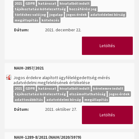
2021
GDPR
határozat
hivatalból indult
tájékoztatási kötelezettség
hozzáférési jog
törléshez való jog
jogalap
jogos érdek
adatvédelmi bírság
megállapítás
kötelezés
Dátum:
2021. december 22.
Letöltés
NAIH-2857/2021
Jogos érdekre alapított ügyfélelégedettség-mérés
adatvédelmi megfelelésének értékelése
2021
GDPR
határozat
hivatalból indult
kérelemre indult
tájékoztatási kötelezettség
elszámoltathatóság
jogos érdek
adattovábbítás
adatvédelmi bírság
megállapítás
Dátum:
2021. október 27.
Letöltés
NAIH-1289-8/2021 (NAIH/2020/5979)