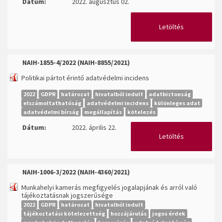
Dátum:
2022. augusztus 02.
Letöltés
NAIH-1855-4/2022 (NAIH-8855/2021)
Politikai pártot érintő adatvédelmi incidens
2022
GDPR
határozat
hivatalból indult
adatbiztonság
elszámoltathatóság
adatvédelmi incidens
különleges adat
adatvédelmi bírság
megállapítás
kötelezés
Dátum:
2022. április 22.
Letöltés
NAIH-1006-3/2022 (NAIH-4360/2021)
Munkahelyi kamerás megfigyelés jogalapjának és arról való
tájékoztatásnak jogszerűsége
2022
GDPR
határozat
hivatalból indult
tájékoztatási kötelezettség
hozzájárulás
jogos érdek