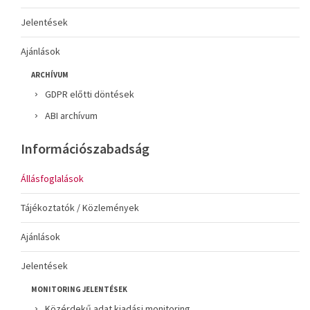
Jelentések
Ajánlások
ARCHÍVUM
GDPR előtti döntések
ABI archívum
Információszabadság
Állásfoglalások
Tájékoztatók / Közlemények
Ajánlások
Jelentések
MONITORING JELENTÉSEK
Közérdekű adat kiadási monitoring