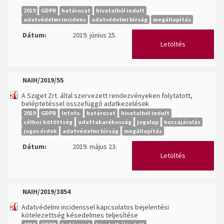
2019
GDPR
határozat
hivatalból indult
adatvédelmi incidens
adatvédelmi bírság
megállapítás
Dátum:
2019. június 25.
Letöltés
NAIH/2019/55
A Sziget Zrt. által szervezett rendezvényeken folytatott,
beléptetéssel összefüggő adatkezelések
2019
GDPR
Infotv.
határozat
hivatalból indult
célhoz kötöttség
adattakarékosság
jogalap
hozzájárulás
jogos érdek
adatvédelmi bírság
megállapítás
Dátum:
2019. május 23.
Letöltés
NAIH/2019/3854
Adatvédelmi incidenssel kapcsolatos bejelentési
kötelezettség késedelmes teljesítése