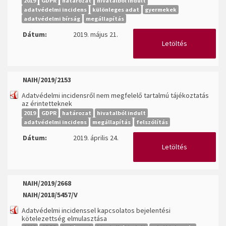
2019
GDPR
határozat
hivatalból indult
adatvédelmi incidens
különleges adat
gyermekek
adatvédelmi bírság
megállapítás
Dátum:
2019. május 21.
Letöltés
NAIH/2019/2153
Adatvédelmi incidensről nem megfelelő tartalmú tájékoztatás
az érintetteknek
2019
GDPR
határozat
hivatalból indult
adatvédelmi incidens
megállapítás
felszólítás
Dátum:
2019. április 24.
Letöltés
NAIH/2019/2668
NAIH/2018/5457/V
Adatvédelmi incidenssel kapcsolatos bejelentési
kötelezettség elmulasztása