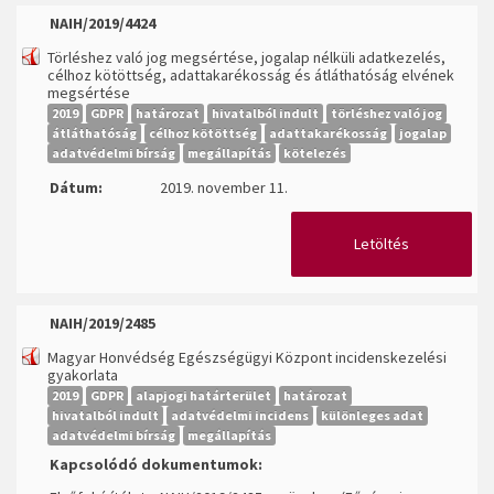
NAIH/2019/4424
Törléshez való jog megsértése, jogalap nélküli adatkezelés,
célhoz kötöttség, adattakarékosság és átláthatóság elvének
megsértése
2019
GDPR
határozat
hivatalból indult
törléshez való jog
átláthatóság
célhoz kötöttség
adattakarékosság
jogalap
adatvédelmi bírság
megállapítás
kötelezés
Dátum:
2019. november 11.
Letöltés
NAIH/2019/2485
Magyar Honvédség Egészségügyi Központ incidenskezelési
gyakorlata
2019
GDPR
alapjogi határterület
határozat
hivatalból indult
adatvédelmi incidens
különleges adat
adatvédelmi bírság
megállapítás
Kapcsolódó dokumentumok: