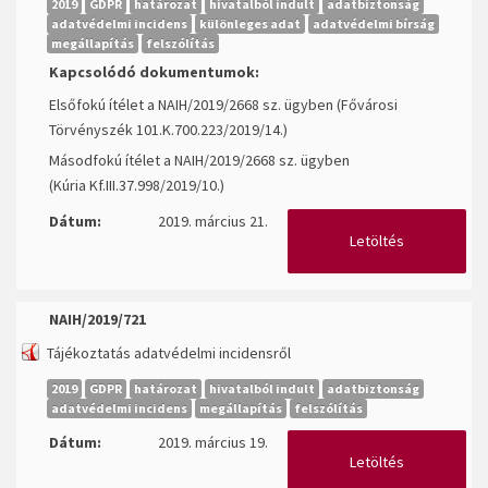
2019
GDPR
határozat
hivatalból indult
adatbiztonság
adatvédelmi incidens
különleges adat
adatvédelmi bírság
megállapítás
felszólítás
Kapcsolódó dokumentumok:
Elsőfokú ítélet a NAIH/2019/2668 sz. ügyben (Fővárosi
Törvényszék 101.K.700.223/2019/14.)
Másodfokú ítélet a NAIH/2019/2668 sz. ügyben
(Kúria Kf.III.37.998/2019/10.)
Dátum:
2019. március 21.
Letöltés
NAIH/2019/721
Tájékoztatás adatvédelmi incidensről
2019
GDPR
határozat
hivatalból indult
adatbiztonság
adatvédelmi incidens
megállapítás
felszólítás
Dátum:
2019. március 19.
Letöltés