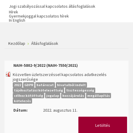
Jogi szabályozással kapcsolatos állásfoglalások
Hírek
Gyermekjoggal kapcsolatos hírek
In English
Kezdőlap
Állásfoglalások
NAIH-5802-9/2022 (NAIH-7550/2021)
Közvetlen üzletszerzéssel kapcsolatos adatkezelés
jogszerűsége
2022
GDPR
határozat
hivatalból indult
tájékoztatási kötelezettség
tisztességesség
célhoz kötöttség
jogalap
hozzájárulás
megállapítás
kötelezés
Dátum:
2022. augusztus 11.
Letöltés