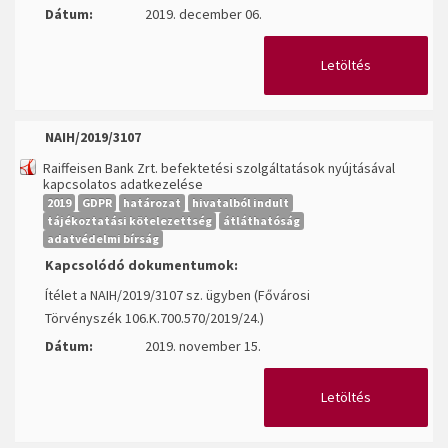
Dátum:
2019. december 06.
Letöltés
NAIH/2019/3107
Raiffeisen Bank Zrt. befektetési szolgáltatások nyújtásával
kapcsolatos adatkezelése
2019
GDPR
határozat
hivatalból indult
tájékoztatási kötelezettség
átláthatóság
adatvédelmi bírság
Kapcsolódó dokumentumok:
Ítélet a NAIH/2019/3107 sz. ügyben (Fővárosi
Törvényszék 106.K.700.570/2019/24.)
Dátum:
2019. november 15.
Letöltés