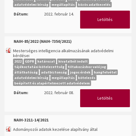
adatvédelmi bírság
megállapítás
közös adatkezelés
Dátum:
2022. február 14.
Letöltés
NAIH-85/2022 (NAIH-7350/2021)
Mesterséges intelligencia alkalmazásának adatvédelmi
kérdései
2022
GDPR
határozat
hivatalból indult
tájékoztatási kötelezettség
tiltakozáshoz való jog
átláthatóság
adatbiztonság
jogos érdek
hangfelvétel
adatvédelmi bírság
megállapítás
kötelezés
beépített és alapértelmezett adatvédelem
Dátum:
2022. február 08.
Letöltés
NAIH-3211-14/2021
Adományozói adatok kezelése alapítvány által