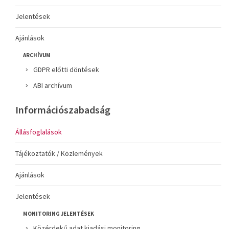
Jelentések
Ajánlások
ARCHÍVUM
GDPR előtti döntések
ABI archívum
Információszabadság
Állásfoglalások
Tájékoztatók / Közlemények
Ajánlások
Jelentések
MONITORING JELENTÉSEK
Közérdekű adat kiadási monitoring