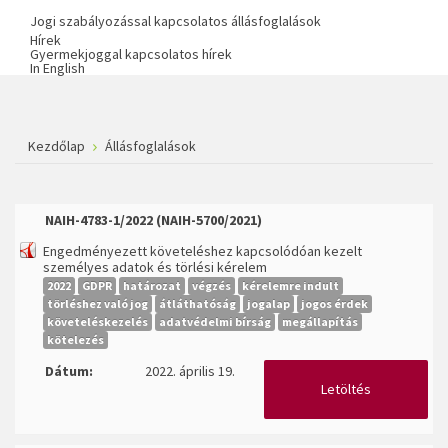
Jogi szabályozással kapcsolatos állásfoglalások
Hírek
Gyermekjoggal kapcsolatos hírek
In English
Kezdőlap
Állásfoglalások
NAIH-4783-1/2022 (NAIH-5700/2021)
Engedményezett követeléshez kapcsolódóan kezelt
személyes adatok és törlési kérelem
2022
GDPR
határozat
végzés
kérelemre indult
törléshez való jog
átláthatóság
jogalap
jogos érdek
követeléskezelés
adatvédelmi bírság
megállapítás
kötelezés
Dátum:
2022. április 19.
Letöltés