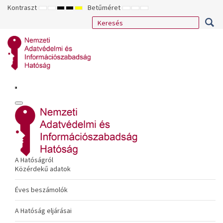
Kontraszt
Betűméret
ALAPÉRTELMEZETT
ÉJSZAKAI
NAGY
NAGY
NAGY
KISEBB
ALAPÉRTELMEZETT
NAGYOBB
MÓD
MÓD
KONTRASZTÚ
KONTRASZTÚ
KONTRASZTÚ
BETŰTÍPUS
BETŰMÉRET
BETŰMÉRET
FEKETE-
FEKETE
SÁRGA
BEÁLLÍTÁSA
BEÁLLÍTÁSA
BEÁLLÍTÁSA
FEHÉR
SÁRGA
FEKETE
MÓD
MÓD
MÓD
A Hatóságról
Közérdekű adatok
Éves beszámolók
A Hatóság eljárásai