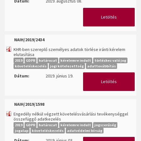
Dátum:
2019. augusztus 08.
Letöltés
NAIH/2019/2434
KHR-ben szereplő személyes adatok törlése iránti kérelem
elutasítása
2019
GDPR
határozat
kérelemre indult
törléshez való jog
követeléskezelés
jogi kötelezettség
adattovábbítás
Dátum:
2019. június 19.
Letöltés
NAIH/2019/1598
Engedély nélkül végzett követelésvásárlási tevékenységgel
összefüggő adatkezelés
2019
GDPR
határozat
kérelemre indult
jogszerűség
jogalap
követeléskezelés
adatvédelmi bírság
Dátum:
2019. június 03.