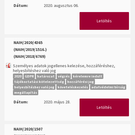
Dátum:
2020. augusztus 06.
Letöltés
NAIH/2020/4365
(NAIH/2019/1516.)
(NAIH/2018/6769)
Személyes adatok jogellenes kelezése, hozzáféréshez,
helyesbítéshez való jog
2020
GDPR
határozat
végzés
kérelemre indult
tájékoztatási kötelezettség
hozzáférési jog
helyesbítéshez való jog
követeléskezelés
adatvédelmi bírság
megállapítás
Dátum:
2020. május 28.
Letöltés
NAIH/2020/1507