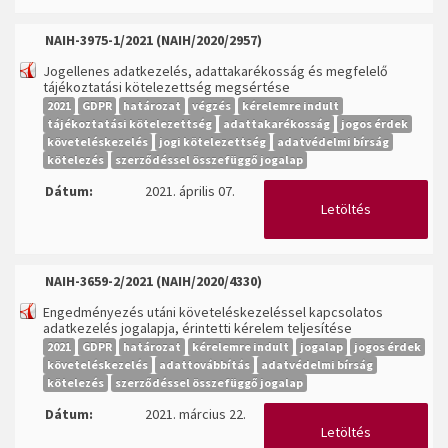
NAIH-3975-1/2021 (
NAIH/2020/2957
)
Jogellenes adatkezelés, adattakarékosság és megfelelő
tájékoztatási kötelezettség megsértése
2021
GDPR
határozat
végzés
kérelemre indult
tájékoztatási kötelezettség
adattakarékosság
jogos érdek
követeléskezelés
jogi kötelezettség
adatvédelmi bírság
kötelezés
szerződéssel összefüggő jogalap
Dátum:
2021. április 07.
Letöltés
NAIH-3659-2/2021 (NAIH/2020/4330)
Engedményezés utáni követeléskezeléssel kapcsolatos
adatkezelés jogalapja, érintetti kérelem teljesítése
2021
GDPR
határozat
kérelemre indult
jogalap
jogos érdek
követeléskezelés
adattovábbítás
adatvédelmi bírság
kötelezés
szerződéssel összefüggő jogalap
Dátum:
2021. március 22.
Letöltés