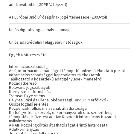
adattovábbítás (GDPR V. fejezet)
Az Európai Unió Bíróságának jogértelmezése (2003-tól)
Uniós digitális jogszabály-csomag
Uniós adatvédelmi felügyeleti hatóságok
Egyéb NAIH részvétel
Információszabadság
Az új információszabadságot támogató online tájékoztató portál
Információszabadsággal kapcsolatos tájékoztatók
Tájékoztató a közérdekű adatigénylések menetéről
Közadatkereső
Releváns jogszabályok
Környezeti információk
Tromsøi Egyezmény
Helyreállítási és Ellenállóképességi Terv 87. Mérföldkő -
Összefoglaló jelentés
Közpénzek felhasználásának átláthatósága
Költségvetési szervek, önkormányzatok stb. szerződési,
támogatási, kifizetési adatai: Központi Információs Közadat-
nyilvántartás
A NAIH közpénzköltés átláthatóságát érintő határozatai
Adatkormányzás
Jogszabályi rendelkezések