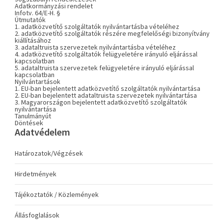
Adatkormányzási rendelet
Infotv. 64/E-H. §
Útmutatók
1. adatközvetítő szolgáltatók nyilvántartásba vételéhez
2. adatközvetítő szolgáltatók részére megfelelőségi bizonyítvány
kiállításához
3. adataltruista szervezetek nyilvántartásba vételéhez
4. adatközvetítő szolgáltatók felügyeletére irányuló eljárással
kapcsolatban
5. adataltruista szervezetek felügyeletére irányuló eljárással
kapcsolatban
Nyilvántartások
1. EU-ban bejelentett adatközvetítő szolgáltatók nyilvántartása
2. EU-ban bejelentett adataltruista szervezetek nyilvántartása
3. Magyarországon bejelentett adatközvetítő szolgáltatók
nyilvántartása
Tanulmányút
Döntések
Adatvédelem
Határozatok/Végzések
Hirdetmények
Tájékoztatók / Közlemények
Állásfoglalások