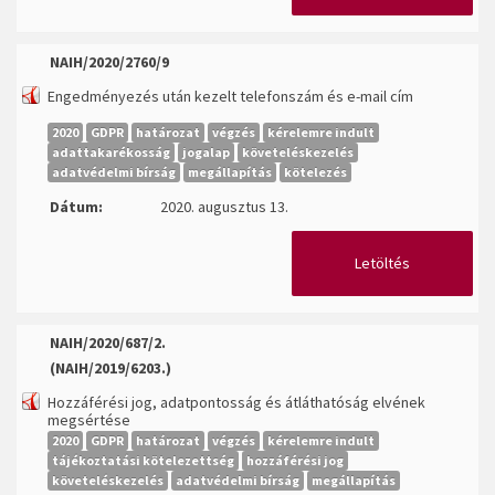
NAIH/2020/2760/9
Engedményezés után kezelt telefonszám és e-mail cím
2020
GDPR
határozat
végzés
kérelemre indult
adattakarékosság
jogalap
követeléskezelés
adatvédelmi bírság
megállapítás
kötelezés
Dátum:
2020. augusztus 13.
Letöltés
NAIH/2020/687/2.
(NAIH/2019/6203.)
Hozzáférési jog, adatpontosság és átláthatóság elvének
megsértése
2020
GDPR
határozat
végzés
kérelemre indult
tájékoztatási kötelezettség
hozzáférési jog
követeléskezelés
adatvédelmi bírság
megállapítás