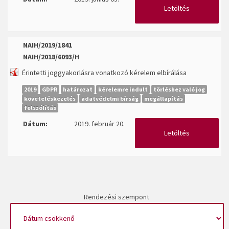
Letöltés
NAIH/2019/1841
NAIH/2018/6093/H
Érintetti joggyakorlásra vonatkozó kérelem elbírálása
2019
GDPR
határozat
kérelemre indult
törléshez való jog
követeléskezelés
adatvédelmi bírság
megállapítás
felszólítás
Dátum:
2019. február 20.
Letöltés
Rendezési szempont