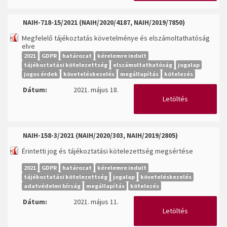
NAIH-718-15/2021 (NAIH/2020/4187, NAIH/2019/7850)
Megfelelő tájékoztatás követelménye és elszámoltathatóság
elve
2021
GDPR
határozat
kérelemre indult
tájékoztatási kötelezettség
elszámoltathatóság
jogalap
jogos érdek
követeléskezelés
megállapítás
kötelezés
Dátum:
2021. május 18.
Letöltés
NAIH-158-3/2021 (NAIH/2020/303, NAIH/2019/2805)
Érintetti jog és tájékoztatási kötelezettség megsértése
2021
GDPR
határozat
kérelemre indult
tájékoztatási kötelezettség
jogalap
követeléskezelés
adatvédelmi bírság
megállapítás
kötelezés
Dátum:
2021. május 11.
Letöltés