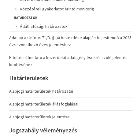
Közzétételi gyakorlatot érintő monitorig
HATÁROZATOK
Átláthatósági határozatok
Adatlap az Infotv. 71/D. § (4) bekezdése alapján teljesítendő a 2025.
évre vonatkozó éves jelentéshez
Kitöltési útmutató a közérdekű adatigénylésekről szóló jelentés
kitöltéséhez
Határterületek
Alapjogi határterületek határozatai
Alapjogi határterületek állásfoglalásai
Alapjogi határterületek jelentései
Jogszabály véleményezés