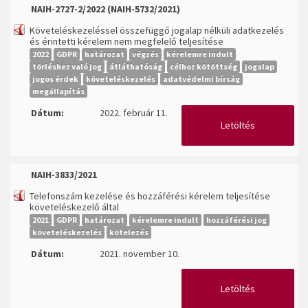
NAIH-2727-2/2022 (NAIH-5732/2021)
Követeléskezeléssel összefüggő jogalap nélküli adatkezelés
és érintetti kérelem nem megfelelő teljesítése
2022
GDPR
határozat
végzés
kérelemre indult
törléshez való jog
átláthatóság
célhoz kötöttség
jogalap
jogos érdek
követeléskezelés
adatvédelmi bírság
megállapítás
Dátum:
2022. február 11.
Letöltés
NAIH-3833/2021
Telefonszám kezelése és hozzáférési kérelem teljesítése
követeléskezelő által
2021
GDPR
határozat
kérelemre indult
hozzáférési jog
követeléskezelés
kötelezés
Dátum:
2021. november 10.
Letöltés