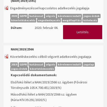
(NAIH/2019/1591)
Engedményezéssel kapcsolatos adatkezelés jogalapja
2020
GDPR
határozat
végzés
kérelemre indult
jogos érdek
követeléskezelés
engedményezés
megállapítás
kötelezés
Dátum:
2020. február 06.
Letöltés
NAIH/2019/2566
Követeléskezelési célból végzett adatkezelés jogalapja
2019
GDPR
határozat
végzés
kérelemre indult
jogalap
jogos érdek
követeléskezelés
Kapcsolódó dokumentumok:
Elsőfokú ítélet a NAIH/2019/2566 sz. ügyben (Fővárosi
Törvényszék 105.K.700.451/2019/9.)
Másodfokú ítélet a NAIH/2019/2566 sz. ügyben
(Kúria Kf.V.39.291/2020/5.)