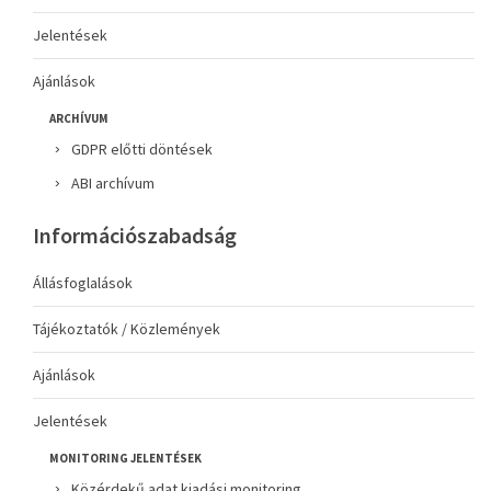
Jelentések
Ajánlások
ARCHÍVUM
GDPR előtti döntések
ABI archívum
Információszabadság
Állásfoglalások
Tájékoztatók / Közlemények
Ajánlások
Jelentések
MONITORING JELENTÉSEK
Közérdekű adat kiadási monitoring