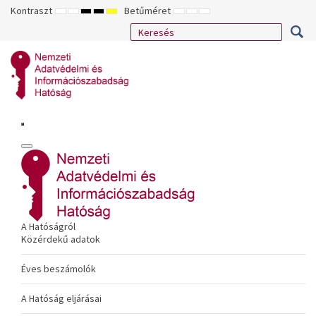
Kontraszt
Betűméret
ALAPÉRTELMEZETT
ÉJSZAKAI
NAGY
NAGY
NAGY
KISEBB
ALAPÉRTELMEZETT
NAGYOBB
MÓD
MÓD
KONTRASZTÚ
KONTRASZTÚ
KONTRASZTÚ
BETŰTÍPUS
BETŰMÉRET
BETŰMÉRET
FEKETE-
FEKETE
SÁRGA
BEÁLLÍTÁSA
BEÁLLÍTÁSA
BEÁLLÍTÁSA
FEHÉR
SÁRGA
FEKETE
MÓD
MÓD
MÓD
A Hatóságról
Közérdekű adatok
Éves beszámolók
A Hatóság eljárásai