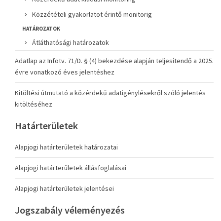
Közzétételi gyakorlatot érintő monitorig
HATÁROZATOK
Átláthatósági határozatok
Adatlap az Infotv. 71/D. § (4) bekezdése alapján teljesítendő a 2025.
évre vonatkozó éves jelentéshez
Kitöltési útmutató a közérdekű adatigénylésekről szóló jelentés
kitöltéséhez
Határterületek
Alapjogi határterületek határozatai
Alapjogi határterületek állásfoglalásai
Alapjogi határterületek jelentései
Jogszabály véleményezés