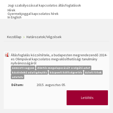
Jogi szabályozással kapcsolatos állásfoglalások
Hírek
Gyermekjoggal kapcsolatos hírek
In English
Kezdőlap
Határozatok/Végzések
Állásfoglalás közzététele, a budapesten megrendezendő 2024-
es Olimpiával kapcsolatos megvalósíthatósági tanulmány
nyilvánosságáról
nemzeti vagyon
döntés megalapozását szolgáló adat
közérdekű adatigénylés
központi költségvetés
üzleti titok
adatelv
Dátum:
2015. augusztus 05.
Letöltés