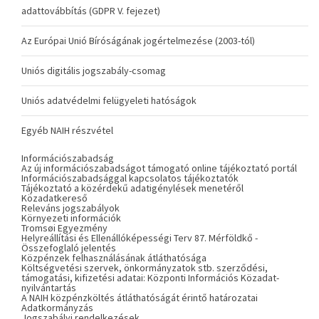
adattovábbítás (GDPR V. fejezet)
Az Európai Unió Bíróságának jogértelmezése (2003-tól)
Uniós digitális jogszabály-csomag
Uniós adatvédelmi felügyeleti hatóságok
Egyéb NAIH részvétel
Információszabadság
Az új információszabadságot támogató online tájékoztató portál
Információszabadsággal kapcsolatos tájékoztatók
Tájékoztató a közérdekű adatigénylések menetéről
Közadatkereső
Releváns jogszabályok
Környezeti információk
Tromsøi Egyezmény
Helyreállítási és Ellenállóképességi Terv 87. Mérföldkő -
Összefoglaló jelentés
Közpénzek felhasználásának átláthatósága
Költségvetési szervek, önkormányzatok stb. szerződési,
támogatási, kifizetési adatai: Központi Információs Közadat-
nyilvántartás
A NAIH közpénzköltés átláthatóságát érintő határozatai
Adatkormányzás
Jogszabályi rendelkezések