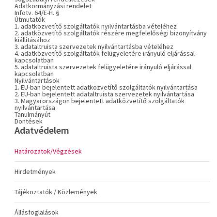
Adatkormányzási rendelet
Infotv. 64/E-H. §
Útmutatók
1. adatközvetítő szolgáltatók nyilvántartásba vételéhez
2. adatközvetítő szolgáltatók részére megfelelőségi bizonyítvány
kiállításához
3. adataltruista szervezetek nyilvántartásba vételéhez
4. adatközvetítő szolgáltatók felügyeletére irányuló eljárással
kapcsolatban
5. adataltruista szervezetek felügyeletére irányuló eljárással
kapcsolatban
Nyilvántartások
1. EU-ban bejelentett adatközvetítő szolgáltatók nyilvántartása
2. EU-ban bejelentett adataltruista szervezetek nyilvántartása
3. Magyarországon bejelentett adatközvetítő szolgáltatók
nyilvántartása
Tanulmányút
Döntések
Adatvédelem
Határozatok/Végzések
Hirdetmények
Tájékoztatók / Közlemények
Állásfoglalások