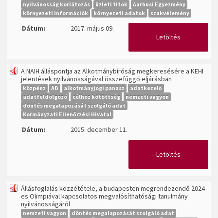
nyilvánosság korlátozás
üzleti titok
Aarhusi Egyezmény
környezeti információk
környezeti adatok
szakvélemény
Dátum:
2017. május 09.
Letöltés
A NAIH álláspontja az Alkotmánybíróság megkeresésére a KEHI
jelentések nyilvánosságával összefüggő eljárásban
közpénz
AB
alkotmányjogi panasz
adatkezelő
adatfeldolgozó
célhoz kötöttség
nemzeti vagyon
döntés megalapozását szolgáló adat
Kormányzati Ellenőrzési Hivatal
Dátum:
2015. december 11.
Letöltés
Állásfoglalás közzététele, a budapesten megrendezendő 2024-
es Olimpiával kapcsolatos megvalósíthatósági tanulmány
nyilvánosságáról
nemzeti vagyon
döntés megalapozását szolgáló adat