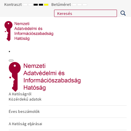
Kontraszt
Betűméret
ALAPÉRTELMEZETT
ÉJSZAKAI
NAGY
NAGY
NAGY
KISEBB
ALAPÉRTELMEZETT
NAGYOBB
MÓD
MÓD
KONTRASZTÚ
KONTRASZTÚ
KONTRASZTÚ
BETŰTÍPUS
BETŰMÉRET
BETŰMÉRET
FEKETE-
FEKETE
SÁRGA
BEÁLLÍTÁSA
BEÁLLÍTÁSA
BEÁLLÍTÁSA
FEHÉR
SÁRGA
FEKETE
MÓD
MÓD
MÓD
A Hatóságról
Közérdekű adatok
Éves beszámolók
A Hatóság eljárásai