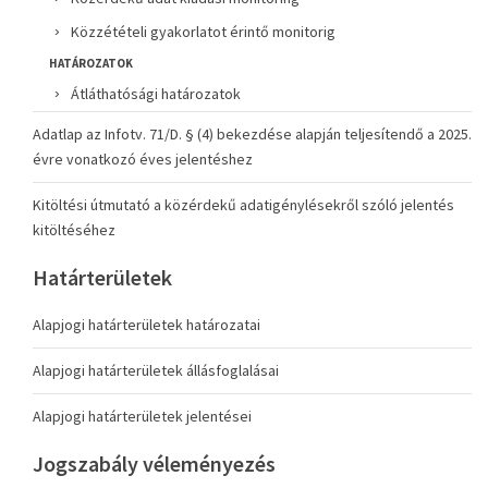
Közzétételi gyakorlatot érintő monitorig
HATÁROZATOK
Átláthatósági határozatok
Adatlap az Infotv. 71/D. § (4) bekezdése alapján teljesítendő a 2025.
évre vonatkozó éves jelentéshez
Kitöltési útmutató a közérdekű adatigénylésekről szóló jelentés
kitöltéséhez
Határterületek
Alapjogi határterületek határozatai
Alapjogi határterületek állásfoglalásai
Alapjogi határterületek jelentései
Jogszabály véleményezés