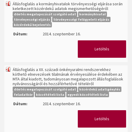
Állásfoglalás a kormányhivatalok törvényességi eljárása során
keletkezett közérdekű adatok megismerhetőségéről
döntés megalapozását szolgáló adat
kormányhivatal
törvényességi eljárás
törvényességi felügyeleti eljárás
közérdekű bejelentés
Dátum:
2014. szeptember 16.
Letöltés
Állásfoglalás a XX. századi önkényuralmi rendszerekhez
köthető elnevezések tilalmának érvényesülése érdekében az
MTA által kiadott, tudományosan megalapozott állásfoglalások
nyilvánosságáról és hozzáférhetővé tételéről
döntés megalapozását szolgáló adat
közérdekű adatigénylés
feladatkör
közzétételi lista
egyedi közzétételi lista
Dátum:
2014. szeptember 16.
Letöltés