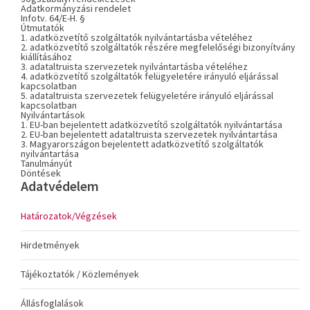
Adatkormányzási rendelet
Infotv. 64/E-H. §
Útmutatók
1. adatközvetítő szolgáltatók nyilvántartásba vételéhez
2. adatközvetítő szolgáltatók részére megfelelőségi bizonyítvány
kiállításához
3. adataltruista szervezetek nyilvántartásba vételéhez
4. adatközvetítő szolgáltatók felügyeletére irányuló eljárással
kapcsolatban
5. adataltruista szervezetek felügyeletére irányuló eljárással
kapcsolatban
Nyilvántartások
1. EU-ban bejelentett adatközvetítő szolgáltatók nyilvántartása
2. EU-ban bejelentett adataltruista szervezetek nyilvántartása
3. Magyarországon bejelentett adatközvetítő szolgáltatók
nyilvántartása
Tanulmányút
Döntések
Adatvédelem
Határozatok/Végzések
Hirdetmények
Tájékoztatók / Közlemények
Állásfoglalások