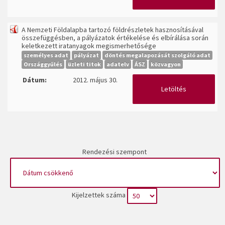
A Nemzeti Földalapba tartozó földrészletek hasznosításával
összefüggésben, a pályázatok értékelése és elbírálása során
keletkezett iratanyagok megismerhetősége
személyes adat
pályázat
döntés megalapozását szolgáló adat
Országgyűlés
üzleti titok
adatelv
ÁSZ
közvagyon
Dátum:
2012. május 30.
Letöltés
Rendezési szempont
Kijelzettek száma