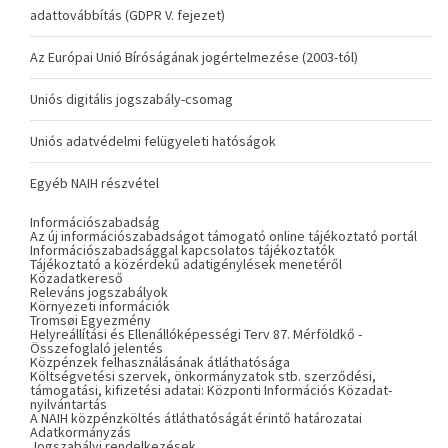
adattovábbítás (GDPR V. fejezet)
Az Európai Unió Bíróságának jogértelmezése (2003-tól)
Uniós digitális jogszabály-csomag
Uniós adatvédelmi felügyeleti hatóságok
Egyéb NAIH részvétel
Információszabadság
Az új információszabadságot támogató online tájékoztató portál
Információszabadsággal kapcsolatos tájékoztatók
Tájékoztató a közérdekű adatigénylések menetéről
Közadatkereső
Releváns jogszabályok
Környezeti információk
Tromsøi Egyezmény
Helyreállítási és Ellenállóképességi Terv 87. Mérföldkő -
Összefoglaló jelentés
Közpénzek felhasználásának átláthatósága
Költségvetési szervek, önkormányzatok stb. szerződési,
támogatási, kifizetési adatai: Központi Információs Közadat-
nyilvántartás
A NAIH közpénzköltés átláthatóságát érintő határozatai
Adatkormányzás
Jogszabályi rendelkezések