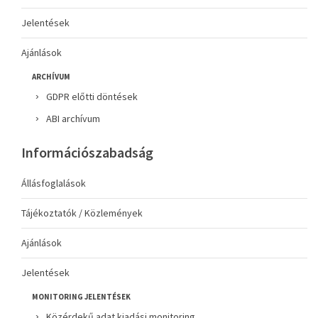
Jelentések
Ajánlások
ARCHÍVUM
GDPR előtti döntések
ABI archívum
Információszabadság
Állásfoglalások
Tájékoztatók / Közlemények
Ajánlások
Jelentések
MONITORING JELENTÉSEK
Közérdekű adat kiadási monitoring