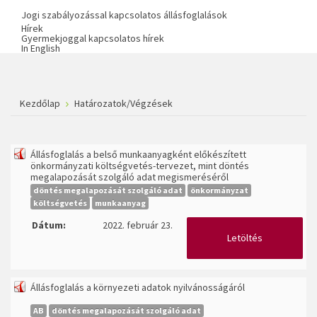
Jogi szabályozással kapcsolatos állásfoglalások
Hírek
Gyermekjoggal kapcsolatos hírek
In English
Kezdőlap
Határozatok/Végzések
Állásfoglalás a belső munkaanyagként előkészített
önkormányzati költségvetés-tervezet, mint döntés
megalapozását szolgáló adat megismeréséről
döntés megalapozását szolgáló adat
önkormányzat
költségvetés
munkaanyag
Dátum:
2022. február 23.
Letöltés
Állásfoglalás a környezeti adatok nyilvánosságáról
AB
döntés megalapozását szolgáló adat