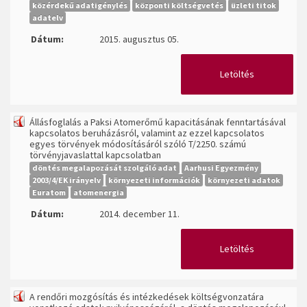
közérdekű adatigénylés
központi költségvetés
üzleti titok
adatelv
Dátum:
2015. augusztus 05.
Letöltés
Állásfoglalás a Paksi Atomerőmű kapacitásának fenntartásával
kapcsolatos beruházásról, valamint az ezzel kapcsolatos
egyes törvények módosításáról szóló T/2250. számú
törvényjavaslattal kapcsolatban
döntés megalapozását szolgáló adat
Aarhusi Egyezmény
2003/4/EK irányelv
környezeti információk
környezeti adatok
Euratom
atomenergia
Dátum:
2014. december 11.
Letöltés
A rendőri mozgósítás és intézkedések költségvonzatára