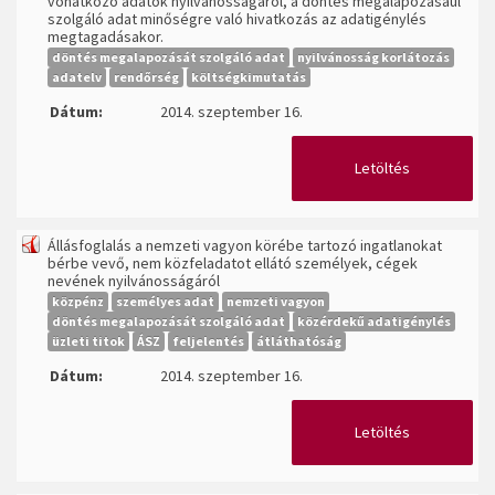
vonatkozó adatok nyilvánosságáról, a döntés megalapozásául
szolgáló adat minőségre való hivatkozás az adatigénylés
megtagadásakor.
döntés megalapozását szolgáló adat
nyilvánosság korlátozás
adatelv
rendőrség
költségkimutatás
Dátum:
2014. szeptember 16.
Letöltés
Állásfoglalás a nemzeti vagyon körébe tartozó ingatlanokat
bérbe vevő, nem közfeladatot ellátó személyek, cégek
nevének nyilvánosságáról
közpénz
személyes adat
nemzeti vagyon
döntés megalapozását szolgáló adat
közérdekű adatigénylés
üzleti titok
ÁSZ
feljelentés
átláthatóság
Dátum:
2014. szeptember 16.
Letöltés