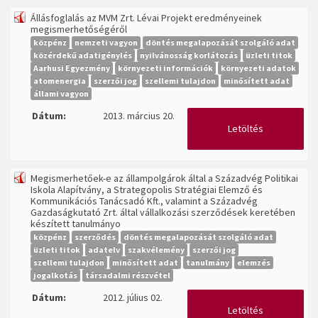
Állásfoglalás az MVM Zrt. Lévai Projekt eredményeinek
megismerhetőségéről
közpénz
nemzeti vagyon
döntés megalapozását szolgáló adat
közérdekű adatigénylés
nyilvánosság korlátozás
üzleti titok
Aarhusi Egyezmény
környezeti információk
környezeti adatok
atomenergia
szerzői jog
szellemi tulajdon
minősített adat
állami vagyon
Dátum:
2013. március 20.
Letöltés
Megismerhetőek-e az állampolgárok által a Századvég Politikai
Iskola Alapítvány, a Strategopolis Stratégiai Elemző és
Kommunikációs Tanácsadó Kft., valamint a Századvég
Gazdaságkutató Zrt. által vállalkozási szerződések keretében
készített tanulmányo
közpénz
szerződés
döntés megalapozását szolgáló adat
üzleti titok
adatelv
szakvélemény
szerzői jog
szellemi tulajdon
minősített adat
tanulmány
elemzés
jogalkotás
társadalmi részvétel
Dátum:
2012. július 02.
Letöltés