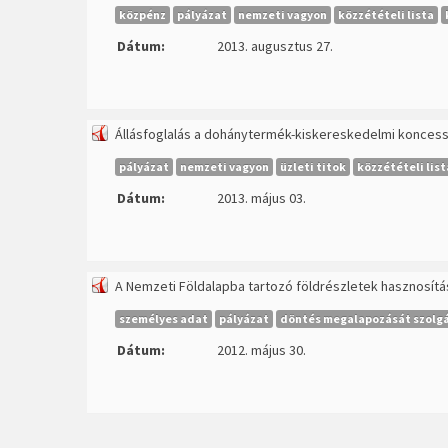
közpénz
pályázat
nemzeti vagyon
közzétételi lista
Dátum:
2013. augusztus 27.
Állásfoglalás a dohánytermék-kiskereskedelmi konces
pályázat
nemzeti vagyon
üzleti titok
közzétételi list
Dátum:
2013. május 03.
A Nemzeti Földalapba tartozó földrészletek hasznosít
személyes adat
pályázat
döntés megalapozását szolgá
Dátum:
2012. május 30.