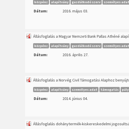
közpénz
alapítvány
gazdálkodó szerv
személyes ada
Dátum:
2016. május 03.
Állásfoglalás a Magyar Nemzeti Bank Pallas Athéné alap
közpénz
alapítvány
gazdálkodó szerv
személyes ada
Dátum:
2016. április 27.
Állásfoglalás a Norvég Civil Támogatási Alaphoz benyúj
közpénz
alapítvány
személyes adat
támogatás
pály
Dátum:
2014. június 04.
Állásfoglalás dohánytermék-kiskereskedelmi jogosults