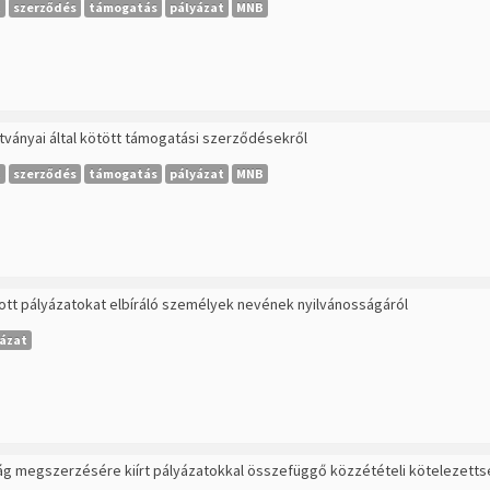
t
szerződés
támogatás
pályázat
MNB
ítványai által kötött támogatási szerződésekről
t
szerződés
támogatás
pályázat
MNB
tott pályázatokat elbíráló személyek nevének nyilvánosságáról
ázat
ág megszerzésére kiírt pályázatokkal összefüggő közzétételi kötelezetts