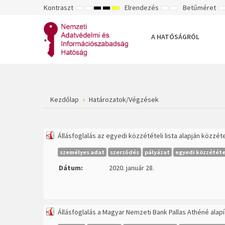
Kontraszt
Elrendezés
Betűméret
ALAPÉRTELMEZETT
ÉJSZAKAI
NAGY
NAGY
NAGY
RÖGZÍTETT
SZÉLES
K
MÓD
MÓD
KONTRASZTÚ
KONTRASZTÚ
KONTRASZTÚ
ELRENDEZÉS
ELRENDEZÉS
FEKETE-
FEKETE
SÁRGA
B
FEHÉR
SÁRGA
FEKETE
A HATÓSÁGRÓL
MÓD
MÓD
MÓD
Kezdőlap
Határozatok/Végzések
Állásfoglalás az egyedi közzétételi lista alapján közzé
személyes adat
szerződés
pályázat
egyedi közzététel
Dátum:
2020. január 28.
Állásfoglalás a Magyar Nemzeti Bank Pallas Athéné alap