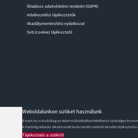
Általános adatvédelmi rendelet (GDPR)
Adatkezelési tájékoztatók
Akadálymentesítési nyilatkozat
Süti (cookie) tájékoztató
Weboldalunkon sütiket használunk
A naih.hu-n kizárólag az oldal működéséhez feltétlenül szükséges és m
A Hatóság oldalán alkalmazott funkcionális sütikről bővebb tájékoztatás
Tájékoztató a sütikről