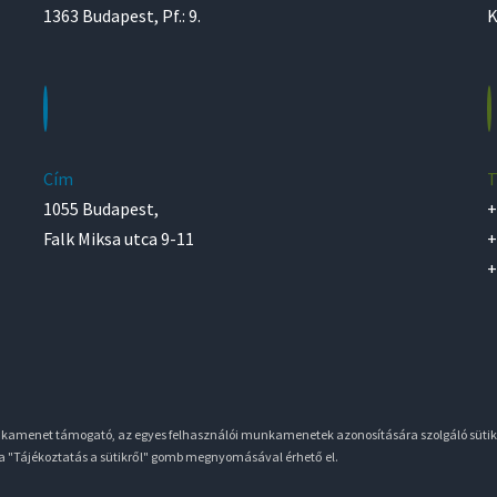
1363 Budapest, Pf.: 9.
K
Cím
T
1055 Budapest,
+
Falk Miksa utca 9-11
+
+
unkamenet támogató, az egyes felhasználói munkamenetek azonosítására szolgáló sütik
 a "Tájékoztatás a sütikről" gomb megnyomásával érhető el.