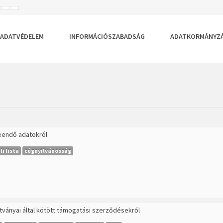
ISEBB
ALAPÉRTELMEZETT
NAGYOBB
BETŰTÍPUS
BETŰMÉRET
BETŰMÉRET
EÁLLÍTÁSA
BEÁLLÍTÁSA
BEÁLLÍTÁSA
ADATVÉDELEM
INFORMÁCIÓSZABADSÁG
ADATKORMÁNYZ
teendő adatokról
i lista
cégnyilvánosság
ítványai által kötött támogatási szerződésekről