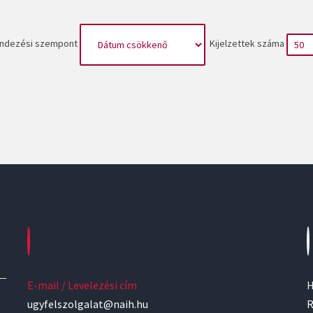
ndezési szempont
Kijelzettek száma
E-mail / Levelezési cím
H
ugyfelszolgalat@naih.hu
R