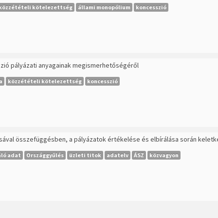
közzétételi kötelezettség
állami monopólium
koncesszió
szió pályázati anyagainak megismerhetőségéről
a
közzétételi kötelezettség
koncesszió
ásával összefüggésben, a pályázatok értékelése és elbírálása során kele
ló adat
Országgyűlés
üzleti titok
adatelv
ÁSZ
közvagyon