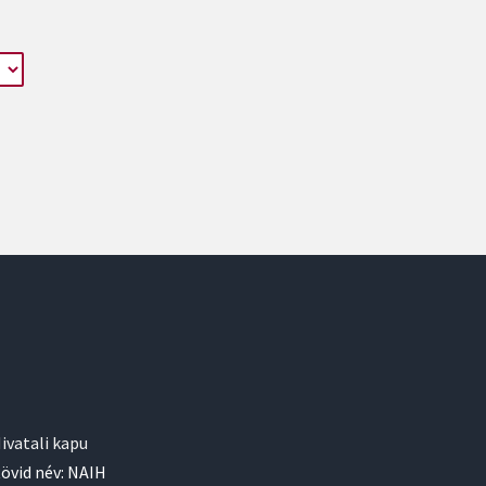
ivatali kapu
övid név: NAIH