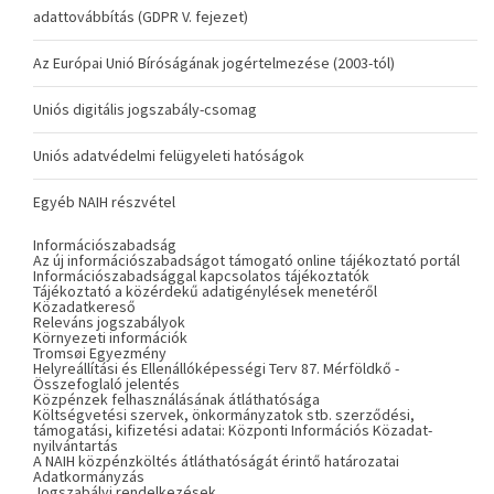
adattovábbítás (GDPR V. fejezet)
Az Európai Unió Bíróságának jogértelmezése (2003-tól)
Uniós digitális jogszabály-csomag
Uniós adatvédelmi felügyeleti hatóságok
Egyéb NAIH részvétel
Információszabadság
Az új információszabadságot támogató online tájékoztató portál
Információszabadsággal kapcsolatos tájékoztatók
Tájékoztató a közérdekű adatigénylések menetéről
Közadatkereső
Releváns jogszabályok
Környezeti információk
Tromsøi Egyezmény
Helyreállítási és Ellenállóképességi Terv 87. Mérföldkő -
Összefoglaló jelentés
Közpénzek felhasználásának átláthatósága
Költségvetési szervek, önkormányzatok stb. szerződési,
támogatási, kifizetési adatai: Központi Információs Közadat-
nyilvántartás
A NAIH közpénzköltés átláthatóságát érintő határozatai
Adatkormányzás
Jogszabályi rendelkezések