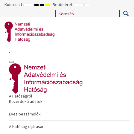
Kontraszt
Betűméret
ALAPÉRTELMEZETT
ÉJSZAKAI
NAGY
NAGY
NAGY
KISEBB
ALAPÉRTELMEZETT
NAGYOBB
MÓD
MÓD
KONTRASZTÚ
KONTRASZTÚ
KONTRASZTÚ
BETŰTÍPUS
BETŰMÉRET
BETŰMÉRET
FEKETE-
FEKETE
SÁRGA
BEÁLLÍTÁSA
BEÁLLÍTÁSA
BEÁLLÍTÁSA
FEHÉR
SÁRGA
FEKETE
MÓD
MÓD
MÓD
A Hatóságról
Közérdekű adatok
Éves beszámolók
A Hatóság eljárásai