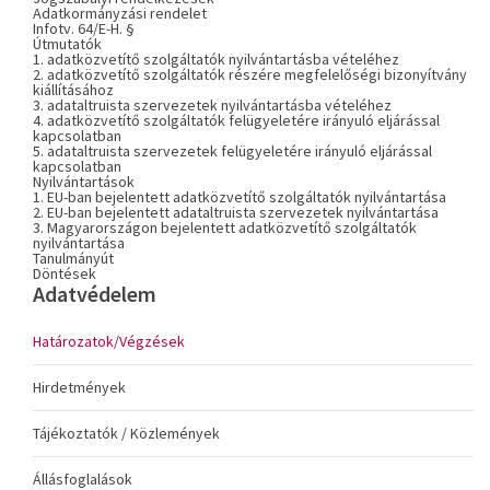
Adatkormányzási rendelet
Infotv. 64/E-H. §
Útmutatók
1. adatközvetítő szolgáltatók nyilvántartásba vételéhez
2. adatközvetítő szolgáltatók részére megfelelőségi bizonyítvány
kiállításához
3. adataltruista szervezetek nyilvántartásba vételéhez
4. adatközvetítő szolgáltatók felügyeletére irányuló eljárással
kapcsolatban
5. adataltruista szervezetek felügyeletére irányuló eljárással
kapcsolatban
Nyilvántartások
1. EU-ban bejelentett adatközvetítő szolgáltatók nyilvántartása
2. EU-ban bejelentett adataltruista szervezetek nyilvántartása
3. Magyarországon bejelentett adatközvetítő szolgáltatók
nyilvántartása
Tanulmányút
Döntések
Adatvédelem
Határozatok/Végzések
Hirdetmények
Tájékoztatók / Közlemények
Állásfoglalások