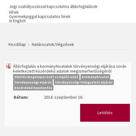
Jogi szabályozással kapcsolatos állásfoglalások
Hírek
Gyermekjoggal kapcsolatos hírek
In English
Kezdőlap
Határozatok/Végzések
Állásfoglalás a kormányhivatalok törvényességi eljárása során
keletkezett közérdekű adatok megismerhetőségéről
döntés megalapozását szolgáló adat
kormányhivatal
törvényességi eljárás
törvényességi felügyeleti eljárás
közérdekű bejelentés
Dátum:
2014. szeptember 16.
Letöltés