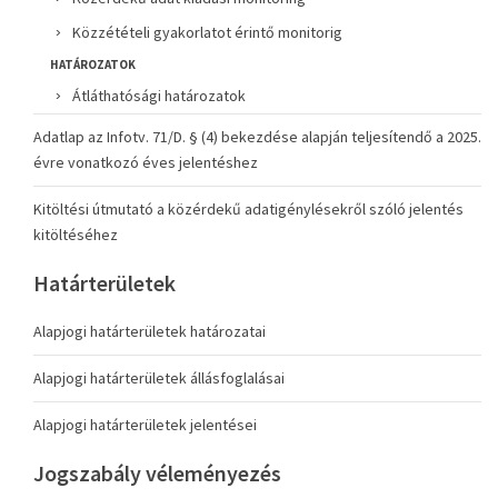
Közzétételi gyakorlatot érintő monitorig
HATÁROZATOK
Átláthatósági határozatok
Adatlap az Infotv. 71/D. § (4) bekezdése alapján teljesítendő a 2025.
évre vonatkozó éves jelentéshez
Kitöltési útmutató a közérdekű adatigénylésekről szóló jelentés
kitöltéséhez
Határterületek
Alapjogi határterületek határozatai
Alapjogi határterületek állásfoglalásai
Alapjogi határterületek jelentései
Jogszabály véleményezés