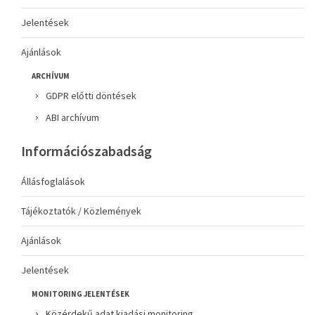
Jelentések
Ajánlások
ARCHÍVUM
GDPR előtti döntések
ABI archívum
Információszabadság
Állásfoglalások
Tájékoztatók / Közlemények
Ajánlások
Jelentések
MONITORING JELENTÉSEK
Közérdekű adat kiadási monitoring