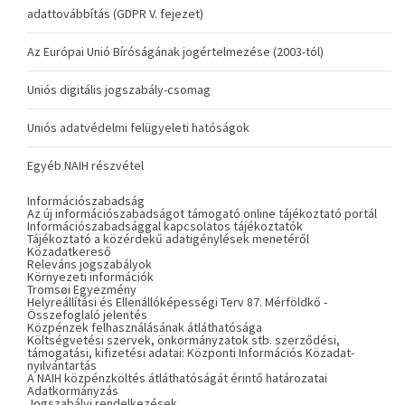
adattovábbítás (GDPR V. fejezet)
Az Európai Unió Bíróságának jogértelmezése (2003-tól)
Uniós digitális jogszabály-csomag
Uniós adatvédelmi felügyeleti hatóságok
Egyéb NAIH részvétel
Információszabadság
Az új információszabadságot támogató online tájékoztató portál
Információszabadsággal kapcsolatos tájékoztatók
Tájékoztató a közérdekű adatigénylések menetéről
Közadatkereső
Releváns jogszabályok
Környezeti információk
Tromsøi Egyezmény
Helyreállítási és Ellenállóképességi Terv 87. Mérföldkő -
Összefoglaló jelentés
Közpénzek felhasználásának átláthatósága
Költségvetési szervek, önkormányzatok stb. szerződési,
támogatási, kifizetési adatai: Központi Információs Közadat-
nyilvántartás
A NAIH közpénzköltés átláthatóságát érintő határozatai
Adatkormányzás
Jogszabályi rendelkezések