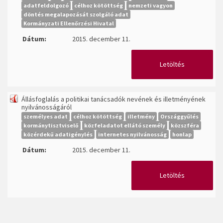
adatfeldolgozó
célhoz kötöttség
nemzeti vagyon
döntés megalapozását szolgáló adat
Kormányzati Ellenőrzési Hivatal
Dátum:
2015. december 11.
Letöltés
Állásfoglalás a politikai tanácsadók nevének és illetményének
nyilvánosságáról
személyes adat
célhoz kötöttség
illetmény
Országgyűlés
kormánytisztviselő
közfeladatot ellátó személy
közszféra
közérdekű adatigénylés
internetes nyilvánosság
honlap
Dátum:
2015. december 11.
Letöltés