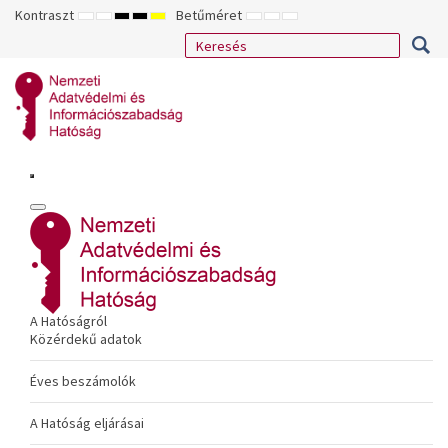
Kontraszt
Betűméret
ALAPÉRTELMEZETT
ÉJSZAKAI
NAGY
NAGY
NAGY
KISEBB
ALAPÉRTELMEZETT
NAGYOBB
MÓD
MÓD
KONTRASZTÚ
KONTRASZTÚ
KONTRASZTÚ
BETŰTÍPUS
BETŰMÉRET
BETŰMÉRET
FEKETE-
FEKETE
SÁRGA
BEÁLLÍTÁSA
BEÁLLÍTÁSA
BEÁLLÍTÁSA
FEHÉR
SÁRGA
FEKETE
MÓD
MÓD
MÓD
A Hatóságról
Közérdekű adatok
Éves beszámolók
A Hatóság eljárásai