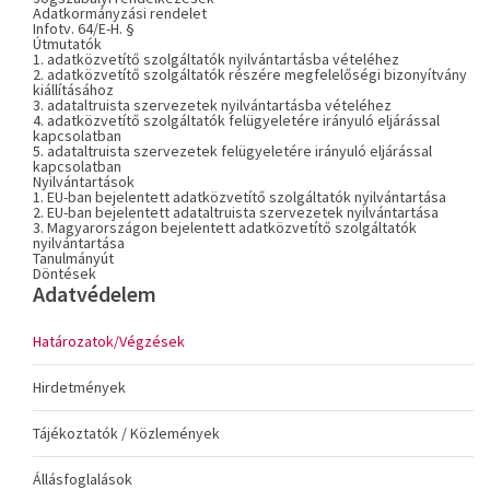
Adatkormányzási rendelet
Infotv. 64/E-H. §
Útmutatók
1. adatközvetítő szolgáltatók nyilvántartásba vételéhez
2. adatközvetítő szolgáltatók részére megfelelőségi bizonyítvány
kiállításához
3. adataltruista szervezetek nyilvántartásba vételéhez
4. adatközvetítő szolgáltatók felügyeletére irányuló eljárással
kapcsolatban
5. adataltruista szervezetek felügyeletére irányuló eljárással
kapcsolatban
Nyilvántartások
1. EU-ban bejelentett adatközvetítő szolgáltatók nyilvántartása
2. EU-ban bejelentett adataltruista szervezetek nyilvántartása
3. Magyarországon bejelentett adatközvetítő szolgáltatók
nyilvántartása
Tanulmányút
Döntések
Adatvédelem
Határozatok/Végzések
Hirdetmények
Tájékoztatók / Közlemények
Állásfoglalások