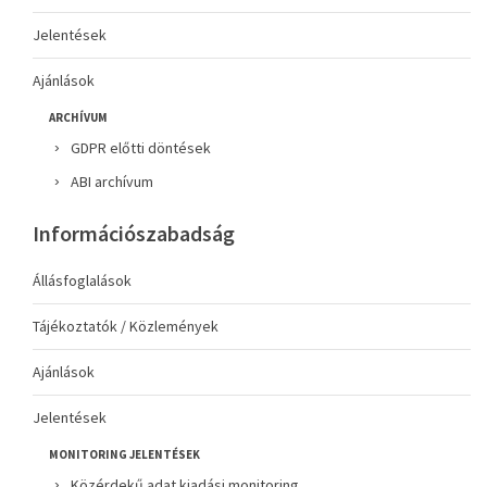
Jelentések
Ajánlások
ARCHÍVUM
GDPR előtti döntések
ABI archívum
Információszabadság
Állásfoglalások
Tájékoztatók / Közlemények
Ajánlások
Jelentések
MONITORING JELENTÉSEK
Közérdekű adat kiadási monitoring