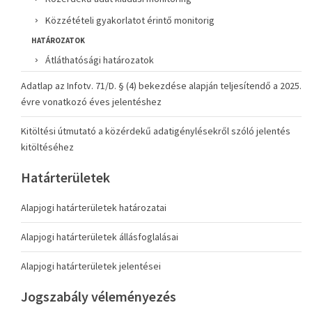
Közzétételi gyakorlatot érintő monitorig
HATÁROZATOK
Átláthatósági határozatok
Adatlap az Infotv. 71/D. § (4) bekezdése alapján teljesítendő a 2025.
évre vonatkozó éves jelentéshez
Kitöltési útmutató a közérdekű adatigénylésekről szóló jelentés
kitöltéséhez
Határterületek
Alapjogi határterületek határozatai
Alapjogi határterületek állásfoglalásai
Alapjogi határterületek jelentései
Jogszabály véleményezés