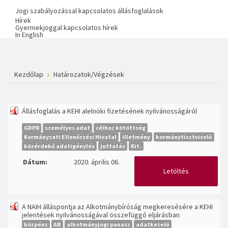
Jogi szabályozással kapcsolatos állásfoglalások
Hírek
Gyermekjoggal kapcsolatos hírek
In English
Kezdőlap
Határozatok/Végzések
Állásfoglalás a KEHI alelnöki fizetésének nyilvánosságáról
GDPR
személyes adat
célhoz kötöttség
Kormányzati Ellenőrzési Hivatal
illetmény
kormánytisztviselő
közérdekű adatigénylés
juttatás
Kit.
Dátum:
2020. április 06.
Letöltés
A NAIH álláspontja az Alkotmánybíróság megkeresésére a KEHI
jelentések nyilvánosságával összefüggő eljárásban
közpénz
AB
alkotmányjogi panasz
adatkezelő