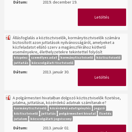
Dátum:
2019. december 19.
Letöltés
Állásfoglalás a köztisztviselők, kormánytisztviselők számára
biztosított azon juttatások nyilvánosságáról, amelyeket a
közfeladatot ellátó szerv a magánszférához köthető
eseményekre, élethelyzetekre tekintettel folyósít
közpénz
személyes adat
kormánytisztviselő
köztisztviselő
juttatás
közszolgálati tisztviselő
Dátum:
2013. január 30.
Letöltés
A polgármesteri hivatalban dolgozó köztisztviselők fizetése,
jutalma, juttatásai, közérdekű adatnak számítanak-e?
kormánytisztviselő
közérdekű adatigénylés
jegyző
köztisztviselő
juttatás
polgármesteri hivatal
fizetés
jutalom
közszolgálati jogviszony
Dátum:
2013. január 02.