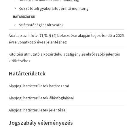
Közzétételi gyakorlatot érintő monitorig
HATÁROZATOK
Átláthatósági határozatok
Adatlap az Infotv. 71/D. § (4) bekezdése alapján teljesítendő a 2025.
évre vonatkozó éves jelentéshez
Kitöltési útmutató a közérdekű adatigénylésekről szóló jelentés
kitöltéséhez
Határterületek
Alapjogi határterületek határozatai
Alapjogi határterületek állásfoglalásai
Alapjogi határterületek jelentései
Jogszabály véleményezés