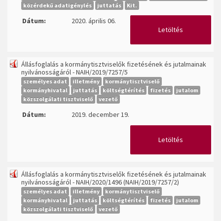
közérdekű adatigénylés
juttatás
Kit.
Dátum:
2020. április 06.
Letöltés
Állásfoglalás a kormánytisztviselők fizetésének és jutalmainak
nyilvánosságáról - NAIH/2019/7257/5
személyes adat
illetmény
kormánytisztviselő
kormányhivatal
juttatás
költségtérítés
fizetés
jutalom
közszolgálati tisztviselő
vezető
Dátum:
2019. december 19.
Letöltés
Állásfoglalás a kormánytisztviselők fizetésének és jutalmainak
nyilvánosságáról - NAIH/2020/1496 (NAIH/2019/7257/2)
személyes adat
illetmény
kormánytisztviselő
kormányhivatal
juttatás
költségtérítés
fizetés
jutalom
közszolgálati tisztviselő
vezető