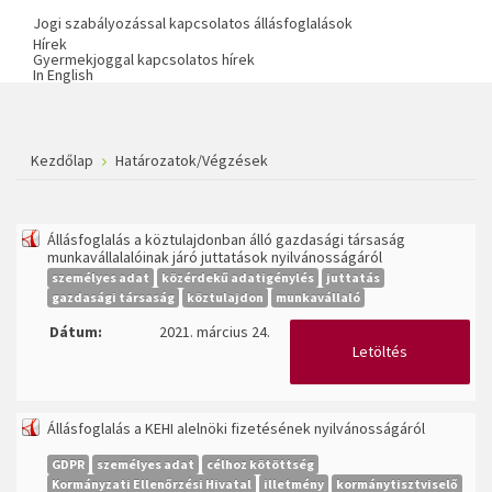
Jogi szabályozással kapcsolatos állásfoglalások
Hírek
Gyermekjoggal kapcsolatos hírek
In English
Kezdőlap
Határozatok/Végzések
Állásfoglalás a köztulajdonban álló gazdasági társaság
munkavállalalóinak járó juttatások nyilvánosságáról
személyes adat
közérdekű adatigénylés
juttatás
gazdasági társaság
köztulajdon
munkavállaló
Dátum:
2021. március 24.
Letöltés
Állásfoglalás a KEHI alelnöki fizetésének nyilvánosságáról
GDPR
személyes adat
célhoz kötöttség
Kormányzati Ellenőrzési Hivatal
illetmény
kormánytisztviselő