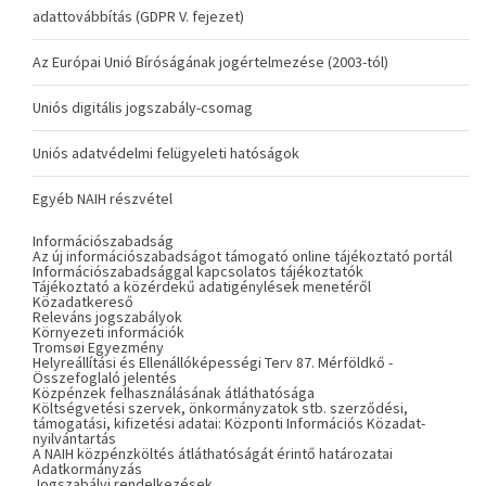
adattovábbítás (GDPR V. fejezet)
Az Európai Unió Bíróságának jogértelmezése (2003-tól)
Uniós digitális jogszabály-csomag
Uniós adatvédelmi felügyeleti hatóságok
Egyéb NAIH részvétel
Információszabadság
Az új információszabadságot támogató online tájékoztató portál
Információszabadsággal kapcsolatos tájékoztatók
Tájékoztató a közérdekű adatigénylések menetéről
Közadatkereső
Releváns jogszabályok
Környezeti információk
Tromsøi Egyezmény
Helyreállítási és Ellenállóképességi Terv 87. Mérföldkő -
Összefoglaló jelentés
Közpénzek felhasználásának átláthatósága
Költségvetési szervek, önkormányzatok stb. szerződési,
támogatási, kifizetési adatai: Központi Információs Közadat-
nyilvántartás
A NAIH közpénzköltés átláthatóságát érintő határozatai
Adatkormányzás
Jogszabályi rendelkezések