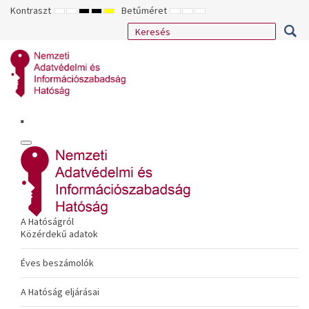
Kontraszt
Betűméret
ALAPÉRTELMEZETT
ÉJSZAKAI
NAGY
NAGY
NAGY
KISEBB
ALAPÉRTELMEZETT
NAGYOBB
MÓD
MÓD
KONTRASZTÚ
KONTRASZTÚ
KONTRASZTÚ
BETŰTÍPUS
BETŰMÉRET
BETŰMÉRET
FEKETE-
FEKETE
SÁRGA
BEÁLLÍTÁSA
BEÁLLÍTÁSA
BEÁLLÍTÁSA
FEHÉR
SÁRGA
FEKETE
MÓD
MÓD
MÓD
A Hatóságról
Közérdekű adatok
Éves beszámolók
A Hatóság eljárásai