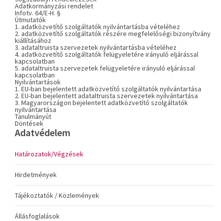
Adatkormányzási rendelet
Infotv. 64/E-H. §
Útmutatók
1. adatközvetítő szolgáltatók nyilvántartásba vételéhez
2. adatközvetítő szolgáltatók részére megfelelőségi bizonyítvány
kiállításához
3. adataltruista szervezetek nyilvántartásba vételéhez
4. adatközvetítő szolgáltatók felügyeletére irányuló eljárással
kapcsolatban
5. adataltruista szervezetek felügyeletére irányuló eljárással
kapcsolatban
Nyilvántartások
1. EU-ban bejelentett adatközvetítő szolgáltatók nyilvántartása
2. EU-ban bejelentett adataltruista szervezetek nyilvántartása
3. Magyarországon bejelentett adatközvetítő szolgáltatók
nyilvántartása
Tanulmányút
Döntések
Adatvédelem
Határozatok/Végzések
Hirdetmények
Tájékoztatók / Közlemények
Állásfoglalások