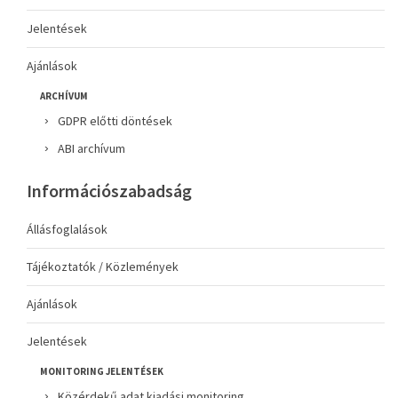
Jelentések
Ajánlások
ARCHÍVUM
GDPR előtti döntések
ABI archívum
Információszabadság
Állásfoglalások
Tájékoztatók / Közlemények
Ajánlások
Jelentések
MONITORING JELENTÉSEK
Közérdekű adat kiadási monitoring