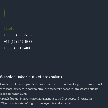
Telefon
+36 (30) 683-5969
+36 (30) 549-6838
+36 (1) 391 1400
Weboldalunkon sütiket használunk
A naih.hu-n kizárólag az oldal működéséhez feltétlenül szükséges és munkamenet
támogató, az egyes felhasználói munkamenetek azonosítására szolgáló sütiket
(cookies) használunk.
A Hatóság oldalán alkalmazott funkcionális sütikről bővebb tájékoztatás a
"Tájékoztatás a sütikről" gomb megnyomásával érhető el.