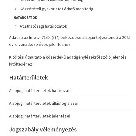
Közzétételi gyakorlatot érintő monitorig
HATÁROZATOK
Átláthatósági határozatok
Adatlap az Infotv. 71/D. § (4) bekezdése alapján teljesítendő a 2025.
évre vonatkozó éves jelentéshez
Kitöltési útmutató a közérdekű adatigénylésekről szóló jelentés
kitöltéséhez
Határterületek
Alapjogi határterületek határozatai
Alapjogi határterületek állásfoglalásai
Alapjogi határterületek jelentései
Jogszabály véleményezés