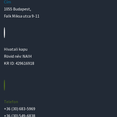
Cím
1055 Budapest,
Falk Miksa utca 9-11
Hivatali kapu
Rövid név: NAIH
KR ID: 429616918
Telefon
+36 (30) 683-5969
+36 (30) 549-6838