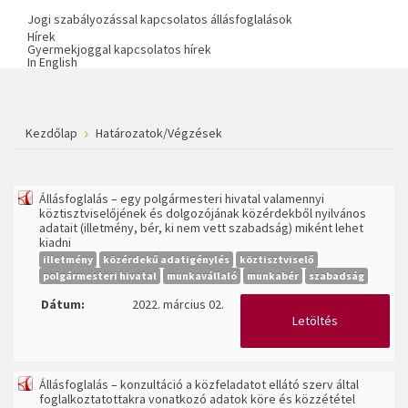
Jogi szabályozással kapcsolatos állásfoglalások
Hírek
Gyermekjoggal kapcsolatos hírek
In English
Kezdőlap
Határozatok/Végzések
Állásfoglalás – egy polgármesteri hivatal valamennyi
köztisztviselőjének és dolgozójának közérdekből nyilvános
adatait (illetmény, bér, ki nem vett szabadság) miként lehet
kiadni
illetmény
közérdekű adatigénylés
köztisztviselő
polgármesteri hivatal
munkavállaló
munkabér
szabadság
Dátum:
2022. március 02.
Letöltés
Állásfoglalás – konzultáció a közfeladatot ellátó szerv által
foglalkoztatottakra vonatkozó adatok köre és közzététel