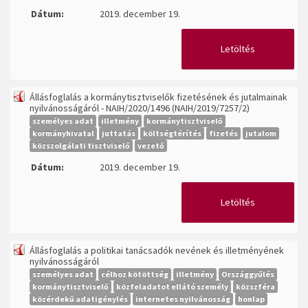
Dátum:
2019. december 19.
Letöltés
Állásfoglalás a kormánytisztviselők fizetésének és jutalmainak
nyilvánosságáról - NAIH/2020/1496 (NAIH/2019/7257/2)
személyes adat
illetmény
kormánytisztviselő
kormányhivatal
juttatás
költségtérítés
fizetés
jutalom
közszolgálati tisztviselő
vezető
Dátum:
2019. december 19.
Letöltés
Állásfoglalás a politikai tanácsadók nevének és illetményének
nyilvánosságáról
személyes adat
célhoz kötöttség
illetmény
Országgyűlés
kormánytisztviselő
közfeladatot ellátó személy
közszféra
közérdekű adatigénylés
internetes nyilvánosság
honlap