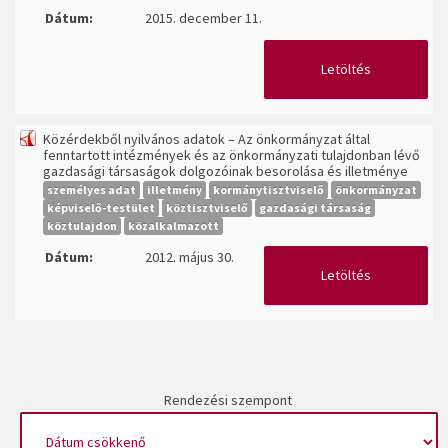
Dátum:
2015. december 11.
Letöltés
Közérdekből nyilvános adatok – Az önkormányzat által
fenntartott intézmények és az önkormányzati tulajdonban lévő
gazdasági társaságok dolgozóinak besorolása és illetménye
személyes adat
illetmény
kormánytisztviselő
önkormányzat
képviselő-testület
köztisztviselő
gazdasági társaság
köztulajdon
közalkalmazott
Dátum:
2012. május 30.
Letöltés
Rendezési szempont