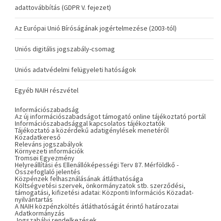
adattovábbítás (GDPR V. fejezet)
Az Európai Unió Bíróságának jogértelmezése (2003-tól)
Uniós digitális jogszabály-csomag
Uniós adatvédelmi felügyeleti hatóságok
Egyéb NAIH részvétel
Információszabadság
Az új információszabadságot támogató online tájékoztató portál
Információszabadsággal kapcsolatos tájékoztatók
Tájékoztató a közérdekű adatigénylések menetéről
Közadatkereső
Releváns jogszabályok
Környezeti információk
Tromsøi Egyezmény
Helyreállítási és Ellenállóképességi Terv 87. Mérföldkő -
Összefoglaló jelentés
Közpénzek felhasználásának átláthatósága
Költségvetési szervek, önkormányzatok stb. szerződési,
támogatási, kifizetési adatai: Központi Információs Közadat-
nyilvántartás
A NAIH közpénzköltés átláthatóságát érintő határozatai
Adatkormányzás
Jogszabályi rendelkezések