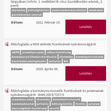
tárgyában ( Infotv. 1. melléklet III. rész Gazdálkodási adatok, 2.
pont)
illetmény
költségtérítés
elektronikus közzététel
munkabér
gazdálkodási adatok
Dátum:
2022. február 18.
Letöltés
Állásfoglalás a KEHI alelnöki fizetésének nyilvánosságáról
GDPR
személyes adat
célhoz kötöttség
Kormányzati Ellenőrzési Hivatal
illetmény
kormánytisztviselő
közérdekű adatigénylés
juttatás
Kit.
Dátum:
2020. április 06.
Letöltés
Állásfoglalás a kormánytisztviselők fizetésének és jutalmainak
nyilvánosságáról - NAIH/2019/7257/5
személyes adat
illetmény
kormánytisztviselő
kormányhivatal
juttatás
költségtérítés
fizetés
jutalom
közszolgálati tisztviselő
vezető