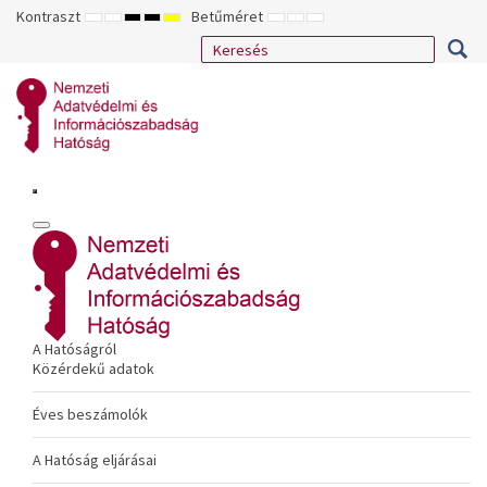
Kontraszt
Betűméret
ALAPÉRTELMEZETT
ÉJSZAKAI
NAGY
NAGY
NAGY
KISEBB
ALAPÉRTELMEZETT
NAGYOBB
MÓD
MÓD
KONTRASZTÚ
KONTRASZTÚ
KONTRASZTÚ
BETŰTÍPUS
BETŰMÉRET
BETŰMÉRET
FEKETE-
FEKETE
SÁRGA
BEÁLLÍTÁSA
BEÁLLÍTÁSA
BEÁLLÍTÁSA
FEHÉR
SÁRGA
FEKETE
MÓD
MÓD
MÓD
A Hatóságról
Közérdekű adatok
Éves beszámolók
A Hatóság eljárásai