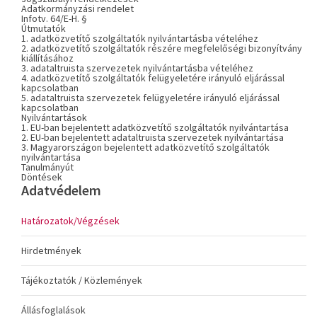
Adatkormányzási rendelet
Infotv. 64/E-H. §
Útmutatók
1. adatközvetítő szolgáltatók nyilvántartásba vételéhez
2. adatközvetítő szolgáltatók részére megfelelőségi bizonyítvány
kiállításához
3. adataltruista szervezetek nyilvántartásba vételéhez
4. adatközvetítő szolgáltatók felügyeletére irányuló eljárással
kapcsolatban
5. adataltruista szervezetek felügyeletére irányuló eljárással
kapcsolatban
Nyilvántartások
1. EU-ban bejelentett adatközvetítő szolgáltatók nyilvántartása
2. EU-ban bejelentett adataltruista szervezetek nyilvántartása
3. Magyarországon bejelentett adatközvetítő szolgáltatók
nyilvántartása
Tanulmányút
Döntések
Adatvédelem
Határozatok/Végzések
Hirdetmények
Tájékoztatók / Közlemények
Állásfoglalások