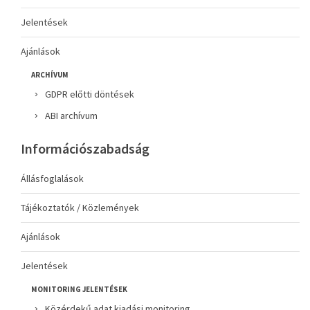
Jelentések
Ajánlások
ARCHÍVUM
GDPR előtti döntések
ABI archívum
Információszabadság
Állásfoglalások
Tájékoztatók / Közlemények
Ajánlások
Jelentések
MONITORING JELENTÉSEK
Közérdekű adat kiadási monitoring