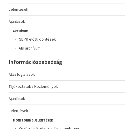
Jelentések
Ajánlások
ARCHÍVUM
GDPR előtti döntések
ABI archívum
Információszabadság
Állásfoglalások
Tájékoztatók / Közlemények
Ajánlások
Jelentések
MONITORING JELENTÉSEK
Közérdekű adat kiadási monitoring