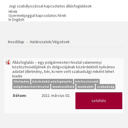
Jogi szabályozással kapcsolatos állásfoglalások
Hírek
Gyermekjoggal kapcsolatos hírek
In English
Kezdőlap
Határozatok/Végzések
Állásfoglalás – egy polgármesteri hivatal valamennyi
köztisztviselőjének és dolgozójának közérdekből nyilvános
adatait (illetmény, bér, ki nem vett szabadság) miként lehet
kiadni
illetmény
közérdekű adatigénylés
köztisztviselő
polgármesteri hivatal
munkavállaló
munkabér
szabadság
Dátum:
2022. március 02.
Letöltés