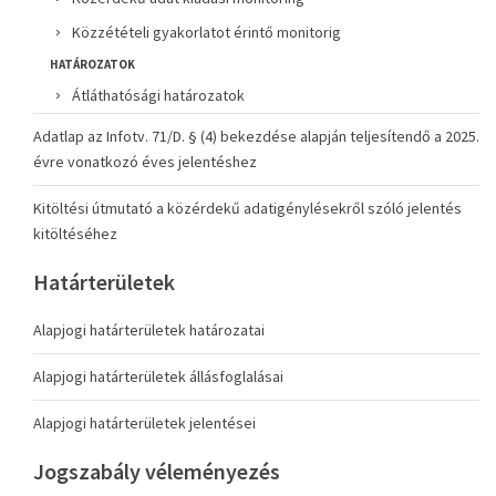
Közzétételi gyakorlatot érintő monitorig
HATÁROZATOK
Átláthatósági határozatok
Adatlap az Infotv. 71/D. § (4) bekezdése alapján teljesítendő a 2025.
évre vonatkozó éves jelentéshez
Kitöltési útmutató a közérdekű adatigénylésekről szóló jelentés
kitöltéséhez
Határterületek
Alapjogi határterületek határozatai
Alapjogi határterületek állásfoglalásai
Alapjogi határterületek jelentései
Jogszabály véleményezés