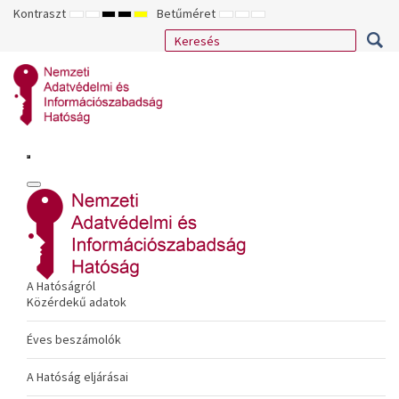
Kontraszt
Betűméret
ALAPÉRTELMEZETT
ÉJSZAKAI
NAGY
NAGY
NAGY
KISEBB
ALAPÉRTELMEZETT
NAGYOBB
MÓD
MÓD
KONTRASZTÚ
KONTRASZTÚ
KONTRASZTÚ
BETŰTÍPUS
BETŰMÉRET
BETŰMÉRET
FEKETE-
FEKETE
SÁRGA
BEÁLLÍTÁSA
BEÁLLÍTÁSA
BEÁLLÍTÁSA
FEHÉR
SÁRGA
FEKETE
MÓD
MÓD
MÓD
A Hatóságról
Közérdekű adatok
Éves beszámolók
A Hatóság eljárásai