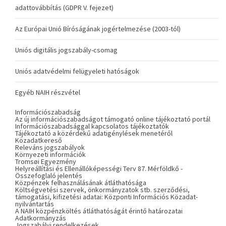
adattovábbítás (GDPR V. fejezet)
Az Európai Unió Bíróságának jogértelmezése (2003-tól)
Uniós digitális jogszabály-csomag
Uniós adatvédelmi felügyeleti hatóságok
Egyéb NAIH részvétel
Információszabadság
Az új információszabadságot támogató online tájékoztató portál
Információszabadsággal kapcsolatos tájékoztatók
Tájékoztató a közérdekű adatigénylések menetéről
Közadatkereső
Releváns jogszabályok
Környezeti információk
Tromsøi Egyezmény
Helyreállítási és Ellenállóképességi Terv 87. Mérföldkő -
Összefoglaló jelentés
Közpénzek felhasználásának átláthatósága
Költségvetési szervek, önkormányzatok stb. szerződési,
támogatási, kifizetési adatai: Központi Információs Közadat-
nyilvántartás
A NAIH közpénzköltés átláthatóságát érintő határozatai
Adatkormányzás
Jogszabályi rendelkezések