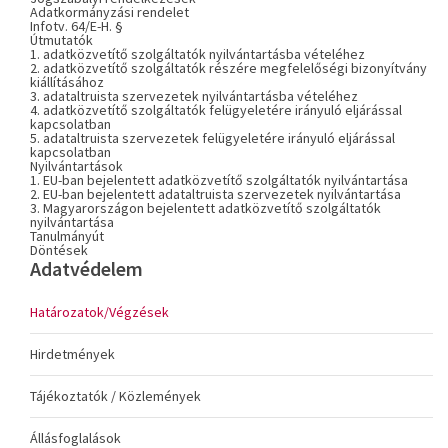
Adatkormányzási rendelet
Infotv. 64/E-H. §
Útmutatók
1. adatközvetítő szolgáltatók nyilvántartásba vételéhez
2. adatközvetítő szolgáltatók részére megfelelőségi bizonyítvány
kiállításához
3. adataltruista szervezetek nyilvántartásba vételéhez
4. adatközvetítő szolgáltatók felügyeletére irányuló eljárással
kapcsolatban
5. adataltruista szervezetek felügyeletére irányuló eljárással
kapcsolatban
Nyilvántartások
1. EU-ban bejelentett adatközvetítő szolgáltatók nyilvántartása
2. EU-ban bejelentett adataltruista szervezetek nyilvántartása
3. Magyarországon bejelentett adatközvetítő szolgáltatók
nyilvántartása
Tanulmányút
Döntések
Adatvédelem
Határozatok/Végzések
Hirdetmények
Tájékoztatók / Közlemények
Állásfoglalások