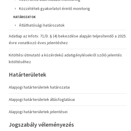
Közzétételi gyakorlatot érintő monitorig
HATÁROZATOK
Átláthatósági határozatok
Adatlap az Infotv. 71/D. § (4) bekezdése alapján teljesítendő a 2025.
évre vonatkozó éves jelentéshez
Kitöltési útmutató a közérdekű adatigénylésekről szóló jelentés
kitöltéséhez
Határterületek
Alapjogi határterületek határozatai
Alapjogi határterületek állásfoglalásai
Alapjogi határterületek jelentései
Jogszabály véleményezés