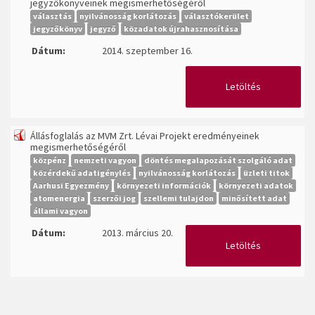
jegyzőkönyveinek megismerhetőségéről
választás
nyilvánosság korlátozás
választókerület
jegyzőkönyv
jegyző
közadatok újrahasznosítása
Dátum:
2014. szeptember 16.
Letöltés
Állásfoglalás az MVM Zrt. Lévai Projekt eredményeinek
megismerhetőségéről
közpénz
nemzeti vagyon
döntés megalapozását szolgáló adat
közérdekű adatigénylés
nyilvánosság korlátozás
üzleti titok
Aarhusi Egyezmény
környezeti információk
környezeti adatok
atomenergia
szerzői jog
szellemi tulajdon
minősített adat
állami vagyon
Dátum:
2013. március 20.
Letöltés