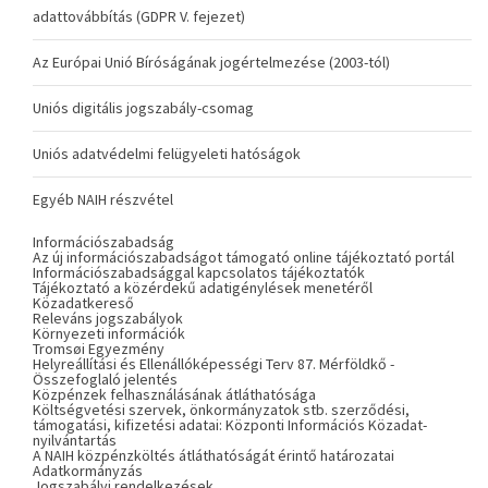
adattovábbítás (GDPR V. fejezet)
Az Európai Unió Bíróságának jogértelmezése (2003-tól)
Uniós digitális jogszabály-csomag
Uniós adatvédelmi felügyeleti hatóságok
Egyéb NAIH részvétel
Információszabadság
Az új információszabadságot támogató online tájékoztató portál
Információszabadsággal kapcsolatos tájékoztatók
Tájékoztató a közérdekű adatigénylések menetéről
Közadatkereső
Releváns jogszabályok
Környezeti információk
Tromsøi Egyezmény
Helyreállítási és Ellenállóképességi Terv 87. Mérföldkő -
Összefoglaló jelentés
Közpénzek felhasználásának átláthatósága
Költségvetési szervek, önkormányzatok stb. szerződési,
támogatási, kifizetési adatai: Központi Információs Közadat-
nyilvántartás
A NAIH közpénzköltés átláthatóságát érintő határozatai
Adatkormányzás
Jogszabályi rendelkezések