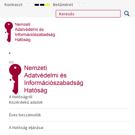
Kontraszt
Betűméret
ALAPÉRTELMEZETT
ÉJSZAKAI
NAGY
NAGY
NAGY
KISEBB
ALAPÉRTELMEZETT
NAGYOBB
MÓD
MÓD
KONTRASZTÚ
KONTRASZTÚ
KONTRASZTÚ
BETŰTÍPUS
BETŰMÉRET
BETŰMÉRET
FEKETE-
FEKETE
SÁRGA
BEÁLLÍTÁSA
BEÁLLÍTÁSA
BEÁLLÍTÁSA
FEHÉR
SÁRGA
FEKETE
MÓD
MÓD
MÓD
A Hatóságról
Közérdekű adatok
Éves beszámolók
A Hatóság eljárásai