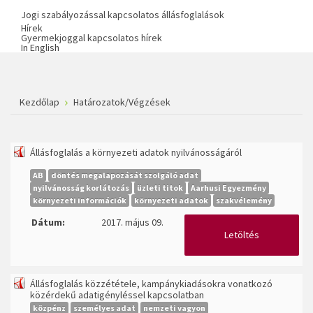
Jogi szabályozással kapcsolatos állásfoglalások
Hírek
Gyermekjoggal kapcsolatos hírek
In English
Kezdőlap
Határozatok/Végzések
Állásfoglalás a környezeti adatok nyilvánosságáról
AB
döntés megalapozását szolgáló adat
nyilvánosság korlátozás
üzleti titok
Aarhusi Egyezmény
környezeti információk
környezeti adatok
szakvélemény
Dátum:
2017. május 09.
Letöltés
Állásfoglalás közzététele, kampánykiadásokra vonatkozó
közérdekű adatigényléssel kapcsolatban
közpénz
személyes adat
nemzeti vagyon