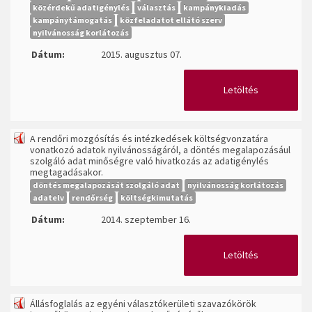
közérdekű adatigénylés
választás
kampánykiadás
kampánytámogatás
közfeladatot ellátó szerv
nyilvánosság korlátozás
Dátum:
2015. augusztus 07.
Letöltés
A rendőri mozgósítás és intézkedések költségvonzatára
vonatkozó adatok nyilvánosságáról, a döntés megalapozásául
szolgáló adat minőségre való hivatkozás az adatigénylés
megtagadásakor.
döntés megalapozását szolgáló adat
nyilvánosság korlátozás
adatelv
rendőrség
költségkimutatás
Dátum:
2014. szeptember 16.
Letöltés
Állásfoglalás az egyéni választókerületi szavazókörök