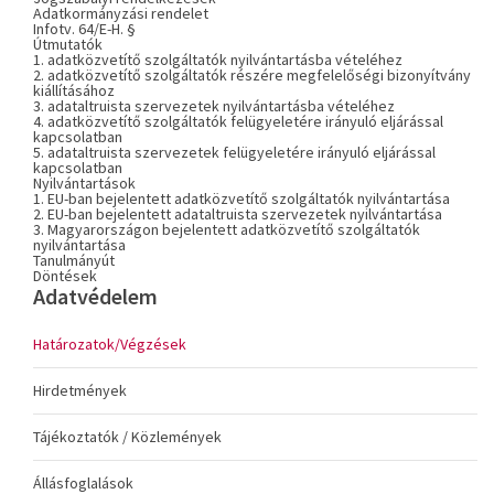
Adatkormányzási rendelet
Infotv. 64/E-H. §
Útmutatók
1. adatközvetítő szolgáltatók nyilvántartásba vételéhez
2. adatközvetítő szolgáltatók részére megfelelőségi bizonyítvány
kiállításához
3. adataltruista szervezetek nyilvántartásba vételéhez
4. adatközvetítő szolgáltatók felügyeletére irányuló eljárással
kapcsolatban
5. adataltruista szervezetek felügyeletére irányuló eljárással
kapcsolatban
Nyilvántartások
1. EU-ban bejelentett adatközvetítő szolgáltatók nyilvántartása
2. EU-ban bejelentett adataltruista szervezetek nyilvántartása
3. Magyarországon bejelentett adatközvetítő szolgáltatók
nyilvántartása
Tanulmányút
Döntések
Adatvédelem
Határozatok/Végzések
Hirdetmények
Tájékoztatók / Közlemények
Állásfoglalások