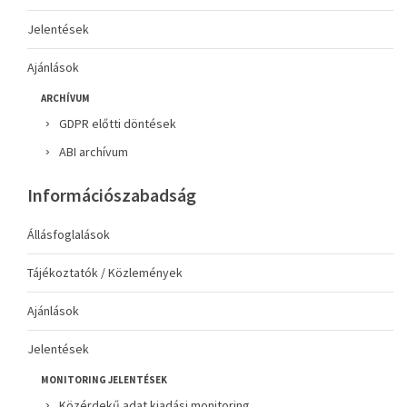
Jelentések
Ajánlások
ARCHÍVUM
GDPR előtti döntések
ABI archívum
Információszabadság
Állásfoglalások
Tájékoztatók / Közlemények
Ajánlások
Jelentések
MONITORING JELENTÉSEK
Közérdekű adat kiadási monitoring