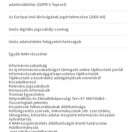
adattovábbítás (GDPR V. fejezet)
Az Európai Unió Bíróságának jogértelmezése (2003-tól)
Uniós digitális jogszabály-csomag
Uniós adatvédelmi felügyeleti hatóságok
Egyéb NAIH részvétel
Információszabadság
Az új információszabadságot támogató online tájékoztató portál
Információszabadsággal kapcsolatos tájékoztatók
Tájékoztató a közérdekű adatigénylések menetéről
Közadatkereső
Releváns jogszabályok
Környezeti információk
Tromsøi Egyezmény
Helyreállítási és Ellenállóképességi Terv 87. Mérföldkő -
Összefoglaló jelentés
Közpénzek felhasználásának átláthatósága
Költségvetési szervek, önkormányzatok stb. szerződési,
támogatási, kifizetési adatai: Központi Információs Közadat-
nyilvántartás
A NAIH közpénzköltés átláthatóságát érintő határozatai
Adatkormányzás
Jogszabályi rendelkezések