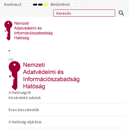
Kontraszt
Betűméret
ALAPÉRTELMEZETT
ÉJSZAKAI
NAGY
NAGY
NAGY
KISEBB
ALAPÉRTELMEZETT
NAGYOBB
MÓD
MÓD
KONTRASZTÚ
KONTRASZTÚ
KONTRASZTÚ
BETŰTÍPUS
BETŰMÉRET
BETŰMÉRET
FEKETE-
FEKETE
SÁRGA
BEÁLLÍTÁSA
BEÁLLÍTÁSA
BEÁLLÍTÁSA
FEHÉR
SÁRGA
FEKETE
MÓD
MÓD
MÓD
A Hatóságról
Közérdekű adatok
Éves beszámolók
A Hatóság eljárásai