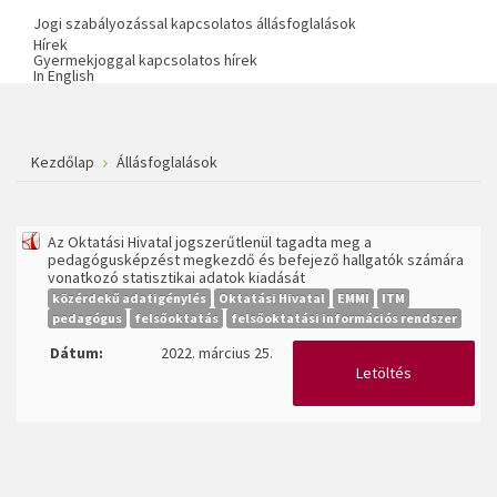
Jogi szabályozással kapcsolatos állásfoglalások
Hírek
Gyermekjoggal kapcsolatos hírek
In English
Kezdőlap
Állásfoglalások
Az Oktatási Hivatal jogszerűtlenül tagadta meg a
pedagógusképzést megkezdő és befejező hallgatók számára
vonatkozó statisztikai adatok kiadását
közérdekű adatigénylés
Oktatási Hivatal
EMMI
ITM
pedagógus
felsőoktatás
felsőoktatási információs rendszer
Dátum:
2022. március 25.
Letöltés