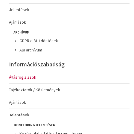
Jelentések
Ajánlások
ARCHÍVUM
GDPR előtti döntések
ABI archívum
Információszabadság
Állásfoglalások
Tájékoztatók / Közlemények
Ajánlások
Jelentések
MONITORING JELENTÉSEK
Közérdekű adat kiadási monitoring