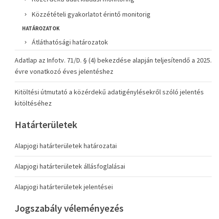
Közzétételi gyakorlatot érintő monitorig
HATÁROZATOK
Átláthatósági határozatok
Adatlap az Infotv. 71/D. § (4) bekezdése alapján teljesítendő a 2025.
évre vonatkozó éves jelentéshez
Kitöltési útmutató a közérdekű adatigénylésekről szóló jelentés
kitöltéséhez
Határterületek
Alapjogi határterületek határozatai
Alapjogi határterületek állásfoglalásai
Alapjogi határterületek jelentései
Jogszabály véleményezés