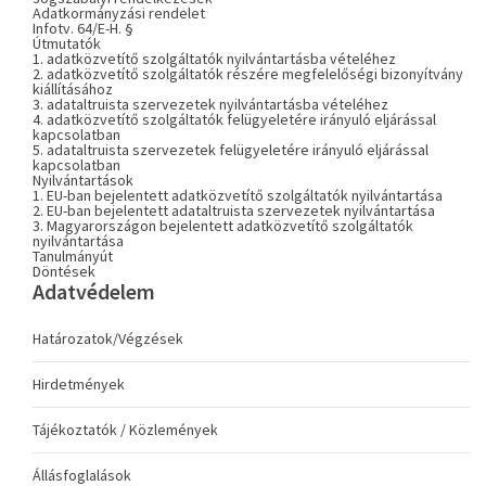
Adatkormányzási rendelet
Infotv. 64/E-H. §
Útmutatók
1. adatközvetítő szolgáltatók nyilvántartásba vételéhez
2. adatközvetítő szolgáltatók részére megfelelőségi bizonyítvány
kiállításához
3. adataltruista szervezetek nyilvántartásba vételéhez
4. adatközvetítő szolgáltatók felügyeletére irányuló eljárással
kapcsolatban
5. adataltruista szervezetek felügyeletére irányuló eljárással
kapcsolatban
Nyilvántartások
1. EU-ban bejelentett adatközvetítő szolgáltatók nyilvántartása
2. EU-ban bejelentett adataltruista szervezetek nyilvántartása
3. Magyarországon bejelentett adatközvetítő szolgáltatók
nyilvántartása
Tanulmányút
Döntések
Adatvédelem
Határozatok/Végzések
Hirdetmények
Tájékoztatók / Közlemények
Állásfoglalások