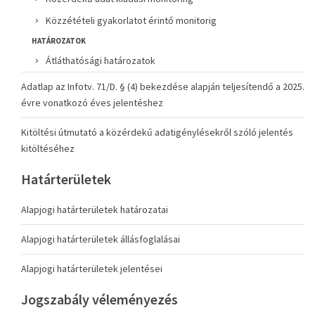
Közzétételi gyakorlatot érintő monitorig
HATÁROZATOK
Átláthatósági határozatok
Adatlap az Infotv. 71/D. § (4) bekezdése alapján teljesítendő a 2025.
évre vonatkozó éves jelentéshez
Kitöltési útmutató a közérdekű adatigénylésekről szóló jelentés
kitöltéséhez
Határterületek
Alapjogi határterületek határozatai
Alapjogi határterületek állásfoglalásai
Alapjogi határterületek jelentései
Jogszabály véleményezés