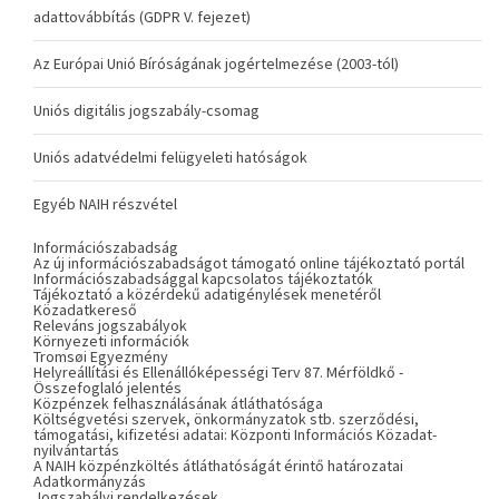
adattovábbítás (GDPR V. fejezet)
Az Európai Unió Bíróságának jogértelmezése (2003-tól)
Uniós digitális jogszabály-csomag
Uniós adatvédelmi felügyeleti hatóságok
Egyéb NAIH részvétel
Információszabadság
Az új információszabadságot támogató online tájékoztató portál
Információszabadsággal kapcsolatos tájékoztatók
Tájékoztató a közérdekű adatigénylések menetéről
Közadatkereső
Releváns jogszabályok
Környezeti információk
Tromsøi Egyezmény
Helyreállítási és Ellenállóképességi Terv 87. Mérföldkő -
Összefoglaló jelentés
Közpénzek felhasználásának átláthatósága
Költségvetési szervek, önkormányzatok stb. szerződési,
támogatási, kifizetési adatai: Központi Információs Közadat-
nyilvántartás
A NAIH közpénzköltés átláthatóságát érintő határozatai
Adatkormányzás
Jogszabályi rendelkezések