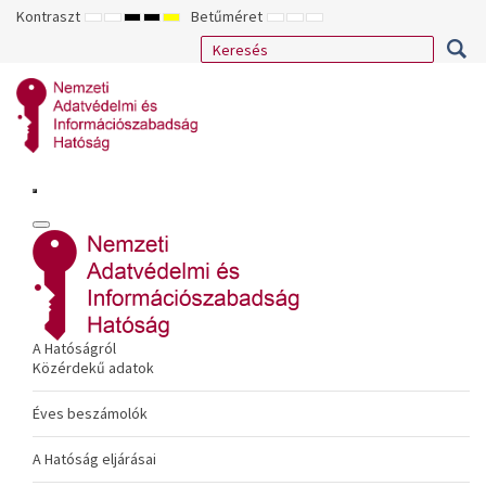
Kontraszt
Betűméret
ALAPÉRTELMEZETT
ÉJSZAKAI
NAGY
NAGY
NAGY
KISEBB
ALAPÉRTELMEZETT
NAGYOBB
MÓD
MÓD
KONTRASZTÚ
KONTRASZTÚ
KONTRASZTÚ
BETŰTÍPUS
BETŰMÉRET
BETŰMÉRET
FEKETE-
FEKETE
SÁRGA
BEÁLLÍTÁSA
BEÁLLÍTÁSA
BEÁLLÍTÁSA
FEHÉR
SÁRGA
FEKETE
MÓD
MÓD
MÓD
A Hatóságról
Közérdekű adatok
Éves beszámolók
A Hatóság eljárásai