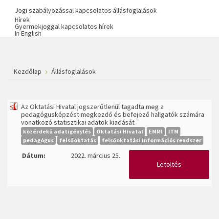
Jogi szabályozással kapcsolatos állásfoglalások
Hírek
Gyermekjoggal kapcsolatos hírek
In English
Kezdőlap
Állásfoglalások
Az Oktatási Hivatal jogszerűtlenül tagadta meg a
pedagógusképzést megkezdő és befejező hallgatók számára
vonatkozó statisztikai adatok kiadását
közérdekű adatigénylés
Oktatási Hivatal
EMMI
ITM
pedagógus
felsőoktatás
felsőoktatási információs rendszer
Dátum:
2022. március 25.
Letöltés