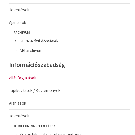
Jelentések
Ajánlások
ARCHÍVUM
GDPR előtti döntések
ABI archívum
Információszabadság
Állásfoglalások
Tájékoztatók / Közlemények
Ajánlások
Jelentések
MONITORING JELENTÉSEK
Közérdekű adat kiadási monitoring