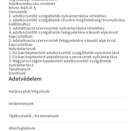
Adatkormányzási rendelet
Infotv. 64/E-H. §
Útmutatók
1. adatközvetítő szolgáltatók nyilvántartásba vételéhez
2. adatközvetítő szolgáltatók részére megfelelőségi bizonyítvány
kiállításához
3. adataltruista szervezetek nyilvántartásba vételéhez
4. adatközvetítő szolgáltatók felügyeletére irányuló eljárással
kapcsolatban
5. adataltruista szervezetek felügyeletére irányuló eljárással
kapcsolatban
Nyilvántartások
1. EU-ban bejelentett adatközvetítő szolgáltatók nyilvántartása
2. EU-ban bejelentett adataltruista szervezetek nyilvántartása
3. Magyarországon bejelentett adatközvetítő szolgáltatók
nyilvántartása
Tanulmányút
Döntések
Adatvédelem
Határozatok/Végzések
Hirdetmények
Tájékoztatók / Közlemények
Állásfoglalások