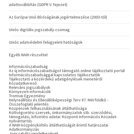
adattovábbítás (GDPR V. fejezet)
Az Európai Unió Bíróságának jogértelmezése (2003-tól)
Uniós digitális jogszabály-csomag
Uniós adatvédelmi felügyeleti hatóságok
Egyéb NAIH részvétel
Információszabadság
Az új információszabadságot támogató online tájékoztató portál
Információszabadsággal kapcsolatos tájékoztatók
Tájékoztató a közérdekű adatigénylések menetéről
Közadatkereső
Releváns jogszabályok
Környezeti információk
Tromsøi Egyezmény
Helyreállítási és Ellenállóképességi Terv 87. Mérföldkő -
Összefoglaló jelentés
Közpénzek felhasználásának átláthatósága
Költségvetési szervek, önkormányzatok stb. szerződési,
támogatási, kifizetési adatai: Központi Információs Közadat-
nyilvántartás
A NAIH közpénzköltés átláthatóságát érintő határozatai
Adatkormányzás
Jogszabályi rendelkezések