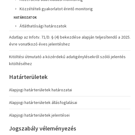
Közzétételi gyakorlatot érintő monitorig
HATÁROZATOK
Átláthatósági határozatok
Adatlap az Infotv. 71/D. § (4) bekezdése alapján teljesítendő a 2025.
évre vonatkozó éves jelentéshez
Kitöltési útmutató a közérdekű adatigénylésekről szóló jelentés
kitöltéséhez
Határterületek
Alapjogi határterületek határozatai
Alapjogi határterületek állásfoglalásai
Alapjogi határterületek jelentései
Jogszabály véleményezés