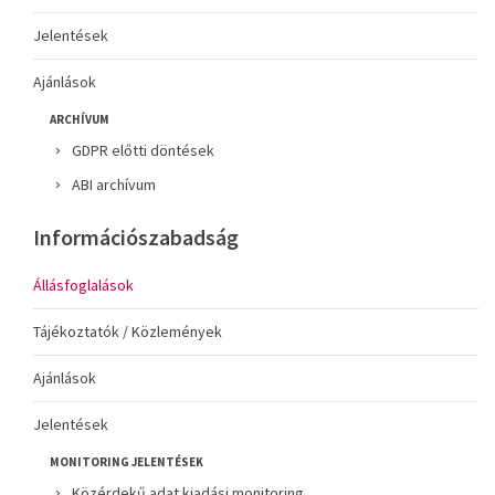
Jelentések
Ajánlások
ARCHÍVUM
GDPR előtti döntések
ABI archívum
Információszabadság
Állásfoglalások
Tájékoztatók / Közlemények
Ajánlások
Jelentések
MONITORING JELENTÉSEK
Közérdekű adat kiadási monitoring