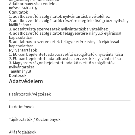
Adatkormányzási rendelet
Infotv. 64/E-H. §
Útmutatók
1. adatközvetítő szolgáltatók nyilvántartásba vételéhez
2. adatközvetítő szolgáltatók részére megfelelőségi bizonyítvány
kiállításához
3. adataltruista szervezetek nyilvántartásba vételéhez
4. adatközvetítő szolgáltatók felügyeletére irányuló eljárással
kapcsolatban
5. adataltruista szervezetek felügyeletére irányuló eljárással
kapcsolatban
Nyilvántartások
1. EU-ban bejelentett adatközvetítő szolgáltatók nyilvántartása
2. EU-ban bejelentett adataltruista szervezetek nyilvántartása
3. Magyarországon bejelentett adatközvetítő szolgáltatók
nyilvántartása
Tanulmányút
Döntések
Adatvédelem
Határozatok/Végzések
Hirdetmények
Tájékoztatók / Közlemények
Állásfoglalások