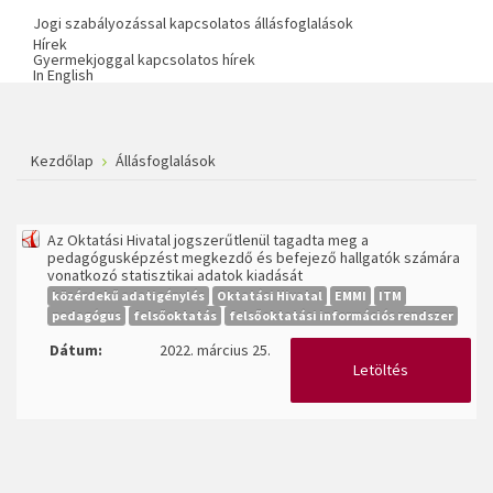
Jogi szabályozással kapcsolatos állásfoglalások
Hírek
Gyermekjoggal kapcsolatos hírek
In English
Kezdőlap
Állásfoglalások
Az Oktatási Hivatal jogszerűtlenül tagadta meg a
pedagógusképzést megkezdő és befejező hallgatók számára
vonatkozó statisztikai adatok kiadását
közérdekű adatigénylés
Oktatási Hivatal
EMMI
ITM
pedagógus
felsőoktatás
felsőoktatási információs rendszer
Dátum:
2022. március 25.
Letöltés