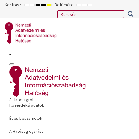
Kontraszt
Betűméret
ALAPÉRTELMEZETT
ÉJSZAKAI
NAGY
NAGY
NAGY
KISEBB
ALAPÉRTELMEZETT
NAGYOBB
MÓD
MÓD
KONTRASZTÚ
KONTRASZTÚ
KONTRASZTÚ
BETŰTÍPUS
BETŰMÉRET
BETŰMÉRET
FEKETE-
FEKETE
SÁRGA
BEÁLLÍTÁSA
BEÁLLÍTÁSA
BEÁLLÍTÁSA
FEHÉR
SÁRGA
FEKETE
MÓD
MÓD
MÓD
A Hatóságról
Közérdekű adatok
Éves beszámolók
A Hatóság eljárásai