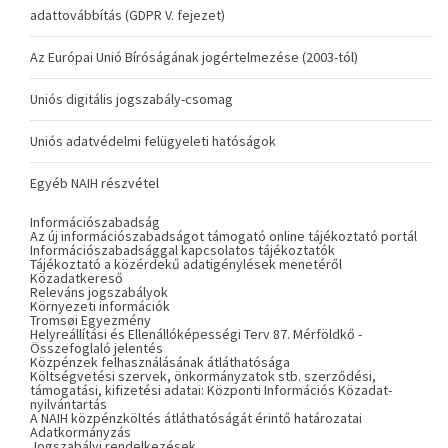
adattovábbítás (GDPR V. fejezet)
Az Európai Unió Bíróságának jogértelmezése (2003-tól)
Uniós digitális jogszabály-csomag
Uniós adatvédelmi felügyeleti hatóságok
Egyéb NAIH részvétel
Információszabadság
Az új információszabadságot támogató online tájékoztató portál
Információszabadsággal kapcsolatos tájékoztatók
Tájékoztató a közérdekű adatigénylések menetéről
Közadatkereső
Releváns jogszabályok
Környezeti információk
Tromsøi Egyezmény
Helyreállítási és Ellenállóképességi Terv 87. Mérföldkő -
Összefoglaló jelentés
Közpénzek felhasználásának átláthatósága
Költségvetési szervek, önkormányzatok stb. szerződési,
támogatási, kifizetési adatai: Központi Információs Közadat-
nyilvántartás
A NAIH közpénzköltés átláthatóságát érintő határozatai
Adatkormányzás
Jogszabályi rendelkezések