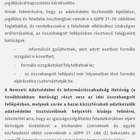
jogállásával kapcsolatos kérdésekbe.
Annak felmérésére, hogy az adatvédelmi tisztviselők kijelölése,
jogállása és feladatai összhangban vannak-e a GDPR 37–39. cikkében
foglaltakkal, és rendelkeznek-e a feladataik ellátásához szükséges
erőforrásokkal, az összehangolt fellépésben résztvevő felügyeleti
hatóságok
- információt gyűjthetnek, amit adott esetben formális
vizsgálat is követhet;
- formális vizsgálatokat folytathatnak le;
- az összehangolt fellépést már folyamatban lévő formális
eljárásokba csatornázhatják be.
A Nemzeti Adatvédelmi és Információszabadság Hatóság (a
továbbiakban: Hatóság) részt vesz az idei összehangolt
fellépésben, melynek során a hazai közszférabeli adatkezelők
adatvédelmi tisztviselőinek helyzetét kívánja felmérni
,
tekintettel arra, hogy az igazságszolgáltatási feladatkörükben eljáró
bíróságok kivételével a közhatalmi szerveknek és egyéb
közfeladatot ellátó szerveknek a GDPR 37. cikk (1) bekezdés a)
[4]