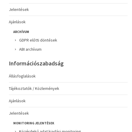
Jelentések
Ajánlások
ARCHÍVUM
GDPR előtti döntések
ABI archívum
Információszabadság
Állásfoglalások
Tájékoztatók / Közlemények
Ajánlások
Jelentések
MONITORING JELENTÉSEK
Közérdekű adat kiadási monitoring