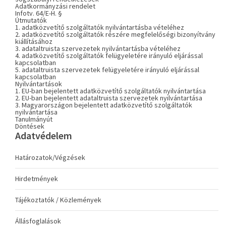
Adatkormányzási rendelet
Infotv. 64/E-H. §
Útmutatók
1. adatközvetítő szolgáltatók nyilvántartásba vételéhez
2. adatközvetítő szolgáltatók részére megfelelőségi bizonyítvány
kiállításához
3. adataltruista szervezetek nyilvántartásba vételéhez
4. adatközvetítő szolgáltatók felügyeletére irányuló eljárással
kapcsolatban
5. adataltruista szervezetek felügyeletére irányuló eljárással
kapcsolatban
Nyilvántartások
1. EU-ban bejelentett adatközvetítő szolgáltatók nyilvántartása
2. EU-ban bejelentett adataltruista szervezetek nyilvántartása
3. Magyarországon bejelentett adatközvetítő szolgáltatók
nyilvántartása
Tanulmányút
Döntések
Adatvédelem
Határozatok/Végzések
Hirdetmények
Tájékoztatók / Közlemények
Állásfoglalások