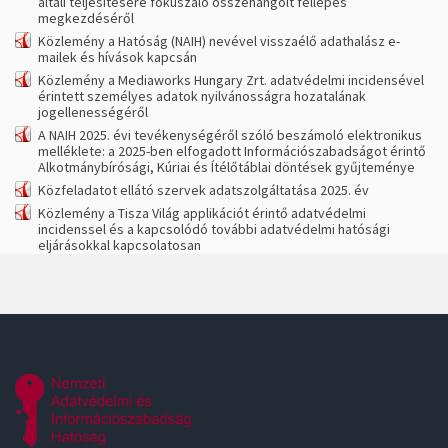
általi teljesítésére fókuszáló összehangolt fellépés
megkezdéséről
Közlemény a Hatóság (NAIH) nevével visszaélő adathalász e-
mailek és hívások kapcsán
Közlemény a Mediaworks Hungary Zrt. adatvédelmi incidensével
érintett személyes adatok nyilvánosságra hozatalának
jogellenességéről
A NAIH 2025. évi tevékenységéről szóló beszámoló elektronikus
melléklete: a 2025-ben elfogadott Információszabadságot érintő
Alkotmánybírósági, Kúriai és Ítélőtáblai döntések gyűjteménye
Közfeladatot ellátó szervek adatszolgáltatása 2025. év
Közlemény a Tisza Világ applikációt érintő adatvédelmi
incidenssel és a kapcsolódó további adatvédelmi hatósági
eljárásokkal kapcsolatosan