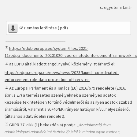
c. egyetemi tanár
Közlemény letöltése (.pdf)
____________________________
[1]
https://edpb.europa.eu/system/files/2021-
11/edpb_documents_20201020_coordinatedenforcementframework_hu
[2]
az EDPB által kiadott angol nyelvű közlemény itt érhető el:
https://edpb.europa.eu/news/news/2023/launch-coordinated-
enforcement-role-data-protection-officers_en
[3]
Az Európai Parlament és a Tanács (EU) 2016/679 rendelete (2016.
április 27) a természetes személyeknek a személyes adatok
kezelése tekintetében történő védelméről és az ilyen adatok szabad
áramlásáról, valamint a 95/46/EK irányelv hatályon kívül helyezéséről
(általános adatvédelmi rendelet).
[4]
GDPR 37. cikk (1) bekezdés a) pontja:
„
Az adatkezelő és az
adatfeldolgozó adatvédelmi tisztviselőt jelöl ki minden olyan esetben,