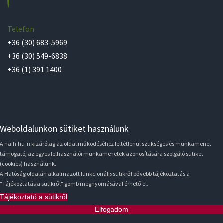
Telefon
+36 (30) 683-5969
+36 (30) 549-6838
+36 (1) 391 1400
Weboldalunkon sütiket használunk
A naih.hu-n kizárólag az oldal működéséhez feltétlenül szükséges és munkamenet
támogató, az egyes felhasználói munkamenetek azonosítására szolgáló sütiket
(cookies) használunk.
A Hatóság oldalán alkalmazott funkcionális sütikről bővebb tájékoztatás a
"Tájékoztatás a sütikről" gomb megnyomásával érhető el.
Tájékoztató a sütikről
Elfogadom