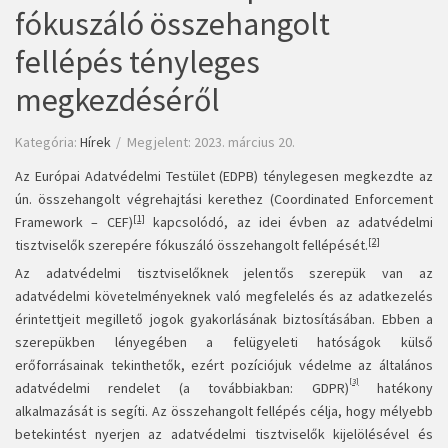
fókuszáló összehangolt
fellépés tényleges
megkezdéséről
Kategória:
Hírek
Megjelent: 2023. március 20.
Az Európai Adatvédelmi Testület (EDPB) ténylegesen megkezdte az
ún. összehangolt végrehajtási kerethez (Coordinated Enforcement
[1]
Framework – CEF)
kapcsolódó, az idei évben az adatvédelmi
[2]
tisztviselők szerepére fókuszáló összehangolt fellépését.
Az adatvédelmi tisztviselőknek jelentős szerepük van az
adatvédelmi követelményeknek való megfelelés és az adatkezelés
érintettjeit megillető jogok gyakorlásának biztosításában. Ebben a
szerepükben lényegében a felügyeleti hatóságok külső
erőforrásainak tekinthetők, ezért pozíciójuk védelme az általános
[3]
adatvédelmi rendelet (a továbbiakban: GDPR)
hatékony
alkalmazását is segíti. Az összehangolt fellépés célja, hogy mélyebb
betekintést nyerjen az adatvédelmi tisztviselők kijelölésével és