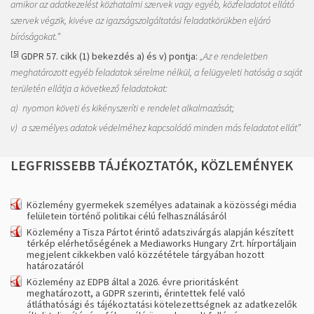
amikor az adatkezelést közhatalmi szervek vagy egyéb, közfeladatot ellátó
szervek végzik, kivéve az igazságszolgáltatási
feladatkörükben eljáró
bíróságokat.”
[5]
GDPR 57. cikk (1) bekezdés a) és v) pontja:
„
Az e rendeletben
meghatározott egyéb feladatok sérelme nélkül, a felügyeleti hatóság a saját
területén ellátja a
következő feladatokat:
a)
nyomon követi és kikényszeríti e rendelet alkalmazását;
v)
a személyes adatok védelméhez kapcsolódó minden más feladatot ellát”
LEGFRISSEBB
TÁJÉKOZTATÓK,
KÖZLEMÉNYEK
Közlemény gyermekek személyes adatainak a közösségi média
felületein történő politikai célú felhasználásáról
Közlemény a Tisza Pártot érintő adatszivárgás alapján készített
térkép elérhetőségének a Mediaworks Hungary Zrt. hírportáljain
megjelent cikkekben való közzététele tárgyában hozott
határozatáról
Közlemény az EDPB által a 2026. évre prioritásként
meghatározott, a GDPR szerinti, érintettek felé való
átláthatósági és tájékoztatási kötelezettségnek az adatkezelők