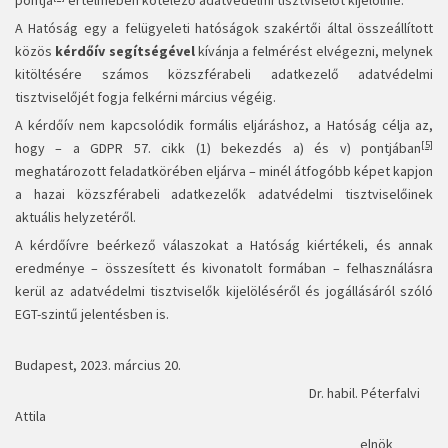
pontja
értelmében kötelező adatvédelmi tisztviselőt kijelölnie.
A Hatóság egy a felügyeleti hatóságok szakértői által összeállított
közös
kérdőív segítségével
kívánja a felmérést elvégezni, melynek
kitöltésére számos közszférabeli adatkezelő adatvédelmi
tisztviselőjét fogja felkérni március végéig.
A kérdőív nem kapcsolódik formális eljáráshoz, a Hatóság célja az,
[5]
hogy – a GDPR 57. cikk (1) bekezdés a) és v) pontjában
meghatározott feladatkörében eljárva – minél átfogóbb képet kapjon
a hazai közszférabeli adatkezelők adatvédelmi tisztviselőinek
aktuális helyzetéről.
A kérdőívre beérkező válaszokat a Hatóság kiértékeli, és annak
eredménye – összesített és kivonatolt formában – felhasználásra
kerül az adatvédelmi tisztviselők kijelöléséről és jogállásáról szóló
EGT-szintű jelentésben is.
Budapest, 2023. március 20.
Dr. habil. Péterfalvi
Attila
elnök