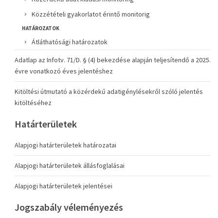
Közzétételi gyakorlatot érintő monitorig
HATÁROZATOK
Átláthatósági határozatok
Adatlap az Infotv. 71/D. § (4) bekezdése alapján teljesítendő a 2025.
évre vonatkozó éves jelentéshez
Kitöltési útmutató a közérdekű adatigénylésekről szóló jelentés
kitöltéséhez
Határterületek
Alapjogi határterületek határozatai
Alapjogi határterületek állásfoglalásai
Alapjogi határterületek jelentései
Jogszabály véleményezés