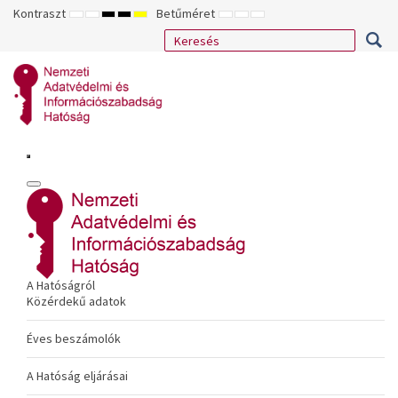
Kontraszt
Betűméret
ALAPÉRTELMEZETT
ÉJSZAKAI
NAGY
NAGY
NAGY
KISEBB
ALAPÉRTELMEZETT
NAGYOBB
MÓD
MÓD
KONTRASZTÚ
KONTRASZTÚ
KONTRASZTÚ
BETŰTÍPUS
BETŰMÉRET
BETŰMÉRET
FEKETE-
FEKETE
SÁRGA
BEÁLLÍTÁSA
BEÁLLÍTÁSA
BEÁLLÍTÁSA
FEHÉR
SÁRGA
FEKETE
MÓD
MÓD
MÓD
A Hatóságról
Közérdekű adatok
Éves beszámolók
A Hatóság eljárásai