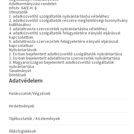
Adatkormányzási rendelet
Infotv. 64/E-H. §
Útmutatók
1. adatközvetítő szolgáltatók nyilvántartásba vételéhez
2. adatközvetítő szolgáltatók részére megfelelőségi bizonyítvány
kiállításához
3. adataltruista szervezetek nyilvántartásba vételéhez
4. adatközvetítő szolgáltatók felügyeletére irányuló eljárással
kapcsolatban
5. adataltruista szervezetek felügyeletére irányuló eljárással
kapcsolatban
Nyilvántartások
1. EU-ban bejelentett adatközvetítő szolgáltatók nyilvántartása
2. EU-ban bejelentett adataltruista szervezetek nyilvántartása
3. Magyarországon bejelentett adatközvetítő szolgáltatók
nyilvántartása
Tanulmányút
Döntések
Adatvédelem
Határozatok/Végzések
Hirdetmények
Tájékoztatók / Közlemények
Állásfoglalások