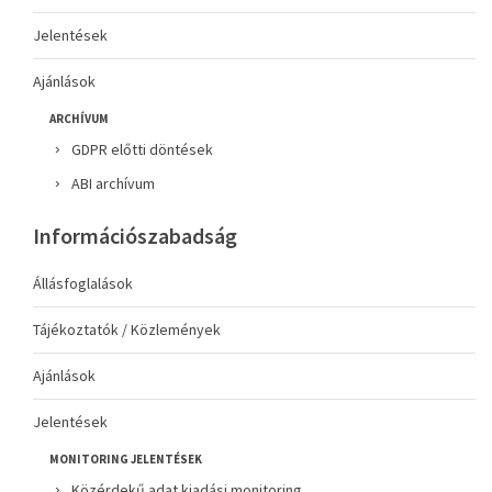
Jelentések
Ajánlások
ARCHÍVUM
GDPR előtti döntések
ABI archívum
Információszabadság
Állásfoglalások
Tájékoztatók / Közlemények
Ajánlások
Jelentések
MONITORING JELENTÉSEK
Közérdekű adat kiadási monitoring