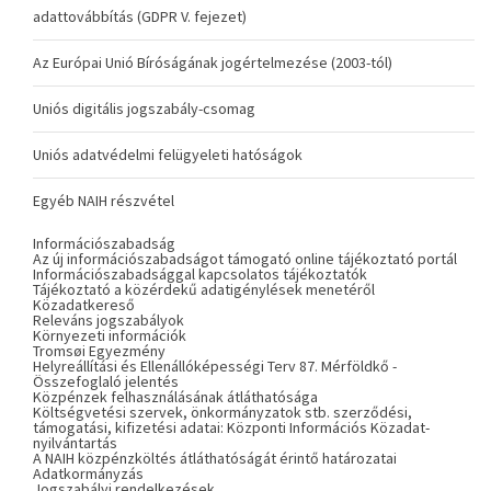
adattovábbítás (GDPR V. fejezet)
Az Európai Unió Bíróságának jogértelmezése (2003-tól)
Uniós digitális jogszabály-csomag
Uniós adatvédelmi felügyeleti hatóságok
Egyéb NAIH részvétel
Információszabadság
Az új információszabadságot támogató online tájékoztató portál
Információszabadsággal kapcsolatos tájékoztatók
Tájékoztató a közérdekű adatigénylések menetéről
Közadatkereső
Releváns jogszabályok
Környezeti információk
Tromsøi Egyezmény
Helyreállítási és Ellenállóképességi Terv 87. Mérföldkő -
Összefoglaló jelentés
Közpénzek felhasználásának átláthatósága
Költségvetési szervek, önkormányzatok stb. szerződési,
támogatási, kifizetési adatai: Központi Információs Közadat-
nyilvántartás
A NAIH közpénzköltés átláthatóságát érintő határozatai
Adatkormányzás
Jogszabályi rendelkezések