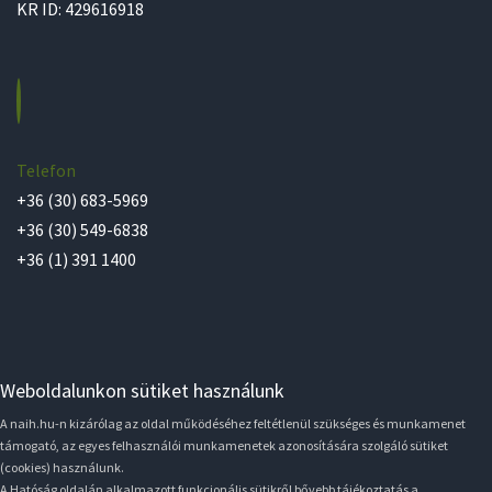
KR ID: 429616918
Telefon
+36 (30) 683-5969
+36 (30) 549-6838
+36 (1) 391 1400
Weboldalunkon sütiket használunk
A naih.hu-n kizárólag az oldal működéséhez feltétlenül szükséges és munkamenet
támogató, az egyes felhasználói munkamenetek azonosítására szolgáló sütiket
(cookies) használunk.
A Hatóság oldalán alkalmazott funkcionális sütikről bővebb tájékoztatás a