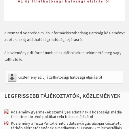
A Nemzeti Adatvédelmi és Információszabadság Hatóság közleményt
adott ki az új átláthatósági hatósági eljárásról.
A közlemény pdf formátumban az alábbi linken tekinthető meg vagy
tölthető le.
Közlemény az új átláthatósági hatósági eljárásról
LEGFRISSEBB
TÁJÉKOZTATÓK,
KÖZLEMÉNYEK
Közlemény gyermekek személyes adatainak a közösségi média
felületein történő politikai célú felhasználásáról
Közlemény a Tisza Pártot érintő adatszivárgás alapján készített
térkép elérhetőségének a Mediaworks Hungary Zrt. hírportáljain