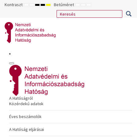
Kontraszt
Betűméret
ALAPÉRTELMEZETT
ÉJSZAKAI
NAGY
NAGY
NAGY
KISEBB
ALAPÉRTELMEZETT
NAGYOBB
MÓD
MÓD
KONTRASZTÚ
KONTRASZTÚ
KONTRASZTÚ
BETŰTÍPUS
BETŰMÉRET
BETŰMÉRET
FEKETE-
FEKETE
SÁRGA
BEÁLLÍTÁSA
BEÁLLÍTÁSA
BEÁLLÍTÁSA
FEHÉR
SÁRGA
FEKETE
MÓD
MÓD
MÓD
A Hatóságról
Közérdekű adatok
Éves beszámolók
A Hatóság eljárásai