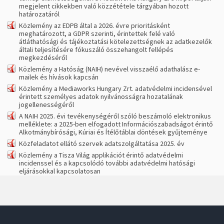
megjelent cikkekben való közzététele tárgyában hozott
határozatáról
Közlemény az EDPB által a 2026. évre prioritásként
meghatározott, a GDPR szerinti, érintettek felé való
átláthatósági és tájékoztatási kötelezettségnek az adatkezelők
általi teljesítésére fókuszáló összehangolt fellépés
megkezdéséről
Közlemény a Hatóság (NAIH) nevével visszaélő adathalász e-
mailek és hívások kapcsán
Közlemény a Mediaworks Hungary Zrt. adatvédelmi incidensével
érintett személyes adatok nyilvánosságra hozatalának
jogellenességéről
A NAIH 2025. évi tevékenységéről szóló beszámoló elektronikus
melléklete: a 2025-ben elfogadott Információszabadságot érintő
Alkotmánybírósági, Kúriai és Ítélőtáblai döntések gyűjteménye
Közfeladatot ellátó szervek adatszolgáltatása 2025. év
Közlemény a Tisza Világ applikációt érintő adatvédelmi
incidenssel és a kapcsolódó további adatvédelmi hatósági
eljárásokkal kapcsolatosan