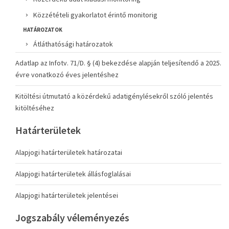
Közzétételi gyakorlatot érintő monitorig
HATÁROZATOK
Átláthatósági határozatok
Adatlap az Infotv. 71/D. § (4) bekezdése alapján teljesítendő a 2025.
évre vonatkozó éves jelentéshez
Kitöltési útmutató a közérdekű adatigénylésekről szóló jelentés
kitöltéséhez
Határterületek
Alapjogi határterületek határozatai
Alapjogi határterületek állásfoglalásai
Alapjogi határterületek jelentései
Jogszabály véleményezés