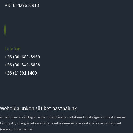
KR ID: 429616918
Telefon
+36 (30) 683-5969
+36 (30) 549-6838
+36 (1) 391 1400
Weboldalunkon sütiket használunk
A naih.hu-n kizárólag az oldal működéséhez feltétlenül szükséges és munkamenet
támogató, az egyes felhasználói munkamenetek azonosítására szolgáló sütiket
(cookies) használunk.