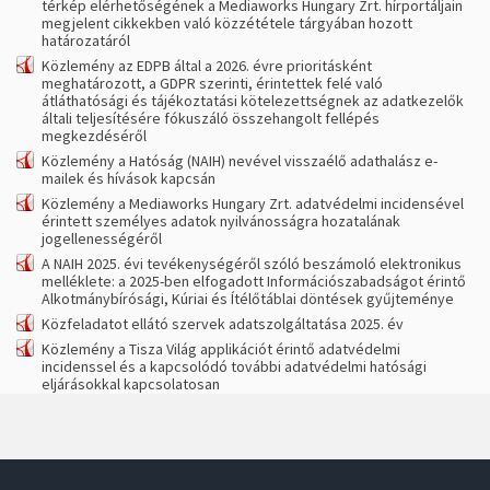
térkép elérhetőségének a Mediaworks Hungary Zrt. hírportáljain
megjelent cikkekben való közzététele tárgyában hozott
határozatáról
Közlemény az EDPB által a 2026. évre prioritásként
meghatározott, a GDPR szerinti, érintettek felé való
átláthatósági és tájékoztatási kötelezettségnek az adatkezelők
általi teljesítésére fókuszáló összehangolt fellépés
megkezdéséről
Közlemény a Hatóság (NAIH) nevével visszaélő adathalász e-
mailek és hívások kapcsán
Közlemény a Mediaworks Hungary Zrt. adatvédelmi incidensével
érintett személyes adatok nyilvánosságra hozatalának
jogellenességéről
A NAIH 2025. évi tevékenységéről szóló beszámoló elektronikus
melléklete: a 2025-ben elfogadott Információszabadságot érintő
Alkotmánybírósági, Kúriai és Ítélőtáblai döntések gyűjteménye
Közfeladatot ellátó szervek adatszolgáltatása 2025. év
Közlemény a Tisza Világ applikációt érintő adatvédelmi
incidenssel és a kapcsolódó további adatvédelmi hatósági
eljárásokkal kapcsolatosan