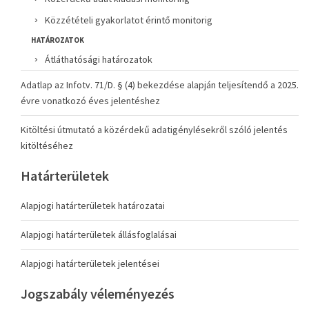
Közzétételi gyakorlatot érintő monitorig
HATÁROZATOK
Átláthatósági határozatok
Adatlap az Infotv. 71/D. § (4) bekezdése alapján teljesítendő a 2025.
évre vonatkozó éves jelentéshez
Kitöltési útmutató a közérdekű adatigénylésekről szóló jelentés
kitöltéséhez
Határterületek
Alapjogi határterületek határozatai
Alapjogi határterületek állásfoglalásai
Alapjogi határterületek jelentései
Jogszabály véleményezés