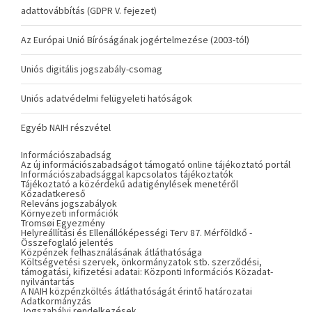
adattovábbítás (GDPR V. fejezet)
Az Európai Unió Bíróságának jogértelmezése (2003-tól)
Uniós digitális jogszabály-csomag
Uniós adatvédelmi felügyeleti hatóságok
Egyéb NAIH részvétel
Információszabadság
Az új információszabadságot támogató online tájékoztató portál
Információszabadsággal kapcsolatos tájékoztatók
Tájékoztató a közérdekű adatigénylések menetéről
Közadatkereső
Releváns jogszabályok
Környezeti információk
Tromsøi Egyezmény
Helyreállítási és Ellenállóképességi Terv 87. Mérföldkő -
Összefoglaló jelentés
Közpénzek felhasználásának átláthatósága
Költségvetési szervek, önkormányzatok stb. szerződési,
támogatási, kifizetési adatai: Központi Információs Közadat-
nyilvántartás
A NAIH közpénzköltés átláthatóságát érintő határozatai
Adatkormányzás
Jogszabályi rendelkezések