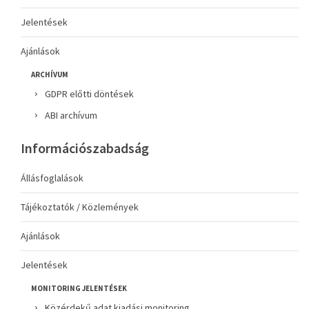
Jelentések
Ajánlások
ARCHÍVUM
GDPR előtti döntések
ABI archívum
Információszabadság
Állásfoglalások
Tájékoztatók / Közlemények
Ajánlások
Jelentések
MONITORING JELENTÉSEK
Közérdekű adat kiadási monitoring