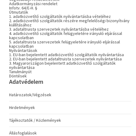
Adatkormányzási rendelet
Infotv. 64/E-H. §
Útmutatók
1. adatközvetítő szolgáltatók nyilvántartásba vételéhez
2. adatközvetítő szolgáltatók részére megfelelőségi bizonyítvány
kiállításához
3. adataltruista szervezetek nyilvántartásba vételéhez
4. adatközvetítő szolgáltatók felügyeletére irányuló eljárással
kapcsolatban
5. adataltruista szervezetek felügyeletére irányuló eljárással
kapcsolatban
Nyilvántartások
1. EU-ban bejelentett adatközvetítő szolgáltatók nyilvántartása
2. EU-ban bejelentett adataltruista szervezetek nyilvántartása
3. Magyarországon bejelentett adatközvetítő szolgáltatók
nyilvántartása
Tanulmányút
Döntések
Adatvédelem
Határozatok/Végzések
Hirdetmények
Tájékoztatók / Közlemények
Állásfoglalások