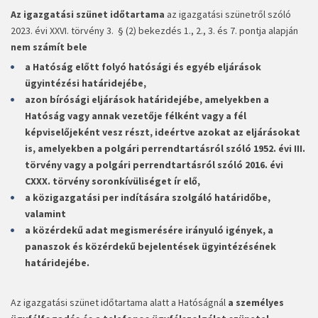
Az igazgatási szünet időtartama
az igazgatási szünetről szóló
2023. évi XXVI. törvény 3. § (2) bekezdés 1., 2., 3. és 7. pontja alapján
nem számít bele
a Hatóság előtt folyó hatósági és egyéb eljárások
ügyintézési határidejébe,
azon bírósági eljárások határidejébe, amelyekben a
Hatóság vagy annak vezetője félként vagy a fél
képviselőjeként vesz részt, ideértve azokat az eljárásokat
is, amelyekben a polgári perrendtartásról szóló 1952. évi III.
törvény vagy a polgári perrendtartásról szóló 2016. évi
CXXX. törvény soronkívüliséget ír elő,
a közigazgatási per indítására szolgáló határidőbe,
valamint
a közérdekű adat megismerésére irányuló igények, a
panaszok és közérdekű bejelentések ügyintézésének
határidejébe.
Az igazgatási szünet időtartama alatt a Hatóságnál
a személyes