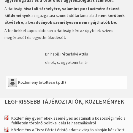
ügyfélfogadás és a telefonos ügyfélszolgálat szünetel
.
A Hatóság
hivatali tárhelyére, valamint postacímére érkező
küldemények
az igazgatási szünet időtartama alatt
nem kerülnek
átvételre
, a
beadványok személyesen nem nyújthatók be
.
A fentiekkel kapcsolatosan a Hatóság kéri az ügyfelek szíves
megértését és együttműködését.
Dr. habil. Péterfalvi Attila
elnök, c. egyetemi tanár
Közlemény letöltése (.pdf)
LEGFRISSEBB
TÁJÉKOZTATÓK,
KÖZLEMÉNYEK
Közlemény gyermekek személyes adatainak a közösségi média
felületein történő politikai célú felhasználásáról
Közlemény a Tisza Pártot érintő adatszivárgás alapján készített