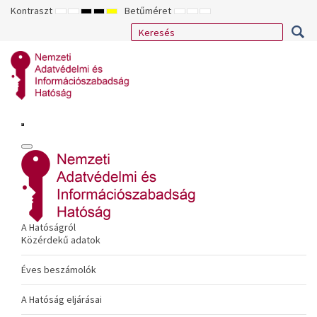
Kontraszt
Betűméret
ALAPÉRTELMEZETT
ÉJSZAKAI
NAGY
NAGY
NAGY
KISEBB
ALAPÉRTELMEZETT
NAGYOBB
MÓD
MÓD
KONTRASZTÚ
KONTRASZTÚ
KONTRASZTÚ
BETŰTÍPUS
BETŰMÉRET
BETŰMÉRET
FEKETE-
FEKETE
SÁRGA
BEÁLLÍTÁSA
BEÁLLÍTÁSA
BEÁLLÍTÁSA
FEHÉR
SÁRGA
FEKETE
MÓD
MÓD
MÓD
A Hatóságról
Közérdekű adatok
Éves beszámolók
A Hatóság eljárásai