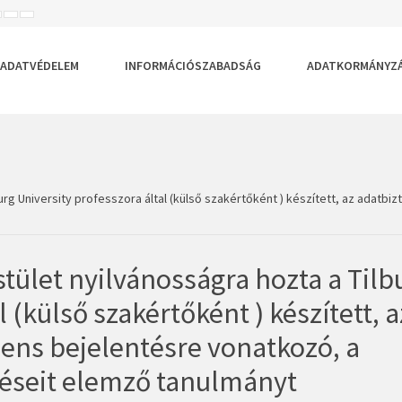
ISEBB
ALAPÉRTELMEZETT
NAGYOBB
BETŰTÍPUS
BETŰMÉRET
BETŰMÉRET
EÁLLÍTÁSA
BEÁLLÍTÁSA
BEÁLLÍTÁSA
ADATVÉDELEM
INFORMÁCIÓSZABADSÁG
ADATKORMÁNYZ
urg University professzora által (külső szakértőként ) készített, az adatbi
tület nyilvánosságra hozta a Tilb
 (külső szakértőként ) készített, a
dens bejelentésre vonatkozó, a
téseit elemző tanulmányt