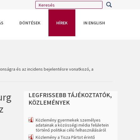
ÁS
DÖNTÉSEK
HÍREK
IN ENGLISH
ztonságra és az incidens bejelentésre vonatkozó, a
urg
LEGFRISSEBB
TÁJÉKOZTATÓK,
KÖZLEMÉNYEK
z
Közlemény gyermekek személyes
adatainak a közösségi média felületein
történő politikai célú felhasználásáról
Közlemény a Tisza Pártot érintő