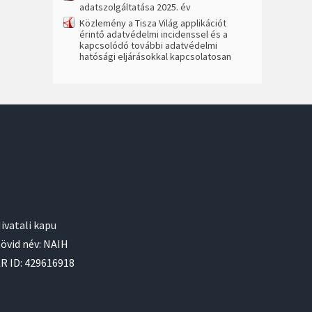
adatszolgáltatása 2025. év
Közlemény a Tisza Világ applikációt
érintő adatvédelmi incidenssel és a
kapcsolódó további adatvédelmi
hatósági eljárásokkal kapcsolatosan
ivatali kapu
övid név: NAIH
R ID: 429616918