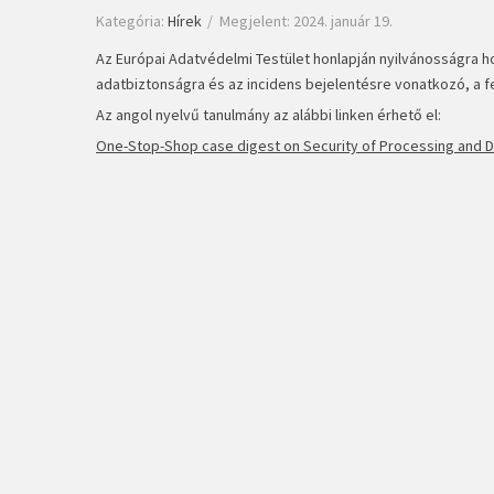
Kategória:
Hírek
Megjelent: 2024. január 19.
Az Európai Adatvédelmi Testület honlapján nyilvánosságra hoz
adatbiztonságra és az incidens bejelentésre vonatkozó, a 
Az angol nyelvű tanulmány az alábbi linken érhető el:
One-Stop-Shop case digest on Security of Processing and Da