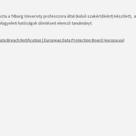
ta a Tilburg University professzora által (külső szakértőként) készített, 
felügyeleti hatóságok döntéseit elemző tanulmányt.
ta Breach Notification | European Data Protection Board (europa.eu)