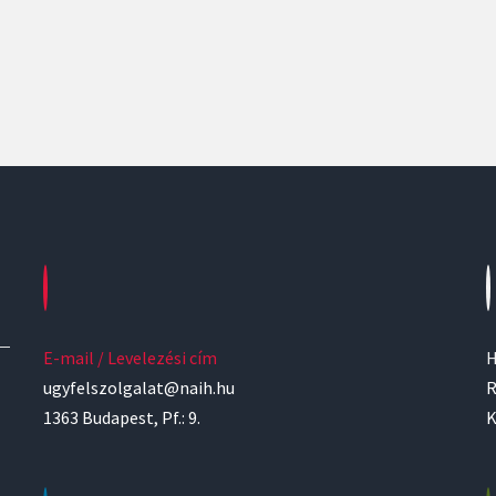
E-mail / Levelezési cím
H
ugyfelszolgalat@naih.hu
R
1363 Budapest, Pf.: 9.
K