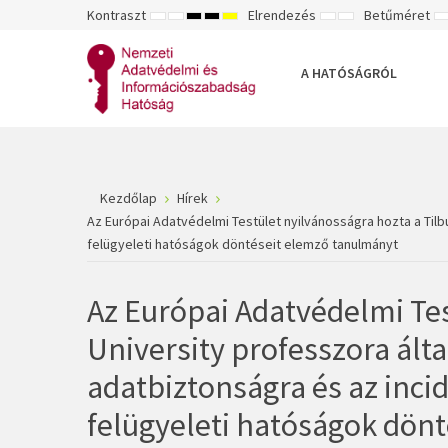
Kontraszt
Elrendezés
Betűméret
ALAPÉRTELMEZETT
ÉJSZAKAI
NAGY
NAGY
NAGY
RÖGZÍTETT
SZÉLES
K
MÓD
MÓD
KONTRASZTÚ
KONTRASZTÚ
KONTRASZTÚ
ELRENDEZÉS
ELRENDEZÉS
FEKETE-
FEKETE
SÁRGA
B
FEHÉR
SÁRGA
FEKETE
A HATÓSÁGRÓL
MÓD
MÓD
MÓD
Kezdőlap
Hírek
Az Európai Adatvédelmi Testület nyilvánosságra hozta a Tilb
felügyeleti hatóságok döntéseit elemző tanulmányt
Az Európai Adatvédelmi Tes
University professzora által
adatbiztonságra és az inci
felügyeleti hatóságok dön