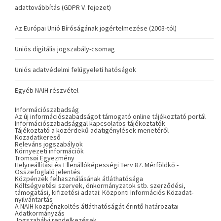
adattovábbítás (GDPR V. fejezet)
Az Európai Unió Bíróságának jogértelmezése (2003-tól)
Uniós digitális jogszabály-csomag
Uniós adatvédelmi felügyeleti hatóságok
Egyéb NAIH részvétel
Információszabadság
Az új információszabadságot támogató online tájékoztató portál
Információszabadsággal kapcsolatos tájékoztatók
Tájékoztató a közérdekű adatigénylések menetéről
Közadatkereső
Releváns jogszabályok
Környezeti információk
Tromsøi Egyezmény
Helyreállítási és Ellenállóképességi Terv 87. Mérföldkő -
Összefoglaló jelentés
Közpénzek felhasználásának átláthatósága
Költségvetési szervek, önkormányzatok stb. szerződési,
támogatási, kifizetési adatai: Központi Információs Közadat-
nyilvántartás
A NAIH közpénzköltés átláthatóságát érintő határozatai
Adatkormányzás
Jogszabályi rendelkezések