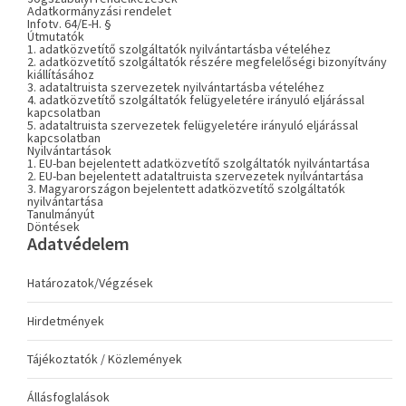
Adatkormányzási rendelet
Infotv. 64/E-H. §
Útmutatók
1. adatközvetítő szolgáltatók nyilvántartásba vételéhez
2. adatközvetítő szolgáltatók részére megfelelőségi bizonyítvány
kiállításához
3. adataltruista szervezetek nyilvántartásba vételéhez
4. adatközvetítő szolgáltatók felügyeletére irányuló eljárással
kapcsolatban
5. adataltruista szervezetek felügyeletére irányuló eljárással
kapcsolatban
Nyilvántartások
1. EU-ban bejelentett adatközvetítő szolgáltatók nyilvántartása
2. EU-ban bejelentett adataltruista szervezetek nyilvántartása
3. Magyarországon bejelentett adatközvetítő szolgáltatók
nyilvántartása
Tanulmányút
Döntések
Adatvédelem
Határozatok/Végzések
Hirdetmények
Tájékoztatók / Közlemények
Állásfoglalások