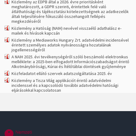
Közlemény az EDPB által a 2026. évre prioritásként
meghatározott, a GDPR szerinti, érintettek felé való
átláthatósági és tájékoztatási kötelezettségnek az adatkezelők
általi teljesítésére fókuszáló összehangolt fellépés
megkezdéséről
Közlemény a Hatóság (NAIH) nevével visszaélő adathalász e-
mailek és hívások kapcsán
Közlemény a Mediaworks Hungary Zrt. adatvédelmi incidensével
érintett személyes adatok nyilvánosságra hozatalának
jogellenességéről
A NAIH 2025. évi tevékenységéről szóló beszámoló elektronikus
melléklete: a 2025-ben elfogadott Információszabadságot érintő
Alkotmánybírósági, Kúriai és Ítélőtáblai döntések gyűjteménye
Közfeladatot ellátó szervek adatszolgáltatása 2025. év
Közlemény a Tisza Világ applikációt érintő adatvédelmi
incidenssel és a kapcsolódó további adatvédelmi hatósági
eljárásokkal kapcsolatosan