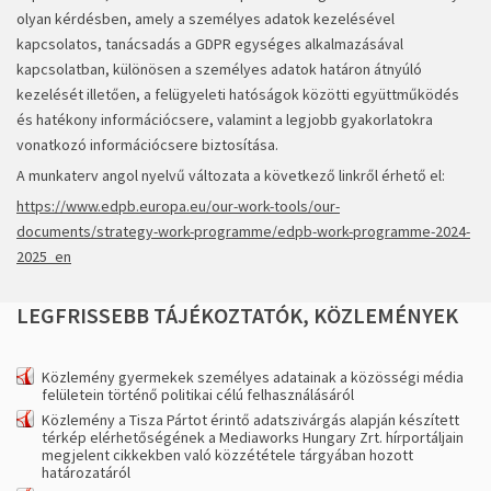
olyan kérdésben, amely a személyes adatok kezelésével
kapcsolatos, tanácsadás a GDPR egységes alkalmazásával
kapcsolatban, különösen a személyes adatok határon átnyúló
kezelését illetően, a felügyeleti hatóságok közötti együttműködés
és hatékony információcsere, valamint a legjobb gyakorlatokra
vonatkozó információcsere biztosítása.
A munkaterv angol nyelvű változata a következő linkről érhető el:
https://www.edpb.europa.eu/our-work-tools/our-
documents/strategy-work-programme/edpb-work-programme-2024-
2025_en
LEGFRISSEBB
TÁJÉKOZTATÓK,
KÖZLEMÉNYEK
Közlemény gyermekek személyes adatainak a közösségi média
felületein történő politikai célú felhasználásáról
Közlemény a Tisza Pártot érintő adatszivárgás alapján készített
térkép elérhetőségének a Mediaworks Hungary Zrt. hírportáljain
megjelent cikkekben való közzététele tárgyában hozott
határozatáról