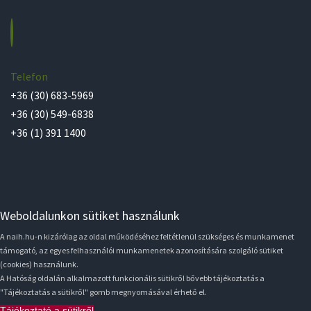
Telefon
+36 (30) 683-5969
+36 (30) 549-6838
+36 (1) 391 1400
Weboldalunkon sütiket használunk
A naih.hu-n kizárólag az oldal működéséhez feltétlenül szükséges és munkamenet
támogató, az egyes felhasználói munkamenetek azonosítására szolgáló sütiket
(cookies) használunk.
A Hatóság oldalán alkalmazott funkcionális sütikről bővebb tájékoztatás a
"Tájékoztatás a sütikről" gomb megnyomásával érhető el.
Tájékoztató a sütikről