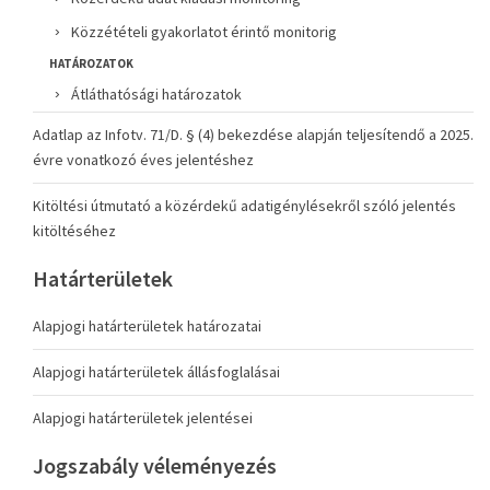
Közzétételi gyakorlatot érintő monitorig
HATÁROZATOK
Átláthatósági határozatok
Adatlap az Infotv. 71/D. § (4) bekezdése alapján teljesítendő a 2025.
évre vonatkozó éves jelentéshez
Kitöltési útmutató a közérdekű adatigénylésekről szóló jelentés
kitöltéséhez
Határterületek
Alapjogi határterületek határozatai
Alapjogi határterületek állásfoglalásai
Alapjogi határterületek jelentései
Jogszabály véleményezés