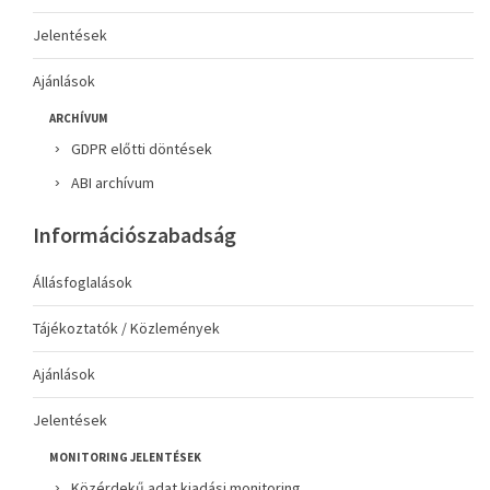
Jelentések
Ajánlások
ARCHÍVUM
GDPR előtti döntések
ABI archívum
Információszabadság
Állásfoglalások
Tájékoztatók / Közlemények
Ajánlások
Jelentések
MONITORING JELENTÉSEK
Közérdekű adat kiadási monitoring