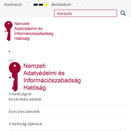
Kontraszt
Betűméret
ALAPÉRTELMEZETT
ÉJSZAKAI
NAGY
NAGY
NAGY
KISEBB
ALAPÉRTELMEZETT
NAGYOBB
MÓD
MÓD
KONTRASZTÚ
KONTRASZTÚ
KONTRASZTÚ
BETŰTÍPUS
BETŰMÉRET
BETŰMÉRET
FEKETE-
FEKETE
SÁRGA
BEÁLLÍTÁSA
BEÁLLÍTÁSA
BEÁLLÍTÁSA
FEHÉR
SÁRGA
FEKETE
MÓD
MÓD
MÓD
A Hatóságról
Közérdekű adatok
Éves beszámolók
A Hatóság eljárásai