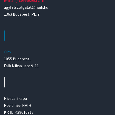
E-mail / Levelezési cím
ugyfelszolgalat@naih.hu
1363 Budapest, Pf.: 9.
Cím
1055 Budapest,
Falk Miksa utca 9-11
Hivatali kapu
Rövid név: NAIH
KR ID: 429616918