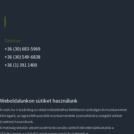
Telefon
+36 (30) 683-5969
+36 (30) 549-6838
+36 (1) 391 1400
Weboldalunkon sütiket használunk
A naih.hu-n kizárólag az oldal működéséhez feltétlenül szükséges és munkamenet
támogató, az egyes felhasználói munkamenetek azonosítására szolgáló sütiket
(cookies) használunk.
A Hatóság oldalán alkalmazott funkcionális sütikről bővebb tájékoztatás a
"Tájékoztatás a sütikről" gomb megnyomásával érhető el.