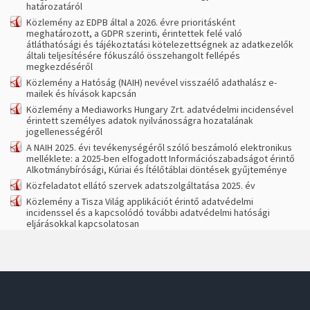
határozatáról
Közlemény az EDPB által a 2026. évre prioritásként
meghatározott, a GDPR szerinti, érintettek felé való
átláthatósági és tájékoztatási kötelezettségnek az adatkezelők
általi teljesítésére fókuszáló összehangolt fellépés
megkezdéséről
Közlemény a Hatóság (NAIH) nevével visszaélő adathalász e-
mailek és hívások kapcsán
Közlemény a Mediaworks Hungary Zrt. adatvédelmi incidensével
érintett személyes adatok nyilvánosságra hozatalának
jogellenességéről
A NAIH 2025. évi tevékenységéről szóló beszámoló elektronikus
melléklete: a 2025-ben elfogadott Információszabadságot érintő
Alkotmánybírósági, Kúriai és Ítélőtáblai döntések gyűjteménye
Közfeladatot ellátó szervek adatszolgáltatása 2025. év
Közlemény a Tisza Világ applikációt érintő adatvédelmi
incidenssel és a kapcsolódó további adatvédelmi hatósági
eljárásokkal kapcsolatosan