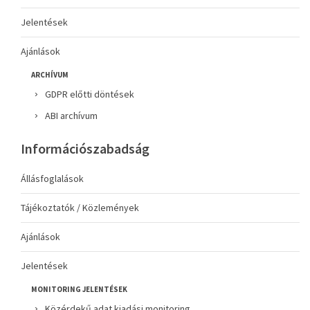
Jelentések
Ajánlások
ARCHÍVUM
GDPR előtti döntések
ABI archívum
Információszabadság
Állásfoglalások
Tájékoztatók / Közlemények
Ajánlások
Jelentések
MONITORING JELENTÉSEK
Közérdekű adat kiadási monitoring