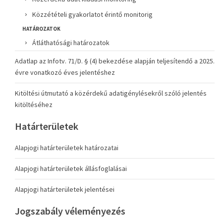
Közzétételi gyakorlatot érintő monitorig
HATÁROZATOK
Átláthatósági határozatok
Adatlap az Infotv. 71/D. § (4) bekezdése alapján teljesítendő a 2025.
évre vonatkozó éves jelentéshez
Kitöltési útmutató a közérdekű adatigénylésekről szóló jelentés
kitöltéséhez
Határterületek
Alapjogi határterületek határozatai
Alapjogi határterületek állásfoglalásai
Alapjogi határterületek jelentései
Jogszabály véleményezés