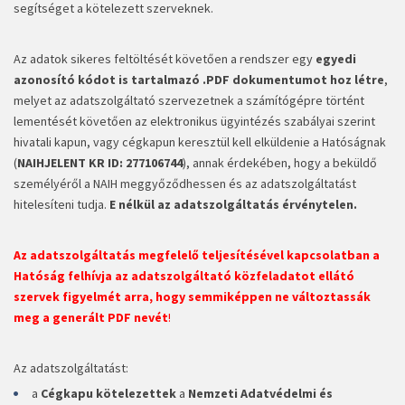
segítséget a kötelezett szerveknek.
Az adatok sikeres feltöltését követően a rendszer egy
egyedi
azonosító kódot is tartalmazó .PDF dokumentumot hoz létre
,
melyet az adatszolgáltató szervezetnek a számítógépre történt
lementését követően az elektronikus ügyintézés szabályai szerint
hivatali kapun, vagy cégkapun keresztül kell elküldenie a Hatóságnak
(
NAIHJELENT KR ID:
277106744
), annak érdekében, hogy a beküldő
személyéről a NAIH meggyőződhessen és az adatszolgáltatást
hitelesíteni tudja.
E nélkül az adatszolgáltatás érvénytelen.
Az adatszolgáltatás megfelelő teljesítésével kapcsolatban a
Hatóság felhívja az adatszolgáltató közfeladatot ellátó
szervek figyelmét arra, hogy
semmiképpen ne változtassák
meg a generált PDF nevét
!
Az adatszolgáltatást:
a
Cégkapu kötelezettek
a
Nemzeti Adatvédelmi és