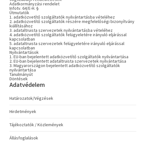
Adatkormányzási rendelet
Infotv. 64/E-H. §
Útmutatók
1. adatközvetítő szolgáltatók nyilvántartásba vételéhez
2. adatközvetítő szolgáltatók részére megfelelőségi bizonyítvány
kiállításához
3. adataltruista szervezetek nyilvántartásba vételéhez
4. adatközvetítő szolgáltatók felügyeletére irányuló eljárással
kapcsolatban
5. adataltruista szervezetek felügyeletére irányuló eljárással
kapcsolatban
Nyilvántartások
1. EU-ban bejelentett adatközvetítő szolgáltatók nyilvántartása
2. EU-ban bejelentett adataltruista szervezetek nyilvántartása
3. Magyarországon bejelentett adatközvetítő szolgáltatók
nyilvántartása
Tanulmányút
Döntések
Adatvédelem
Határozatok/Végzések
Hirdetmények
Tájékoztatók / Közlemények
Állásfoglalások