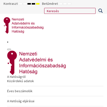
Kontraszt
Betűméret
ALAPÉRTELMEZETT
ÉJSZAKAI
NAGY
NAGY
NAGY
KISEBB
ALAPÉRTELMEZETT
NAGYOBB
MÓD
MÓD
KONTRASZTÚ
KONTRASZTÚ
KONTRASZTÚ
BETŰTÍPUS
BETŰMÉRET
BETŰMÉRET
FEKETE-
FEKETE
SÁRGA
BEÁLLÍTÁSA
BEÁLLÍTÁSA
BEÁLLÍTÁSA
FEHÉR
SÁRGA
FEKETE
MÓD
MÓD
MÓD
A Hatóságról
Közérdekű adatok
Éves beszámolók
A Hatóság eljárásai