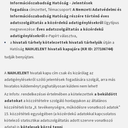
Információszabadság Hatóság - Jelentések
fogadása
címzettet, Témacsoport:
A Nemzeti Adatvédelmi és
Információszabadság Hatóság részére történő éves
adatszolgáltatás a közérdekű adatigénylésekről
Ügytípus
megnevezése:
Éves adatszolgáltatás a közérdekű
adatigénylésekről
e-Papírt választva,
a
hivatali tárhely kötelezettek hivatali tárhelyük
útján a
Hatóság
NAIHJELENT hivatali kapujára (KR ID: 277106744)
tudják benyújtani.
A
NAIHJELENT
hivatali kapu cím csak és kizárólag az
adatigénylésekről szóló jelentések fogadására szolgál, arra más
hivatalos küldeményt joghatályosan küldeni nem lehet!
Az Infotv. rendelkezései értelmében a kötelezettek
a beküldött
adatokat
a közzétételre szolgáló honlapjukon az általános
közzétételi lista „II. tevékenységre, működésre vonatkozó adatok”
15. közzétételi egységében (a közérdekű adatokkal kapcsolatos
kötelező statisztikai adatszolgáltatás adott szervre vonatkozó
adatai) is
kötelesek közzé tenni
.