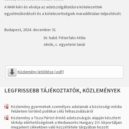
A NAIH kéri és elvárja az adatszolgáltatásra kötelezettek
együttműködését és a kötelezettségeik maradéktalan teljesítését.
Budapest, 2024. december 31
Dr. habil. Péterfalvi Attila
elnök, c. egyetemi tanár
Közlemény letöltése (.pdf)
LEGFRISSEBB
TÁJÉKOZTATÓK,
KÖZLEMÉNYEK
Közlemény gyermekek személyes adatainak a közösségi média
felületein történő politikai célú felhasználásáról
Közlemény a Tisza Pártot érintő adatszivárgás alapján készített
térkép elérhetőségének a Mediaworks Hungary Zrt. hírportáljain
megjelent cikkekben való közzététele tárgyában hozott