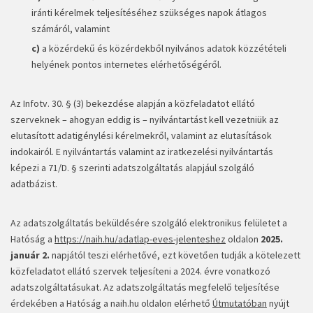
iránti kérelmek teljesítéséhez szükséges napok átlagos
számáról, valamint
c)
a közérdekű és közérdekből nyilvános adatok közzétételi
helyének pontos internetes elérhetőségéről.
Az Infotv. 30. § (3) bekezdése alapján a közfeladatot ellátó
szerveknek – ahogyan eddig is – nyilvántartást kell vezetniük az
elutasított adatigénylési kérelmekről, valamint az elutasítások
indokairól. E nyilvántartás valamint az iratkezelési nyilvántartás
képezi a 71/D. § szerinti adatszolgáltatás alapjául szolgáló
adatbázist.
Az adatszolgáltatás beküldésére szolgáló elektronikus felületet a
Hatóság a
https://naih.hu/adatlap-eves-jelenteshez
oldalon
2025.
január 2.
napjától teszi elérhetővé, ezt követően tudják a kötelezett
közfeladatot ellátó szervek teljesíteni a 2024. évre vonatkozó
adatszolgáltatásukat. Az adatszolgáltatás megfelelő teljesítése
érdekében a Hatóság a naih.hu oldalon elérhető
Útmutatóban
nyújt