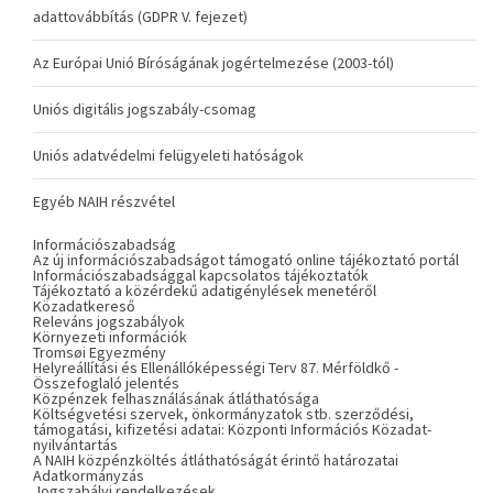
adattovábbítás (GDPR V. fejezet)
Az Európai Unió Bíróságának jogértelmezése (2003-tól)
Uniós digitális jogszabály-csomag
Uniós adatvédelmi felügyeleti hatóságok
Egyéb NAIH részvétel
Információszabadság
Az új információszabadságot támogató online tájékoztató portál
Információszabadsággal kapcsolatos tájékoztatók
Tájékoztató a közérdekű adatigénylések menetéről
Közadatkereső
Releváns jogszabályok
Környezeti információk
Tromsøi Egyezmény
Helyreállítási és Ellenállóképességi Terv 87. Mérföldkő -
Összefoglaló jelentés
Közpénzek felhasználásának átláthatósága
Költségvetési szervek, önkormányzatok stb. szerződési,
támogatási, kifizetési adatai: Központi Információs Közadat-
nyilvántartás
A NAIH közpénzköltés átláthatóságát érintő határozatai
Adatkormányzás
Jogszabályi rendelkezések