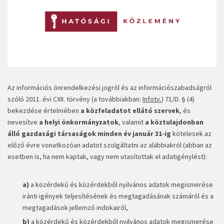
Az információs önrendelkezési jogról és az információszabadságról
szóló 2011. évi CXII. törvény (a továbbiakban:
Infotv.
) 71/D. § (4)
bekezdése értelmében
a közfeladatot ellátó szervek
, és
nevesítve
a helyi önkormányzatok
, valamit
a köztulajdonban
álló gazdasági társaságok
minden év január 31-ig
kötelesek az
előző évre vonatkozóan adatot szolgáltatni az alábbiakról (abban az
esetben is, ha nem kaptak, vagy nem utasítottak el adatigénylést):
a)
a közérdekű és közérdekből nyilvános adatok megismerése
iránti igények teljesítésének és megtagadásának számáról és a
megtagadások jellemző indokairól,
b)
a közérdekű és közérdekből nyilvános adatok megismerése